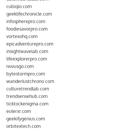
cubiqio.com
geeklifechronicle.com
infospherepro.com
foodiesavorpro.com
vortexohq.com
epicadventurepro.com
insightwavelab.com
lifeexplorerpro.com
novusgo.com
bytestormpro.com
wanderlustchrono.com
culturetrendlab.com
trendsensehub.com
ticktockenigma.com
eulerxr.com
geekifygenius.com
orbitextech.com