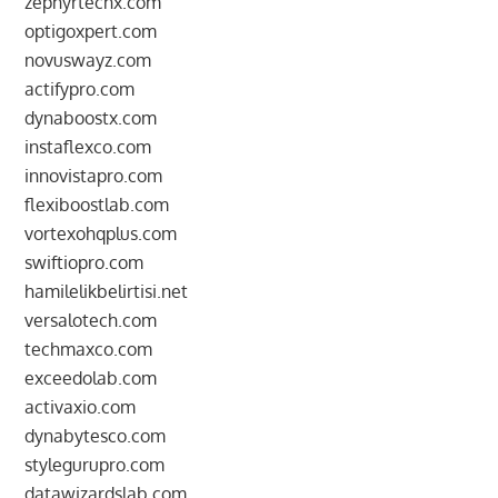
zephyrtechx.com
optigoxpert.com
novuswayz.com
actifypro.com
dynaboostx.com
instaflexco.com
innovistapro.com
flexiboostlab.com
vortexohqplus.com
swiftiopro.com
hamilelikbelirtisi.net
versalotech.com
techmaxco.com
exceedolab.com
activaxio.com
dynabytesco.com
stylegurupro.com
datawizardslab.com