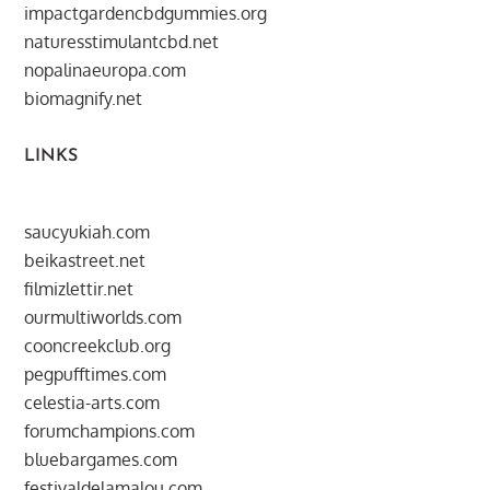
impactgardencbdgummies.org
naturesstimulantcbd.net
nopalinaeuropa.com
biomagnify.net
LINKS
saucyukiah.com
beikastreet.net
filmizlettir.net
ourmultiworlds.com
cooncreekclub.org
pegpufftimes.com
celestia-arts.com
forumchampions.com
bluebargames.com
festivaldelamalou.com