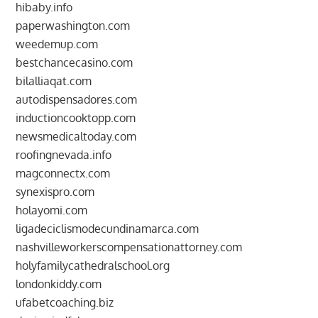
hibaby.info
paperwashington.com
weedemup.com
bestchancecasino.com
bilalliaqat.com
autodispensadores.com
inductioncooktopp.com
newsmedicaltoday.com
roofingnevada.info
magconnectx.com
synexispro.com
holayomi.com
ligadeciclismodecundinamarca.com
nashvilleworkerscompensationattorney.com
holyfamilycathedralschool.org
londonkiddy.com
ufabetcoaching.biz