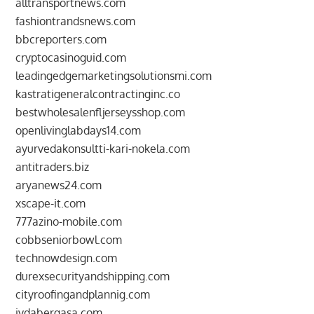
alltransportnews.com
fashiontrandsnews.com
bbcreporters.com
cryptocasinoguid.com
leadingedgemarketingsolutionsmi.com
kastratigeneralcontractinginc.co
bestwholesalenfljerseysshop.com
openlivinglabdays14.com
ayurvedakonsultti-kari-nokela.com
antitraders.biz
aryanews24.com
xscape-it.com
777azino-mobile.com
cobbseniorbowl.com
technowdesign.com
durexsecurityandshipping.com
cityroofingandplannig.com
ivdabergasa.com