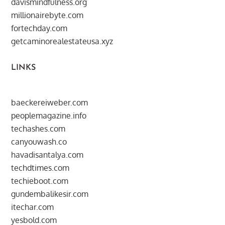
davismindfulness.org
millionairebyte.com
fortechday.com
getcaminorealestateusa.xyz
LINKS
baeckereiweber.com
peoplemagazine.info
techashes.com
canyouwash.co
havadisantalya.com
techdtimes.com
techieboot.com
gundembalikesir.com
itechar.com
yesbold.com