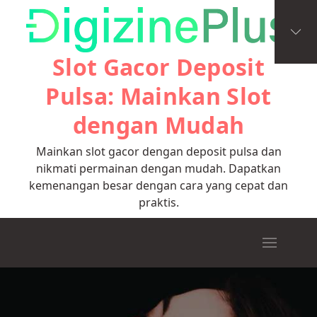
Skip
to
content
Slot Gacor Deposit
Pulsa: Mainkan Slot
dengan Mudah
Mainkan slot gacor dengan deposit pulsa dan
nikmati permainan dengan mudah. Dapatkan
kemenangan besar dengan cara yang cepat dan
praktis.