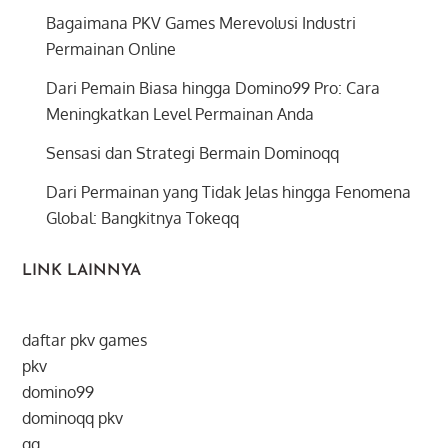
Bagaimana PKV Games Merevolusi Industri
Permainan Online
Dari Pemain Biasa hingga Domino99 Pro: Cara
Meningkatkan Level Permainan Anda
Sensasi dan Strategi Bermain Dominoqq
Dari Permainan yang Tidak Jelas hingga Fenomena
Global: Bangkitnya Tokeqq
LINK LAINNYA
daftar pkv games
pkv
domino99
dominoqq pkv
qq