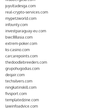
juyultadesga.com
real-crypto-services.com
mypetzworld.com
infounty.com
investparaguay-eu.com
bwc88asia.com
extrem-poker.com
ks-casino.com
carcarepoints.com
thedoodlebreeders.com
grupohugodias.com
deqair.com
techsilvers.com
ningkatinskill.com
fivsport.com
templatedzine.com
lawinfoadvice.com