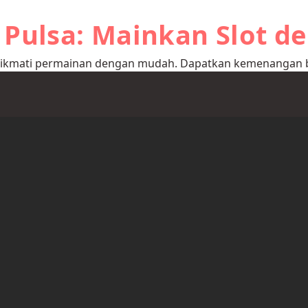
t Pulsa: Mainkan Slot 
 nikmati permainan dengan mudah. Dapatkan kemenangan be
OT
CASINO
SBOBET88
POKER
TOGEL
q: Tujuan Utama Penggema
Home
Pkv Games
Janjiqq: Tujuan Utama Penggemar Poker