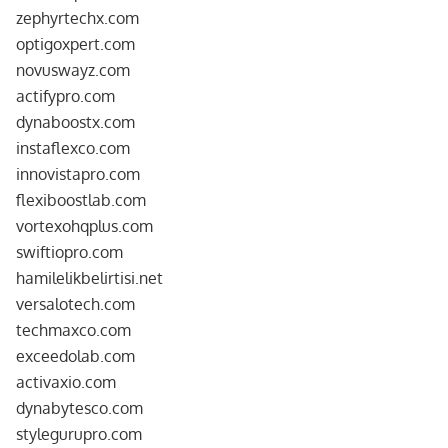
zephyrtechx.com
optigoxpert.com
novuswayz.com
actifypro.com
dynaboostx.com
instaflexco.com
innovistapro.com
flexiboostlab.com
vortexohqplus.com
swiftiopro.com
hamilelikbelirtisi.net
versalotech.com
techmaxco.com
exceedolab.com
activaxio.com
dynabytesco.com
stylegurupro.com