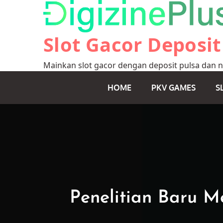
Skip
to
content
Slot Gacor Deposi
Mainkan slot gacor dengan deposit pulsa dan
HOME
PKV GAMES
S
Penelitian Baru 