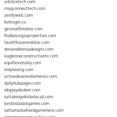
orbitextech.com
magconnecttech.com
zenifyweb.com
livetogel.co
genmatfiredoor.com
findlascegasproperties.com
healthhavenrobbie.com
donanddonnadesigns.com
eagleoneconstructiontx.com
equiflexvitality.com
onlylovesg.com
activedesenvolvimento.com
dailyhubpages.com
idnplaysbobet.com
sattakingvikidadacall.com
bestbolaslotgames.com
sattamatkafixedgamehere.com
entrepreneurguardian.com