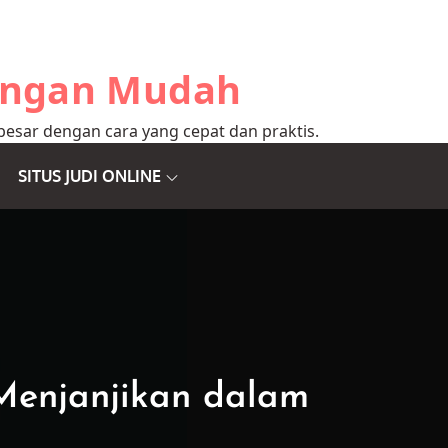
dengan Mudah
sar dengan cara yang cepat dan praktis.
SITUS JUDI ONLINE
Menjanjikan dalam