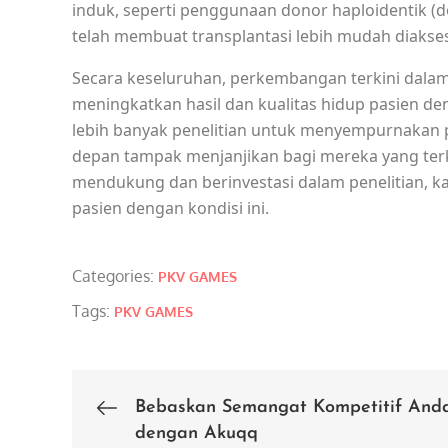
induk, seperti penggunaan donor haploidentik (
telah membuat transplantasi lebih mudah diakses
Secara keseluruhan, perkembangan terkini dal
meningkatkan hasil dan kualitas hidup pasien de
lebih banyak penelitian untuk menyempurnakan 
depan tampak menjanjikan bagi mereka yang ter
mendukung dan berinvestasi dalam penelitian, k
pasien dengan kondisi ini.
Categories:
PKV GAMES
Tags:
PKV GAMES
Bebaskan Semangat Kompetitif And
Post
dengan Akuqq