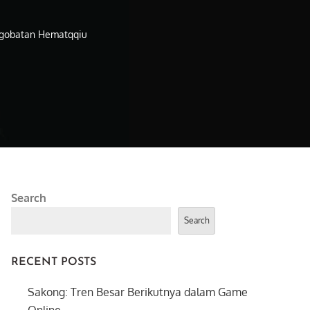
ngobatan Hematqqiu
Search
Search
RECENT POSTS
Sakong: Tren Besar Berikutnya dalam Game
Online