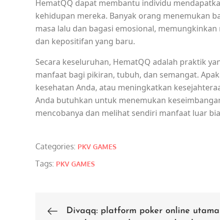
HematQQ dapat membantu individu mendapatkan r
kehidupan mereka. Banyak orang menemukan 
masa lalu dan bagasi emosional, memungkinkan
dan kepositifan yang baru.
Secara keseluruhan, HematQQ adalah praktik ya
manfaat bagi pikiran, tubuh, dan semangat. Apa
kesehatan Anda, atau meningkatkan kesejahter
Anda butuhkan untuk menemukan keseimbangan 
mencobanya dan melihat sendiri manfaat luar b
Categories:
PKV GAMES
Tags:
PKV GAMES
Divaqq: platform poker online utama
Post