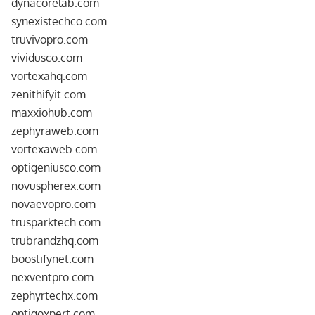
dynacorelab.com
synexistechco.com
truvivopro.com
vividusco.com
vortexahq.com
zenithifyit.com
maxxiohub.com
zephyraweb.com
vortexaweb.com
optigeniusco.com
novuspherex.com
novaevopro.com
trusparktech.com
trubrandzhq.com
boostifynet.com
nexventpro.com
zephyrtechx.com
optigoxpert.com