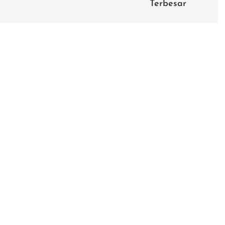
Terbesar