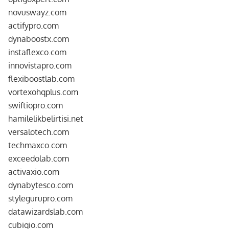
novuswayz.com
actifypro.com
dynaboostx.com
instaflexco.com
innovistapro.com
flexiboostlab.com
vortexohqplus.com
swiftiopro.com
hamilelikbelirtisi.net
versalotech.com
techmaxco.com
exceedolab.com
activaxio.com
dynabytesco.com
stylegurupro.com
datawizardslab.com
cubiqio.com