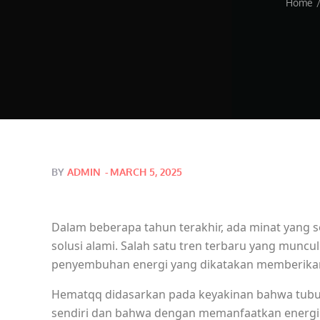
Home
Posted
BY
ADMIN
MARCH 5, 2025
on
Dalam beberapa tahun terakhir, ada minat yang s
solusi alami. Salah satu tren terbaru yang munc
penyembuhan energi yang dikatakan memberikan 
Hematqq didasarkan pada keyakinan bahwa tu
sendiri dan bahwa dengan memanfaatkan energi i