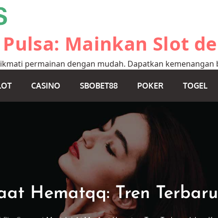
t Pulsa: Mainkan Slot 
 nikmati permainan dengan mudah. Dapatkan kemenangan be
LOT
CASINO
SBOBET88
POKER
TOGEL
aat Hematqq: Tren Terbar