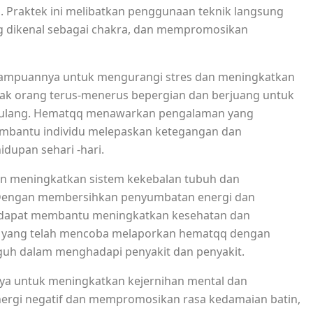
. Praktek ini melibatkan penggunaan teknik langsung
g dikenal sebagai chakra, dan mempromosikan
ampuannya untuk mengurangi stres dan meningkatkan
anyak orang terus-menerus bepergian dan berjuang untuk
 ulang. Hematqq menawarkan pengalaman yang
bantu individu melepaskan ketegangan dan
upan sehari -hari.
an meningkatkan sistem kekebalan tubuh dan
Dengan membersihkan penyumbatan energi dan
dapat membantu meningkatkan kesehatan dan
ng yang telah mencoba melaporkan hematqq dengan
gguh dalam menghadapi penyakit dan penyakit.
a untuk meningkatkan kejernihan mental dan
ergi negatif dan mempromosikan rasa kedamaian batin,