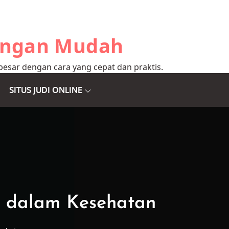
dengan Mudah
sar dengan cara yang cepat dan praktis.
SITUS JUDI ONLINE
u dalam Kesehatan