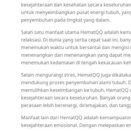
kesejahteraan dan kesehatan secara keseluruhan
untuk menyeimbangkan pusat energi tubuh, yan
penyembuhan pada tingkat yang dalam.
Salah satu manfaat utama HematQQ adalah kem
relaksasi. Di dunia yang serba cepat saat ini, b
menemukan waktu untuk bersantai dan mengisi
menenangkan dan menenangkan yang dapat mem
menemukan kedamaian di tengah kekacauan kehid
Selain mengurangi stres, HematQQ juga dikatak
mendukung proses penyembuhan alami tubuh. 
memulihkan keseimbangan ke tubuh, HematQQ 
kesejahteraan secara keseluruhan. Banyak ora
perasaan lebih berenergi, diremajakan, dan tan
Manfaat lain dari HematQQ adalah kemampuanny
kesejahteraan emosional. Dengan melepaskan en