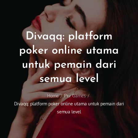
Divaqq: platform
poker online utama
untuk pemain dari
semua level
Home
Pkv Games
Divaqq: platform poker online utama untuk pemain dari
semua level