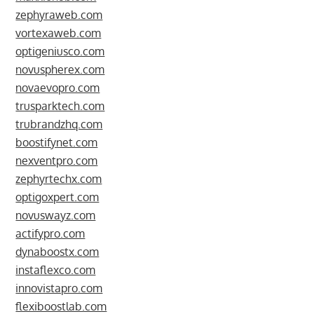
zephyraweb.com
vortexaweb.com
optigeniusco.com
novuspherex.com
novaevopro.com
trusparktech.com
trubrandzhq.com
boostifynet.com
nexventpro.com
zephyrtechx.com
optigoxpert.com
novuswayz.com
actifypro.com
dynaboostx.com
instaflexco.com
innovistapro.com
flexiboostlab.com