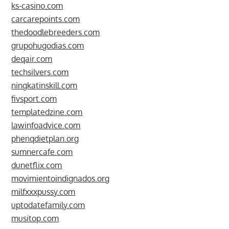
ks-casino.com
carcarepoints.com
thedoodlebreeders.com
grupohugodias.com
deqair.com
techsilvers.com
ningkatinskill.com
fivsport.com
templatedzine.com
lawinfoadvice.com
phenqdietplan.org
sumnercafe.com
dunetflix.com
movimientoindignados.org
milfxxxpussy.com
uptodatefamily.com
musitop.com