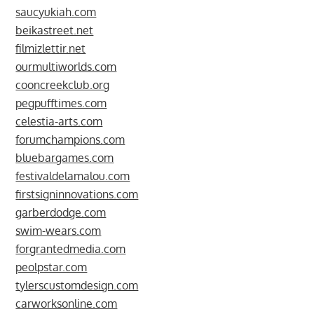
saucyukiah.com
beikastreet.net
filmizlettir.net
ourmultiworlds.com
cooncreekclub.org
pegpufftimes.com
celestia-arts.com
forumchampions.com
bluebargames.com
festivaldelamalou.com
firstsigninnovations.com
garberdodge.com
swim-wears.com
forgrantedmedia.com
peolpstar.com
tylerscustomdesign.com
carworksonline.com