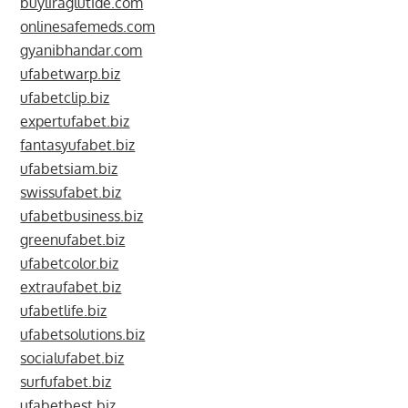
buyliraglutide.com
onlinesafemeds.com
gyanibhandar.com
ufabetwarp.biz
ufabetclip.biz
expertufabet.biz
fantasyufabet.biz
ufabetsiam.biz
swissufabet.biz
ufabetbusiness.biz
greenufabet.biz
ufabetcolor.biz
extraufabet.biz
ufabetlife.biz
ufabetsolutions.biz
socialufabet.biz
surfufabet.biz
ufabetbest.biz