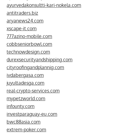
ayurvedakonsultti-kari-nokela.com
antitraders.biz
aryanews24.com
xscape-it.com
777azino-mobile.com
cobbseniorbowl.com
technowdesign.com
durexsecurityandshipping.com
cityroofingandplannig.com
ivdabergasa.com
juyultadesga.com
real-crypto-services.com
mypetzworld.com
infounty.com
investparaguay-eu.com
bwc88asia.com
extrem-poker.com