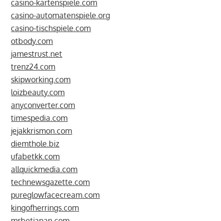
casino-kartenspiele.com
casino-automatenspiele.org
casino-tischspiele.com
otbody.com
jamestrust.net
trenz24.com
skipworking.com
loizbeauty.com
anyconverter.com
timespedia.com
jejakkrismon.com
diemthole.biz
ufabetkk.com
allquickmedia.com
technewsgazette.com
pureglowfacecream.com
kingofherrings.com
mrbetjapan.com