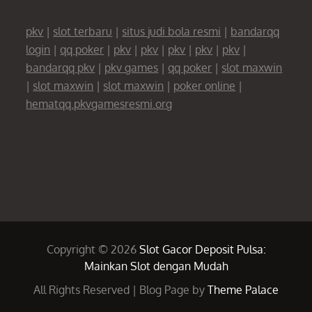
pkv
|
slot terbaru
|
situs judi bola resmi
|
bandarqq
login
|
qq poker
|
pkv
|
pkv
|
pkv
|
pkv
|
pkv
|
bandarqq pkv
|
pkv games
|
qq poker
|
slot maxwin
|
slot maxwin
|
slot maxwin
|
poker online
|
hematqq.pkvgamesresmi.org
Copyright © 2026
Slot Gacor Deposit Pulsa:
Mainkan Slot dengan Mudah
All Rights Reserved | Blog Page by
Theme Palace