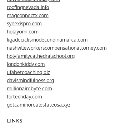
roofingnevada.info
magconnectx.com
synexispro.com
holayomi.com
ligadeciclismodecundinamarca.com
nashvilleworkerscompensationattorney.com
holyfamilycathedralschool.org
londonkiddy.com
ufabetcoaching.biz
davismindfulness.org
millionairebyte.com
fortechday.com
getcaminorealestateusa.xyz
LINKS