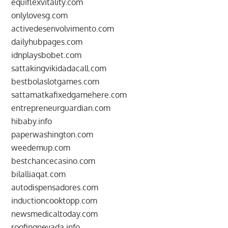
equiflexvitality.com
onlylovesg.com
activedesenvolvimento.com
dailyhubpages.com
idnplaysbobet.com
sattakingvikidadacall.com
bestbolaslotgames.com
sattamatkafixedgamehere.com
entrepreneurguardian.com
hibaby.info
paperwashington.com
weedemup.com
bestchancecasino.com
bilalliaqat.com
autodispensadores.com
inductioncooktopp.com
newsmedicaltoday.com
roofingnevada.info