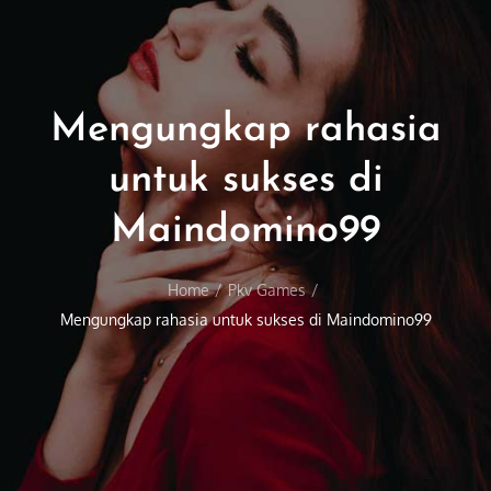
Mengungkap rahasia
untuk sukses di
Maindomino99
Home
Pkv Games
Mengungkap rahasia untuk sukses di Maindomino99