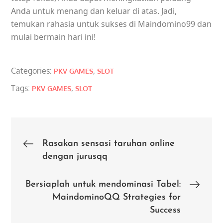
Anda untuk menang dan keluar di atas. Jadi,
temukan rahasia untuk sukses di Maindomino99 dan
mulai bermain hari ini!
Categories:
,
PKV GAMES
SLOT
Tags:
,
PKV GAMES
SLOT
Post
Rasakan sensasi taruhan online
dengan jurusqq
navigation
Bersiaplah untuk mendominasi Tabel:
MaindominoQQ Strategies for
Success