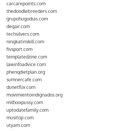
carcarepoints.com
thedoodlebreeders.com
grupohugodias.com
deqair.com
techsilvers.com
ningkatinskill.com
fivsport.com
templatedzine.com
lawinfoadvice.com
phenqdietplan.org
sumnercafe.com
dunetflix.com
movimientoindignados.org
milfxxxpussy.com
uptodatefamily.com
musitop.com
utyam.com