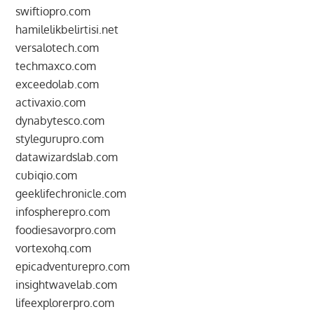
swiftiopro.com
hamilelikbelirtisi.net
versalotech.com
techmaxco.com
exceedolab.com
activaxio.com
dynabytesco.com
stylegurupro.com
datawizardslab.com
cubiqio.com
geeklifechronicle.com
infospherepro.com
foodiesavorpro.com
vortexohq.com
epicadventurepro.com
insightwavelab.com
lifeexplorerpro.com