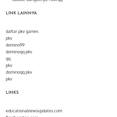
LINK LAINNYA
daftar pkv games
pkv
domino99
dominoqq pkv
qq
pkv
dominoqq pkv
pkv
LINKS
educationalnewsupdates.com