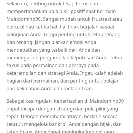
Selain itu, penting untuk tetap fokus dan
mempertahankan pola pikir positif saat bermain
Maindomino99. Sangat mudah untuk frustrasi atau
berkecil hati ketika hal -hal tidak berjalan sesuai
keinginan Anda, tetapi penting untuk tetap tenang
dan tenang. Jangan biarkan emosi Anda
mendapatkan yang terbaik dari Anda dan
memengaruhi pengambilan keputusan Anda. Tetap
fokus pada permainan dan percaya pada
keterampilan dan strategi Anda. Ingat, kalah adalah
bagian dari permainan, dan penting untuk belajar
dari kekalahan Anda dan melanjutkan.
Sebagai kesimpulan, keberhasilan di Maindomino99
dapat dicapai dengan strategi dan pola pikir yang
tepat. Dengan memahami aturan, berlatih secara
teratur, mengelola bankroll Anda dengan bijak, dan
tetap fokus, Anda dapat meningkatkan peluang