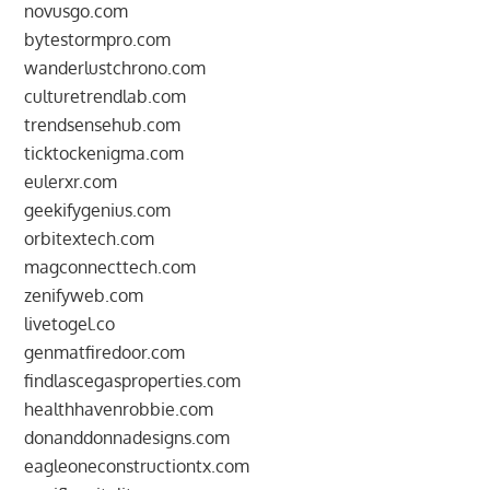
novusgo.com
bytestormpro.com
wanderlustchrono.com
culturetrendlab.com
trendsensehub.com
ticktockenigma.com
eulerxr.com
geekifygenius.com
orbitextech.com
magconnecttech.com
zenifyweb.com
livetogel.co
genmatfiredoor.com
findlascegasproperties.com
healthhavenrobbie.com
donanddonnadesigns.com
eagleoneconstructiontx.com