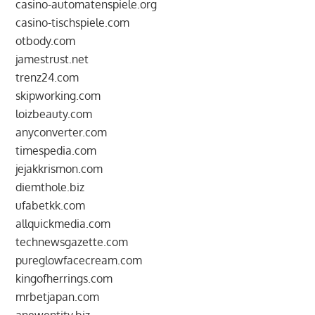
casino-automatenspiele.org
casino-tischspiele.com
otbody.com
jamestrust.net
trenz24.com
skipworking.com
loizbeauty.com
anyconverter.com
timespedia.com
jejakkrismon.com
diemthole.biz
ufabetkk.com
allquickmedia.com
technewsgazette.com
pureglowfacecream.com
kingofherrings.com
mrbetjapan.com