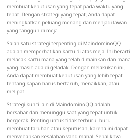
membuat keputusan yang tepat pada waktu yang
tepat. Dengan strategi yang tepat, Anda dapat
meningkatkan peluang menang dan menjadi lawan
yang tangguh di meja.
Salah satu strategi terpenting di MaindominoQQ
adalah memperhatikan kartu di atas meja. Ini berarti
melacak kartu mana yang telah dimainkan dan mana
yang masih ada di geladak. Dengan melakukan ini,
Anda dapat membuat keputusan yang lebih tepat
tentang kapan harus bertaruh, menaikkan, atau
melipat.
Strategi kunci lain di MaindominoQQ adalah
bersabar dan menunggu saat yang tepat untuk
bergerak. Penting untuk tidak terburu -buru
membuat taruhan atau keputusan, karena ini dapat
menyebabkan kesalahan yang mahal. Sebaliknya,