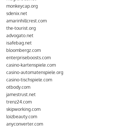
monkeycap.org
sdenix.net
amarinhillcrest.com
the-tourist.org
advogato.net
isafebag.net
bloombergz.com
enterpriseboosts.com
casino-kartenspiele.com
casino-automatenspiele.org
casino-tischspiele.com
otbody.com
jamestrust.net
trenz24.com
skipworking.com
loizbeauty.com
anyconverter.com