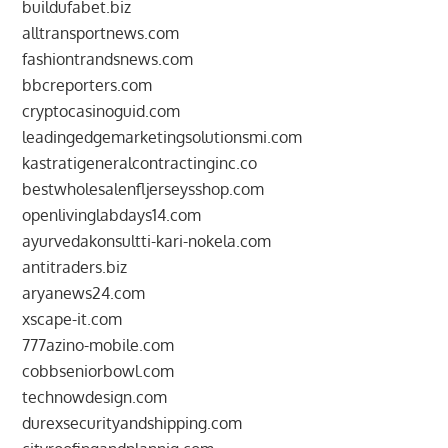
buildufabet.biz
alltransportnews.com
fashiontrandsnews.com
bbcreporters.com
cryptocasinoguid.com
leadingedgemarketingsolutionsmi.com
kastratigeneralcontractinginc.co
bestwholesalenfljerseysshop.com
openlivinglabdays14.com
ayurvedakonsultti-kari-nokela.com
antitraders.biz
aryanews24.com
xscape-it.com
777azino-mobile.com
cobbseniorbowl.com
technowdesign.com
durexsecurityandshipping.com