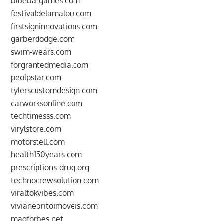
bluebargames.com
festivaldelamalou.com
firstsigninnovations.com
garberdodge.com
swim-wears.com
forgrantedmedia.com
peolpstar.com
tylerscustomdesign.com
carworksonline.com
techtimesss.com
virylstore.com
motorstell.com
health150years.com
prescriptions-drug.org
technocrewsolution.com
viraltokvibes.com
vivianebritoimoveis.com
magforbes.net