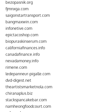
bezopasnik.org
fjmnxga.com
saigonstartransport.com
bangmaxwin.com
infonetive.com
epictacoshop.com
biopuraskinserum.com
californiafinances.info
canadafinance.info
nevadamoney.info
rimene.com
ledepanneur-pigalle.com
dvd-digest.net
theartistsmarketnola.com
chiranaplus.biz
stackspancakebar.com
namheongfoodcourt.com