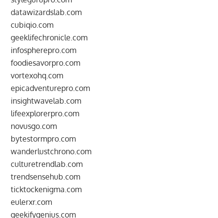
datawizardslab.com
cubiqio.com
geeklifechronicle.com
infospherepro.com
foodiesavorpro.com
vortexohq.com
epicadventurepro.com
insightwavelab.com
lifeexplorerpro.com
novusgo.com
bytestormpro.com
wanderlustchrono.com
culturetrendlab.com
trendsensehub.com
ticktockenigma.com
eulerxr.com
geekifygenius.com