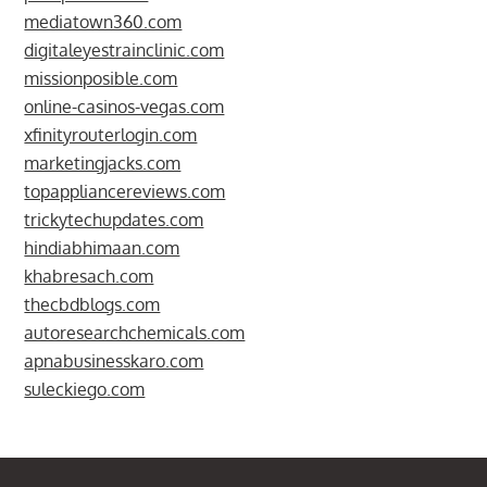
mediatown360.com
digitaleyestrainclinic.com
missionposible.com
online-casinos-vegas.com
xfinityrouterlogin.com
marketingjacks.com
topappliancereviews.com
trickytechupdates.com
hindiabhimaan.com
khabresach.com
thecbdblogs.com
autoresearchchemicals.com
apnabusinesskaro.com
suleckiego.com