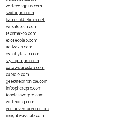
vortexohqplus.com
swiftiopro.com
hamilelikbelirtisi.net
versalotech.com
techmaxco.com
exceedolab.com
activaxio.com
dynabytesco.com
stylegurupro.com
datawizardslab.com
cubiqio.com
geeklifechronicle.com
infospherepro.com
foodiesavorpro.com
vortexohq.com
epicadventurepro.com
insightwavelab.com