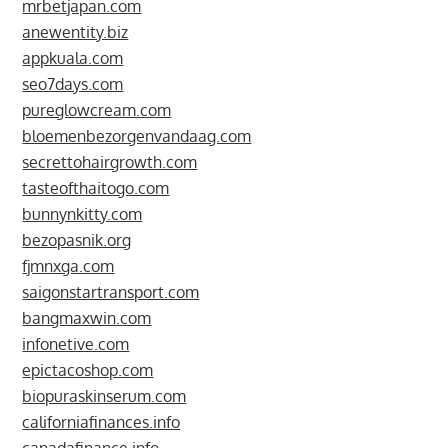
mrbetjapan.com
anewentity.biz
appkuala.com
seo7days.com
pureglowcream.com
bloemenbezorgenvandaag.com
secrettohairgrowth.com
tasteofthaitogo.com
bunnynkitty.com
bezopasnik.org
fjmnxga.com
saigonstartransport.com
bangmaxwin.com
infonetive.com
epictacoshop.com
biopuraskinserum.com
californiafinances.info