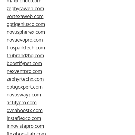
maxxiohub.com
zephyraweb.com
vortexaweb.com
optigeniusco.com
novuspherex.com
novaevopro.com
trusparktech.com
trubrandzhq.com
boostifynet.com
nexventpro.com
zephyrtechx.com
optigoxpert.com
novuswayz.com
actifypro.com
dynaboostx.com
instaflexco.com
innovistapro.com
flexiboostlab.com