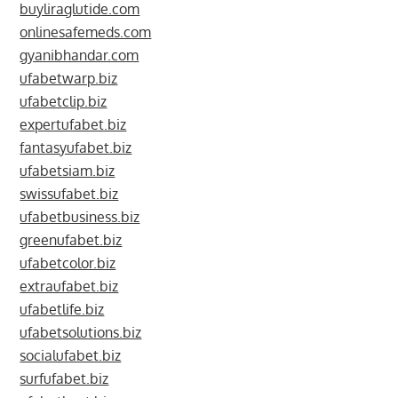
buyliraglutide.com
onlinesafemeds.com
gyanibhandar.com
ufabetwarp.biz
ufabetclip.biz
expertufabet.biz
fantasyufabet.biz
ufabetsiam.biz
swissufabet.biz
ufabetbusiness.biz
greenufabet.biz
ufabetcolor.biz
extraufabet.biz
ufabetlife.biz
ufabetsolutions.biz
socialufabet.biz
surfufabet.biz