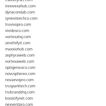
innovexahub.com
dynacorelab.com
synexistechco.com
truvivopro.com
vividusco.com
vortexahq.com
zenithifyit.com
maxxiohub.com
zephyraweb.com
vortexaweb.com
optigeniusco.com
novuspherex.com
novaevopro.com
trusparktech.com
trubrandzhq.com
boostifynet.com
nexventpro.com