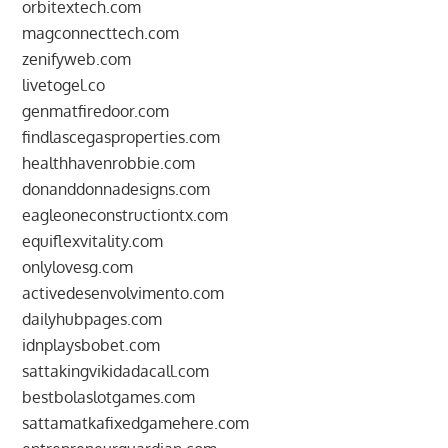
orbitextech.com
magconnecttech.com
zenifyweb.com
livetogel.co
genmatfiredoor.com
findlascegasproperties.com
healthhavenrobbie.com
donanddonnadesigns.com
eagleoneconstructiontx.com
equiflexvitality.com
onlylovesg.com
activedesenvolvimento.com
dailyhubpages.com
idnplaysbobet.com
sattakingvikidadacall.com
bestbolaslotgames.com
sattamatkafixedgamehere.com