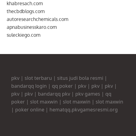
khabresach.com
thecbdblogs.com
autoresearchchemicals.com
apnabusinesskaro.com
suleckiego.com
pkv
|
slot terbaru
|
situs judi bola resmi
|
bandarqq login
|
qq poker
|
pkv
|
pkv
|
pkv
|
pkv
|
pkv
|
bandarqq pkv
|
pkv games
|
qq
poker
|
slot maxwin
|
slot maxwin
|
slot maxwin
|
poker online
|
hematqq.pkvgamesresmi.org