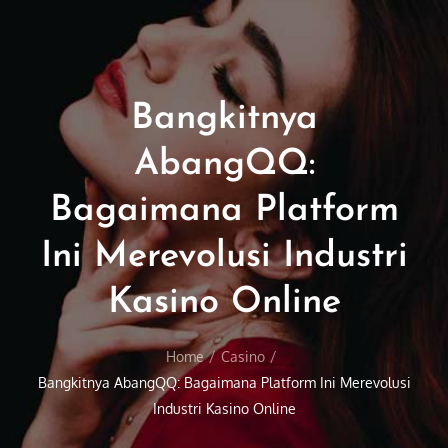
Bangkitnya
AbangQQ:
Bagaimana Platform
Ini Merevolusi Industri
Kasino Online
Home
Casino
Bangkitnya AbangQQ: Bagaimana Platform Ini Merevolusi
Industri Kasino Online