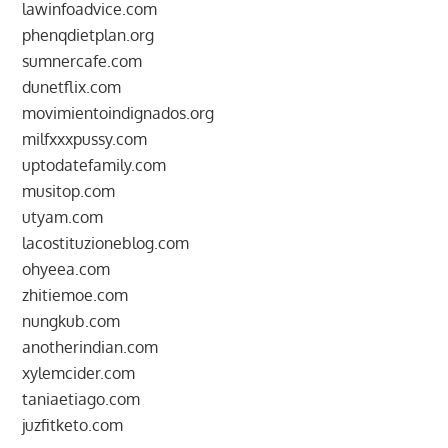
lawinfoadvice.com
phenqdietplan.org
sumnercafe.com
dunetflix.com
movimientoindignados.org
milfxxxpussy.com
uptodatefamily.com
musitop.com
utyam.com
lacostituzioneblog.com
ohyeea.com
zhitiemoe.com
nungkub.com
anotherindian.com
xylemcider.com
taniaetiago.com
juzfitketo.com