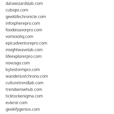
datawizardslab.com
cubiqio.com
geeklifechronicle.com
infospherepro.com
foodiesavorpro.com
vortexohq.com
epicadventurepro.com
insightwavelab.com
lifeexplorerpro.com
novusgo.com
bytestormpro.com
wanderlustchrono.com
culturetrendlab.com
trendsensehub.com
ticktockenigma.com
eulerxr.com
geekifygenius.com