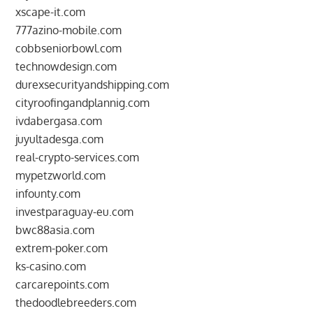
xscape-it.com
777azino-mobile.com
cobbseniorbowl.com
technowdesign.com
durexsecurityandshipping.com
cityroofingandplannig.com
ivdabergasa.com
juyultadesga.com
real-crypto-services.com
mypetzworld.com
infounty.com
investparaguay-eu.com
bwc88asia.com
extrem-poker.com
ks-casino.com
carcarepoints.com
thedoodlebreeders.com