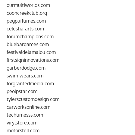
ourmultiworlds.com
cooncreekclub.org
pegpufftimes.com
celestia-arts.com
forumchampions.com
bluebargames.com
festivaldelamalou.com
firstsigninnovations.com
garberdodge.com
swim-wears.com
forgrantedmedia.com
peolpstar.com
tylerscustomdesign.com
carworksonline.com
techtimesss.com
virylstore.com
motorstell.com