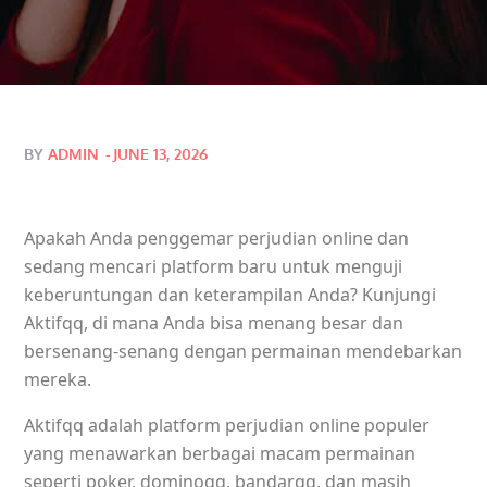
Posted
BY
ADMIN
JUNE 13, 2026
on
Apakah Anda penggemar perjudian online dan
sedang mencari platform baru untuk menguji
keberuntungan dan keterampilan Anda? Kunjungi
Aktifqq, di mana Anda bisa menang besar dan
bersenang-senang dengan permainan mendebarkan
mereka.
Aktifqq adalah platform perjudian online populer
yang menawarkan berbagai macam permainan
seperti poker, dominoqq, bandarqq, dan masih