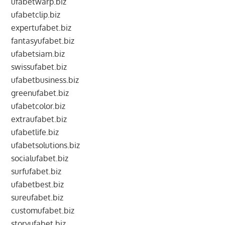
ufabetwarp.biz
ufabetclip.biz
expertufabet.biz
fantasyufabet.biz
ufabetsiam.biz
swissufabet.biz
ufabetbusiness.biz
greenufabet.biz
ufabetcolor.biz
extraufabet.biz
ufabetlife.biz
ufabetsolutions.biz
socialufabet.biz
surfufabet.biz
ufabetbest.biz
sureufabet.biz
customufabet.biz
storyufabet.biz