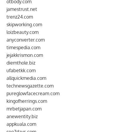
otbody.com
jamestrust.net
trenz24.com
skipworking.com
loizbeauty.com
anyconverter.com
timespedia.com
jejakkrismon.com
diemthole.biz
ufabetkk.com
allquickmedia.com
technewsgazette.com
pureglowfacecream.com
kingofherrings.com
mrbetjapan.com
anewentity.biz
appkuala.com
seo7days.com