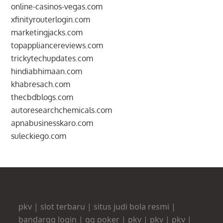
online-casinos-vegas.com
xfinityrouterlogin.com
marketingjacks.com
topappliancereviews.com
trickytechupdates.com
hindiabhimaan.com
khabresach.com
thecbdblogs.com
autoresearchchemicals.com
apnabusinesskaro.com
suleckiego.com
pkv
|
slot terbaru
|
situs judi bola resmi
|
bandarqq login
|
qq poker
|
pkv
|
pkv
|
pkv
|