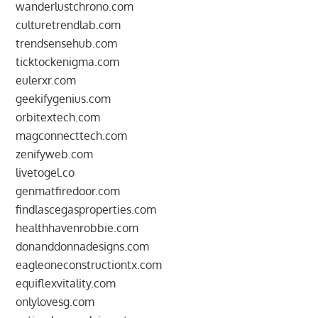
wanderlustchrono.com
culturetrendlab.com
trendsensehub.com
ticktockenigma.com
eulerxr.com
geekifygenius.com
orbitextech.com
magconnecttech.com
zenifyweb.com
livetogel.co
genmatfiredoor.com
findlascegasproperties.com
healthhavenrobbie.com
donanddonnadesigns.com
eagleoneconstructiontx.com
equiflexvitality.com
onlylovesg.com