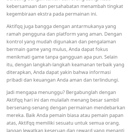
kebersamaan dan persahabatan menambah tingkat
kegembiraan ekstra pada permainan ini.
Aktifqq juga bangga dengan antarmukanya yang
ramah pengguna dan platform yang aman. Dengan
kontrol yang mudah digunakan dan pengalaman
bermain game yang mulus, Anda dapat fokus
menikmati game tanpa gangguan apa pun. Selain
itu, dengan langkah-langkah keamanan terbaik yang
diterapkan, Anda dapat yakin bahwa informasi
pribadi dan keuangan Anda aman dan terlindungi.
Jadi mengapa menunggu? Bergabunglah dengan
Aktifqq hari ini dan mulailah menang besar sambil
bersenang-senang dengan permainan mendebarkan
mereka. Baik Anda pemain biasa atau pemain papan
atas, Aktifqq memiliki sesuatu untuk semua orang.
Jangan lewatkan keseruan dan reward yang menanti