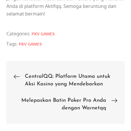
Anda di platform Aktifqq. Semoga beruntung dan
selamat bermain!
Categories:
PKV GAMES
Tags:
PKV GAMES
Post
CentralQQ: Platform Utama untuk
Aksi Kasino yang Mendebarkan
navigation
Melepaskan Batin Poker Pro Anda
dengan Warnetqq