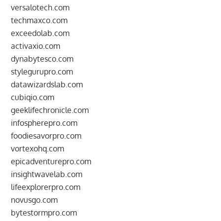
versalotech.com
techmaxco.com
exceedolab.com
activaxio.com
dynabytesco.com
stylegurupro.com
datawizardslab.com
cubiqio.com
geeklifechronicle.com
infospherepro.com
foodiesavorpro.com
vortexohq.com
epicadventurepro.com
insightwavelab.com
lifeexplorerpro.com
novusgo.com
bytestormpro.com