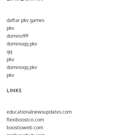
daftar pkv games
pkv
domino99
dominoqq pkv
qq
pkv
dominoqq pkv
pkv
LINKS
educationalnewsupdates.com
flexiboostco.com
boostioweb.com