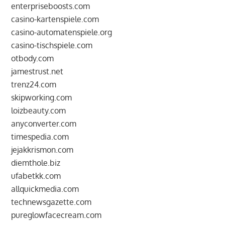
enterpriseboosts.com
casino-kartenspiele.com
casino-automatenspiele.org
casino-tischspiele.com
otbody.com
jamestrust.net
trenz24.com
skipworking.com
loizbeauty.com
anyconverter.com
timespedia.com
jejakkrismon.com
diemthole.biz
ufabetkk.com
allquickmedia.com
technewsgazette.com
pureglowfacecream.com