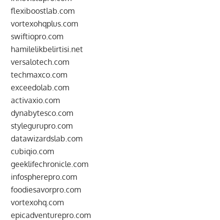
flexiboostlab.com
vortexohqplus.com
swiftiopro.com
hamilelikbelirtisi.net
versalotech.com
techmaxco.com
exceedolab.com
activaxio.com
dynabytesco.com
stylegurupro.com
datawizardslab.com
cubiqio.com
geeklifechronicle.com
infospherepro.com
foodiesavorpro.com
vortexohq.com
epicadventurepro.com