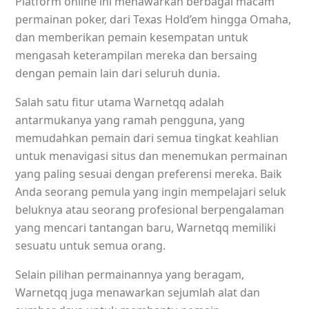
Platform online ini menawarkan berbagai macam
permainan poker, dari Texas Hold’em hingga Omaha,
dan memberikan pemain kesempatan untuk
mengasah keterampilan mereka dan bersaing
dengan pemain lain dari seluruh dunia.
Salah satu fitur utama Warnetqq adalah
antarmukanya yang ramah pengguna, yang
memudahkan pemain dari semua tingkat keahlian
untuk menavigasi situs dan menemukan permainan
yang paling sesuai dengan preferensi mereka. Baik
Anda seorang pemula yang ingin mempelajari seluk
beluknya atau seorang profesional berpengalaman
yang mencari tantangan baru, Warnetqq memiliki
sesuatu untuk semua orang.
Selain pilihan permainannya yang beragam,
Warnetqq juga menawarkan sejumlah alat dan