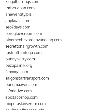
kingofherrings.com
mrbetjapan.com
anewentity.biz
appkuala.com
seo7days.com
pureglowcream.com
bloemenbezorgenvandaag.com
secrettohairgrowth.com
tasteofthaitogo.com
bunnynkitty.com
bezopasnik.org
fjmnxga.com
saigonstartransport.com
bangmaxwin.com
infonetive.com
epictacoshop.com
biopuraskinserum.com