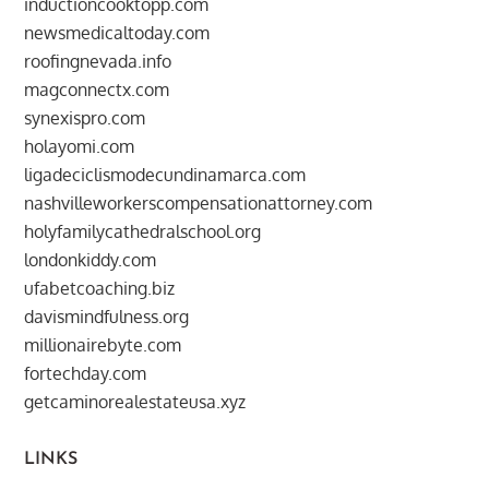
inductioncooktopp.com
newsmedicaltoday.com
roofingnevada.info
magconnectx.com
synexispro.com
holayomi.com
ligadeciclismodecundinamarca.com
nashvilleworkerscompensationattorney.com
holyfamilycathedralschool.org
londonkiddy.com
ufabetcoaching.biz
davismindfulness.org
millionairebyte.com
fortechday.com
getcaminorealestateusa.xyz
LINKS