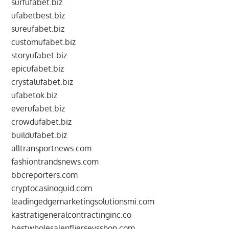
surfufabet.biz
ufabetbest.biz
sureufabet.biz
customufabet.biz
storyufabet.biz
epicufabet.biz
crystalufabet.biz
ufabetok.biz
everufabet.biz
crowdufabet.biz
buildufabet.biz
alltransportnews.com
fashiontrandsnews.com
bbcreporters.com
cryptocasinoguid.com
leadingedgemarketingsolutionsmi.com
kastratigeneralcontractinginc.co
bestwholesalenfljerseysshop.com