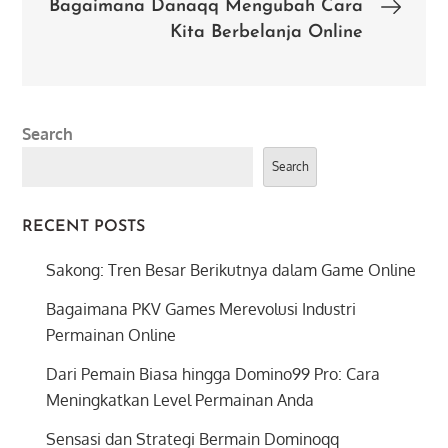
Bagaimana Danaqq Mengubah Cara
Kita Berbelanja Online
Search
Search
RECENT POSTS
Sakong: Tren Besar Berikutnya dalam Game Online
Bagaimana PKV Games Merevolusi Industri
Permainan Online
Dari Pemain Biasa hingga Domino99 Pro: Cara
Meningkatkan Level Permainan Anda
Sensasi dan Strategi Bermain Dominoqq