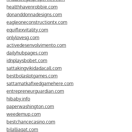
healthhavenrobbie.com
donanddonnadesigns.com
eagleoneconstructiontx.com
equiflexvitality.com
onlylovesg.com
activedesenvolvimento.com
dailyhubpages.com
idnplaysbobet.com
sattakingvikidadacall.com
bestbolaslotgames.com
sattamatkafixedgamehere.com
entrepreneurguardian.com
hibaby.info
paperwashington.com
weedemup.com
bestchancecasino.com
bilalliaqat.com