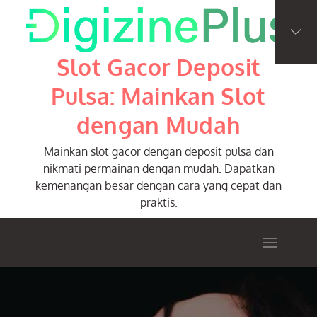
Skip
to
content
Slot Gacor Deposit
Pulsa: Mainkan Slot
dengan Mudah
Mainkan slot gacor dengan deposit pulsa dan
nikmati permainan dengan mudah. Dapatkan
kemenangan besar dengan cara yang cepat dan
praktis.