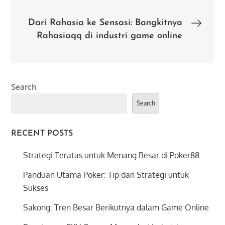
Dari Rahasia ke Sensasi: Bangkitnya
Rahasiaqq di industri game online
Search
Search
RECENT POSTS
Strategi Teratas untuk Menang Besar di Poker88
Panduan Utama Poker: Tip dan Strategi untuk
Sukses
Sakong: Tren Besar Berikutnya dalam Game Online