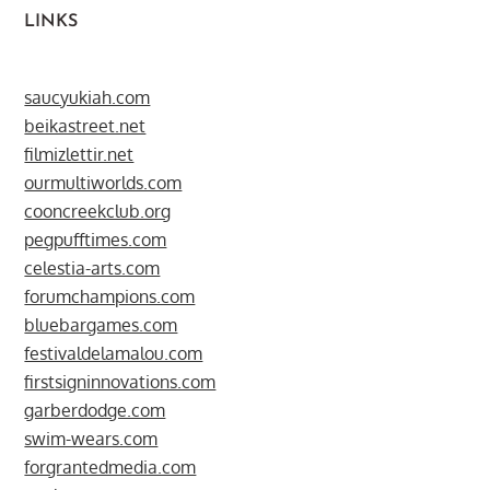
LINKS
saucyukiah.com
beikastreet.net
filmizlettir.net
ourmultiworlds.com
cooncreekclub.org
pegpufftimes.com
celestia-arts.com
forumchampions.com
bluebargames.com
festivaldelamalou.com
firstsigninnovations.com
garberdodge.com
swim-wears.com
forgrantedmedia.com