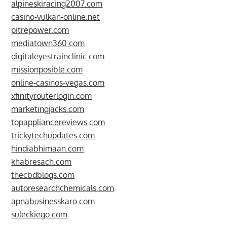
alpineskiracing2007.com
casino-vulkan-online.net
pitrepower.com
mediatown360.com
digitaleyestrainclinic.com
missionposible.com
online-casinos-vegas.com
xfinityrouterlogin.com
marketingjacks.com
topappliancereviews.com
trickytechupdates.com
hindiabhimaan.com
khabresach.com
thecbdblogs.com
autoresearchchemicals.com
apnabusinesskaro.com
suleckiego.com