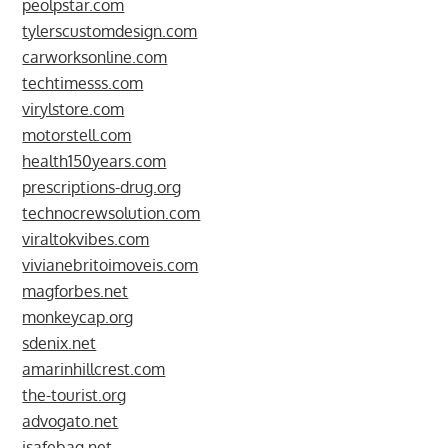
peolpstar.com
tylerscustomdesign.com
carworksonline.com
techtimesss.com
virylstore.com
motorstell.com
health150years.com
prescriptions-drug.org
technocrewsolution.com
viraltokvibes.com
vivianebritoimoveis.com
magforbes.net
monkeycap.org
sdenix.net
amarinhillcrest.com
the-tourist.org
advogato.net
isafebag.net