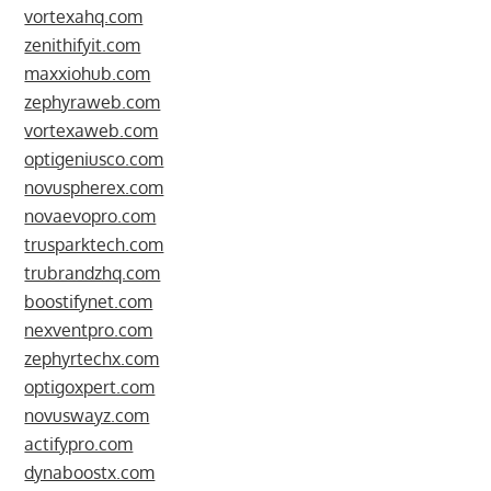
vortexahq.com
zenithifyit.com
maxxiohub.com
zephyraweb.com
vortexaweb.com
optigeniusco.com
novuspherex.com
novaevopro.com
trusparktech.com
trubrandzhq.com
boostifynet.com
nexventpro.com
zephyrtechx.com
optigoxpert.com
novuswayz.com
actifypro.com
dynaboostx.com