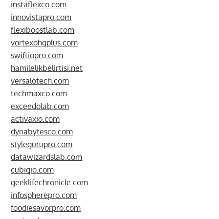
instaflexco.com
innovistapro.com
flexiboostlab.com
vortexohqplus.com
swiftiopro.com
hamilelikbelirtisi.net
versalotech.com
techmaxco.com
exceedolab.com
activaxio.com
dynabytesco.com
stylegurupro.com
datawizardslab.com
cubiqio.com
geeklifechronicle.com
infospherepro.com
foodiesavorpro.com