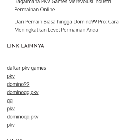
Bagaimana PKV Games Merevolusi Industri
Permainan Online
Dari Pemain Biasa hingga Domino99 Pro: Cara
Meningkatkan Level Permainan Anda
LINK LAINNYA
daftar pkv games
pkv
domino99
dominoqq pkv
qq
pkv
dominoqq pkv
pkv