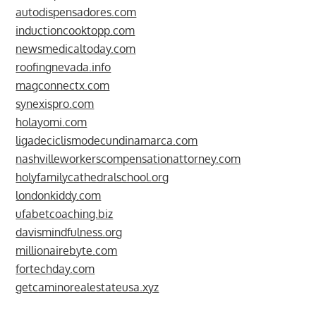
autodispensadores.com
inductioncooktopp.com
newsmedicaltoday.com
roofingnevada.info
magconnectx.com
synexispro.com
holayomi.com
ligadeciclismodecundinamarca.com
nashvilleworkerscompensationattorney.com
holyfamilycathedralschool.org
londonkiddy.com
ufabetcoaching.biz
davismindfulness.org
millionairebyte.com
fortechday.com
getcaminorealestateusa.xyz