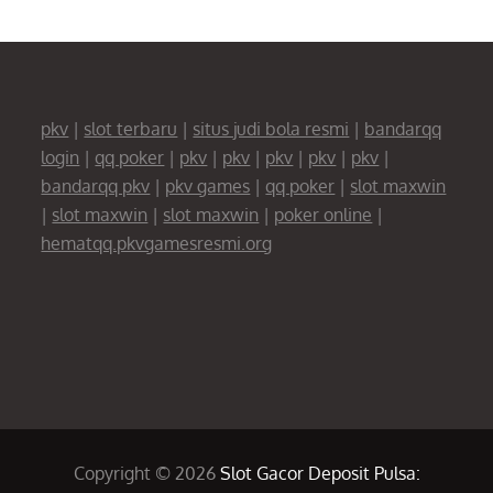
pkv
|
slot terbaru
|
situs judi bola resmi
|
bandarqq
login
|
qq poker
|
pkv
|
pkv
|
pkv
|
pkv
|
pkv
|
bandarqq pkv
|
pkv games
|
qq poker
|
slot maxwin
|
slot maxwin
|
slot maxwin
|
poker online
|
hematqq.pkvgamesresmi.org
Copyright © 2026
Slot Gacor Deposit Pulsa: