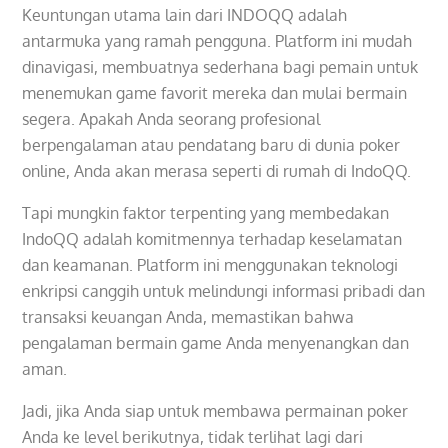
Keuntungan utama lain dari INDOQQ adalah
antarmuka yang ramah pengguna. Platform ini mudah
dinavigasi, membuatnya sederhana bagi pemain untuk
menemukan game favorit mereka dan mulai bermain
segera. Apakah Anda seorang profesional
berpengalaman atau pendatang baru di dunia poker
online, Anda akan merasa seperti di rumah di IndoQQ.
Tapi mungkin faktor terpenting yang membedakan
IndoQQ adalah komitmennya terhadap keselamatan
dan keamanan. Platform ini menggunakan teknologi
enkripsi canggih untuk melindungi informasi pribadi dan
transaksi keuangan Anda, memastikan bahwa
pengalaman bermain game Anda menyenangkan dan
aman.
Jadi, jika Anda siap untuk membawa permainan poker
Anda ke level berikutnya, tidak terlihat lagi dari