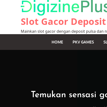
Skip
to
content
Slot Gacor Deposi
Mainkan slot gacor dengan deposit pulsa dan
HOME
PKV GAMES
S
Temukan sensasi g