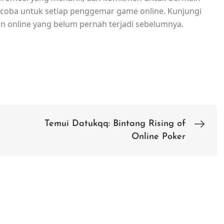
icoba untuk setiap penggemar game online. Kunjungi
n online yang belum pernah terjadi sebelumnya.
Temui Datukqq: Bintang Rising of
Online Poker