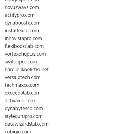
novuswayz.com
actifypro.com
dynaboostx.com
instaflexco.com
innovistapro.com
flexiboostlab.com
vortexohqplus.com
swiftiopro.com
hamilelikbelirtisi.net
versalotech.com
techmaxco.com
exceedolab.com
activaxio.com
dynabytesco.com
stylegurupro.com
datawizardslab.com
cubiqio.com