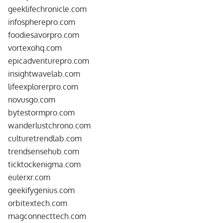
geeklifechronicle.com
infospherepro.com
foodiesavorpro.com
vortexohq.com
epicadventurepro.com
insightwavelab.com
lifeexplorerpro.com
novusgo.com
bytestormpro.com
wanderlustchrono.com
culturetrendlab.com
trendsensehub.com
ticktockenigma.com
eulerxr.com
geekifygenius.com
orbitextech.com
magconnecttech.com