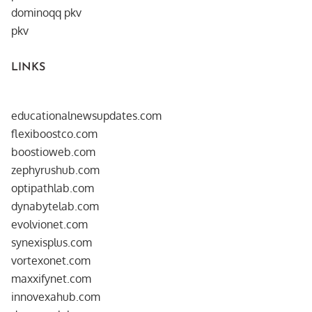
dominoqq pkv
pkv
LINKS
educationalnewsupdates.com
flexiboostco.com
boostioweb.com
zephyrushub.com
optipathlab.com
dynabytelab.com
evolvionet.com
synexisplus.com
vortexonet.com
maxxifynet.com
innovexahub.com