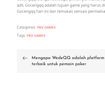
adil, Gocengqq adalah tujuan game yang harus d
Gocengqq hari ini dan temukan sensasi permaina
Categories:
PKV GAMES
Tags:
PKV GAMES
Mengapa WedeQQ adalah platform
Post
terbaik untuk pemain poker
navigation