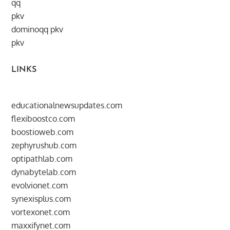
qq
pkv
dominoqq pkv
pkv
LINKS
educationalnewsupdates.com
flexiboostco.com
boostioweb.com
zephyrushub.com
optipathlab.com
dynabytelab.com
evolvionet.com
synexisplus.com
vortexonet.com
maxxifynet.com