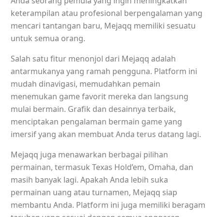
Anda seorang pemula yang ingin meningkatkan
keterampilan atau profesional berpengalaman yang
mencari tantangan baru, Mejaqq memiliki sesuatu
untuk semua orang.
Salah satu fitur menonjol dari Mejaqq adalah
antarmukanya yang ramah pengguna. Platform ini
mudah dinavigasi, memudahkan pemain
menemukan game favorit mereka dan langsung
mulai bermain. Grafik dan desainnya terbaik,
menciptakan pengalaman bermain game yang
imersif yang akan membuat Anda terus datang lagi.
Mejaqq juga menawarkan berbagai pilihan
permainan, termasuk Texas Hold’em, Omaha, dan
masih banyak lagi. Apakah Anda lebih suka
permainan uang atau turnamen, Mejaqq siap
membantu Anda. Platform ini juga memiliki beragam