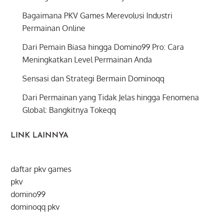
Bagaimana PKV Games Merevolusi Industri
Permainan Online
Dari Pemain Biasa hingga Domino99 Pro: Cara
Meningkatkan Level Permainan Anda
Sensasi dan Strategi Bermain Dominoqq
Dari Permainan yang Tidak Jelas hingga Fenomena
Global: Bangkitnya Tokeqq
LINK LAINNYA
daftar pkv games
pkv
domino99
dominoqq pkv