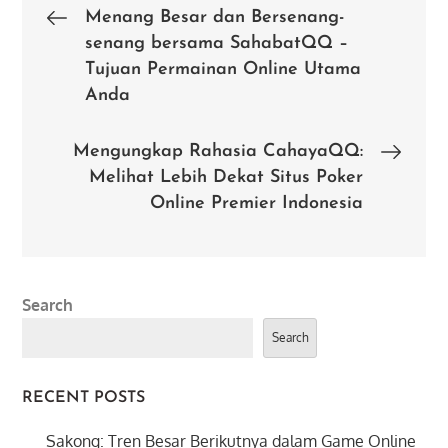
Post
Menang Besar dan Bersenang-
senang bersama SahabatQQ –
navigation
Tujuan Permainan Online Utama
Anda
Mengungkap Rahasia CahayaQQ:
Melihat Lebih Dekat Situs Poker
Online Premier Indonesia
Search
Search
RECENT POSTS
Sakong: Tren Besar Berikutnya dalam Game Online