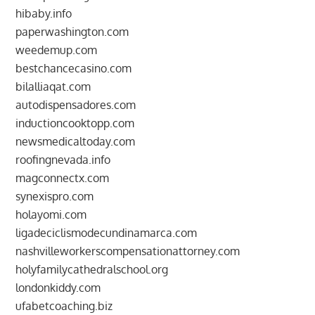
hibaby.info
paperwashington.com
weedemup.com
bestchancecasino.com
bilalliaqat.com
autodispensadores.com
inductioncooktopp.com
newsmedicaltoday.com
roofingnevada.info
magconnectx.com
synexispro.com
holayomi.com
ligadeciclismodecundinamarca.com
nashvilleworkerscompensationattorney.com
holyfamilycathedralschool.org
londonkiddy.com
ufabetcoaching.biz