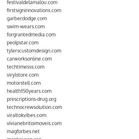
festivaldelamalou.com
firstsigninnovations.com
garberdodge.com
swim-wears.com
forgrantedmedia.com
peolpstar.com
tylerscustomdesign.com
carworksonline.com
techtimesss.com
virylstore.com
motorstell.com
health150years.com
prescriptions-drug.org
technocrewsolution.com
viraltokvibes.com
vivianebritoimoveis.com
magforbes.net