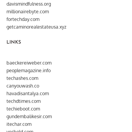
davismindfulness.org
millionairebyte.com
fortechday.com
getcaminorealestateusa.xyz
LINKS
baeckereiweber.com
peoplemagazine.info
techashes.com
canyouwash.co
havadisantalya.com
techdtimes.com
techieboot.com
gundembalikesir.com
itechar.com
yesbold.com