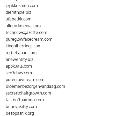
jejakkrismon.com
diemthole.biz
ufabetkk.com
allquickmedia.com
technewsgazette.com
pureglowfacecream.com
kingofherrings.com
mrbetjapan.com
anewentity.biz
appkuala.com
seo7days.com
pureglowcream.com
bloemenbezorgenvandaag.com
secrettohairgrowth.com
tasteofthaitogo.com
bunnynkitty.com
bezopasnik.org