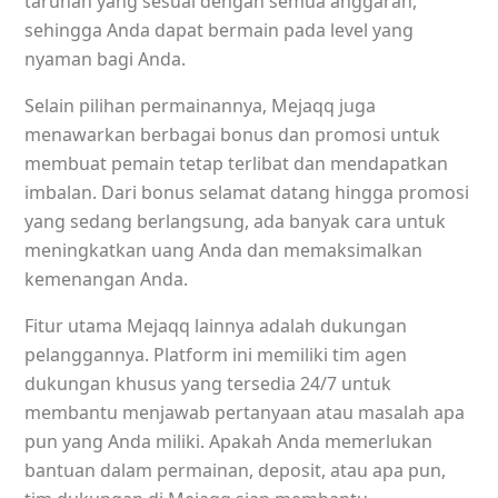
taruhan yang sesuai dengan semua anggaran,
sehingga Anda dapat bermain pada level yang
nyaman bagi Anda.
Selain pilihan permainannya, Mejaqq juga
menawarkan berbagai bonus dan promosi untuk
membuat pemain tetap terlibat dan mendapatkan
imbalan. Dari bonus selamat datang hingga promosi
yang sedang berlangsung, ada banyak cara untuk
meningkatkan uang Anda dan memaksimalkan
kemenangan Anda.
Fitur utama Mejaqq lainnya adalah dukungan
pelanggannya. Platform ini memiliki tim agen
dukungan khusus yang tersedia 24/7 untuk
membantu menjawab pertanyaan atau masalah apa
pun yang Anda miliki. Apakah Anda memerlukan
bantuan dalam permainan, deposit, atau apa pun,