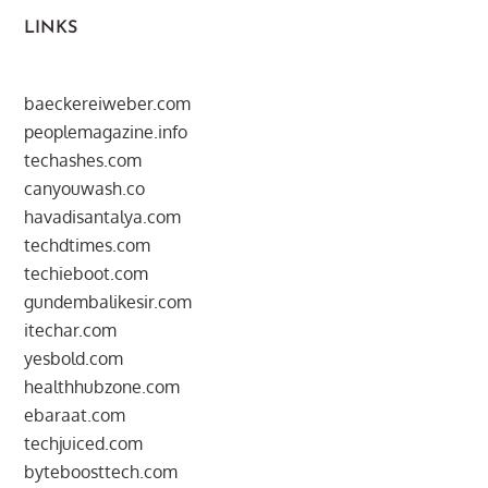
LINKS
baeckereiweber.com
peoplemagazine.info
techashes.com
canyouwash.co
havadisantalya.com
techdtimes.com
techieboot.com
gundembalikesir.com
itechar.com
yesbold.com
healthhubzone.com
ebaraat.com
techjuiced.com
byteboosttech.com