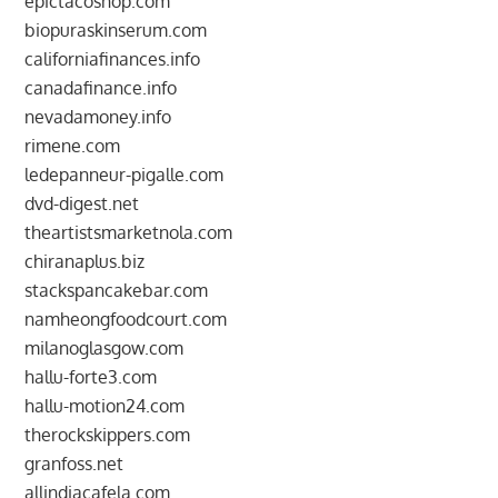
epictacoshop.com
biopuraskinserum.com
californiafinances.info
canadafinance.info
nevadamoney.info
rimene.com
ledepanneur-pigalle.com
dvd-digest.net
theartistsmarketnola.com
chiranaplus.biz
stackspancakebar.com
namheongfoodcourt.com
milanoglasgow.com
hallu-forte3.com
hallu-motion24.com
therockskippers.com
granfoss.net
allindiacafela.com