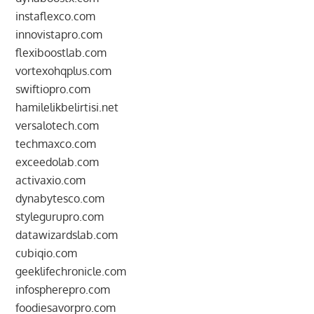
instaflexco.com
innovistapro.com
flexiboostlab.com
vortexohqplus.com
swiftiopro.com
hamilelikbelirtisi.net
versalotech.com
techmaxco.com
exceedolab.com
activaxio.com
dynabytesco.com
stylegurupro.com
datawizardslab.com
cubiqio.com
geeklifechronicle.com
infospherepro.com
foodiesavorpro.com