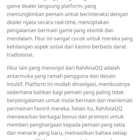
game dealer langsung platform, yang
memungkinkan pemain untuk berinteraksi dengan
dealer nyata secara real-time, menciptakan
pengalaman bermain game yang otentik dan
mendalam. Fitur ini sangat cocok untuk mereka yang
kehilangan aspek sosial dari kasino berbasis darat
tradisional.
Fitur lain yang menonjol dari RahAsiaQQ adalah
antarmuka yang ramah pengguna dan desain
intuitif. Platform ini mudah dinavigasi, membuatnya
sederhana bahkan bagi pemain yang paling tidak
berpengalaman untuk mulai bermain dan menikmati
permainan favorit mereka. Selain itu, RahAsiaQQ
menawarkan berbagai bonus dan promosi untuk
memberi penghargaan kepada pemain yang setia
dan menarik yang baru, memastikan bahwa setiap