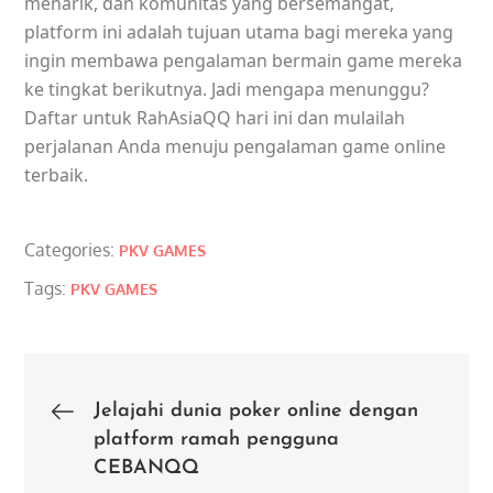
menarik, dan komunitas yang bersemangat,
platform ini adalah tujuan utama bagi mereka yang
ingin membawa pengalaman bermain game mereka
ke tingkat berikutnya. Jadi mengapa menunggu?
Daftar untuk RahAsiaQQ hari ini dan mulailah
perjalanan Anda menuju pengalaman game online
terbaik.
Categories:
PKV GAMES
Tags:
PKV GAMES
Post
Jelajahi dunia poker online dengan
platform ramah pengguna
navigation
CEBANQQ