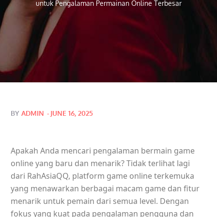
untuk Pengalaman Permainan Online Terbesar
Posted
BY
ADMIN
JUNE 16, 2025
on
Apakah Anda mencari pengalaman bermain game
online yang baru dan menarik? Tidak terlihat lagi
dari RahAsiaQQ, platform game online terkemuka
yang menawarkan berbagai macam game dan fitur
menarik untuk pemain dari semua level. Dengan
fokus yang kuat pada pengalaman pengguna dan