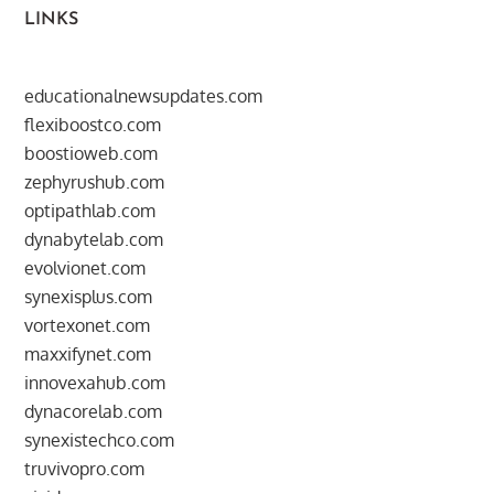
LINKS
educationalnewsupdates.com
flexiboostco.com
boostioweb.com
zephyrushub.com
optipathlab.com
dynabytelab.com
evolvionet.com
synexisplus.com
vortexonet.com
maxxifynet.com
innovexahub.com
dynacorelab.com
synexistechco.com
truvivopro.com