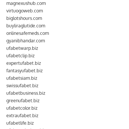
magnexushub.com
virtuogoweb.com
biglotshours.com
buyliraglutide.com
onlinesafemeds.com
gyanibhandar.com
ufabetwarp.biz
ufabetclip.biz
expertufabet.biz
fantasyufabet.biz
ufabetsiam.biz
swissufabet.biz
ufabetbusiness.biz
greenufabet.biz
ufabetcolor.biz
extraufabet.biz
ufabetlife.biz