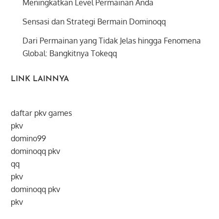
Meningkatkan Level Permainan Anda
Sensasi dan Strategi Bermain Dominoqq
Dari Permainan yang Tidak Jelas hingga Fenomena
Global: Bangkitnya Tokeqq
LINK LAINNYA
daftar pkv games
pkv
domino99
dominoqq pkv
qq
pkv
dominoqq pkv
pkv