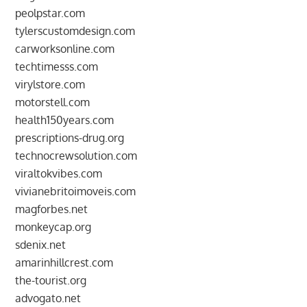
peolpstar.com
tylerscustomdesign.com
carworksonline.com
techtimesss.com
virylstore.com
motorstell.com
health150years.com
prescriptions-drug.org
technocrewsolution.com
viraltokvibes.com
vivianebritoimoveis.com
magforbes.net
monkeycap.org
sdenix.net
amarinhillcrest.com
the-tourist.org
advogato.net