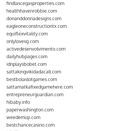
findlascegasproperties.com
healthhavenrobbie.com
donanddonnadesigns.com
eagleoneconstructiontx.com
equiflexvitality.com
onlylovesg.com
activedesenvolvimento.com
dailyhubpages.com
idnplaysbobet.com
sattakingvikidadacall.com
bestbolaslotgames.com
sattamatkafixedgamehere.com
entrepreneurguardian.com
hibaby.info
paperwashington.com
weedemup.com
bestchancecasino.com