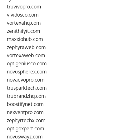
truvivopro.com
vividusco.com
vortexahq.com
zenithifyit.com
maxxiohub.com
zephyraweb.com
vortexaweb.com
optigeniusco.com
novuspherex.com
novaevopro.com
trusparktech.com
trubrandzhq.com
boostifynet.com
nexventpro.com
zephyrtechx.com
optigoxpert.com
novuswayz.com