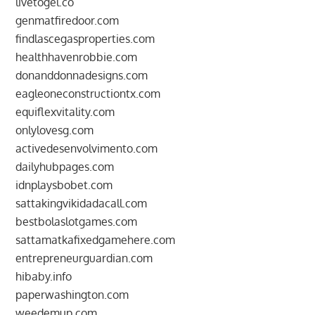
livetogel.co
genmatfiredoor.com
findlascegasproperties.com
healthhavenrobbie.com
donanddonnadesigns.com
eagleoneconstructiontx.com
equiflexvitality.com
onlylovesg.com
activedesenvolvimento.com
dailyhubpages.com
idnplaysbobet.com
sattakingvikidadacall.com
bestbolaslotgames.com
sattamatkafixedgamehere.com
entrepreneurguardian.com
hibaby.info
paperwashington.com
weedemup.com