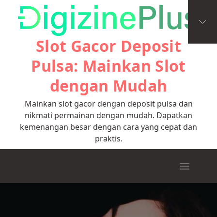
Skip
to
content
Slot Gacor Deposit
Pulsa: Mainkan Slot
dengan Mudah
Mainkan slot gacor dengan deposit pulsa dan
nikmati permainan dengan mudah. Dapatkan
kemenangan besar dengan cara yang cepat dan
praktis.