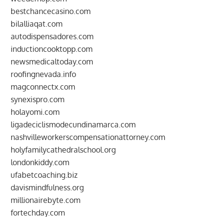
bestchancecasino.com
bilalliaqat.com
autodispensadores.com
inductioncooktopp.com
newsmedicaltoday.com
roofingnevada.info
magconnectx.com
synexispro.com
holayomi.com
ligadeciclismodecundinamarca.com
nashvilleworkerscompensationattorney.com
holyfamilycathedralschool.org
londonkiddy.com
ufabetcoaching.biz
davismindfulness.org
millionairebyte.com
fortechday.com