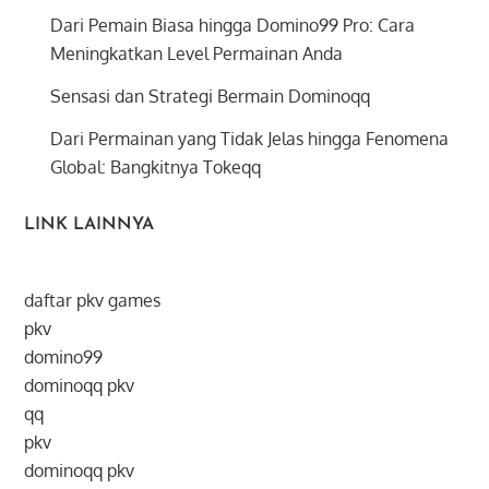
Dari Pemain Biasa hingga Domino99 Pro: Cara
Meningkatkan Level Permainan Anda
Sensasi dan Strategi Bermain Dominoqq
Dari Permainan yang Tidak Jelas hingga Fenomena
Global: Bangkitnya Tokeqq
LINK LAINNYA
daftar pkv games
pkv
domino99
dominoqq pkv
qq
pkv
dominoqq pkv