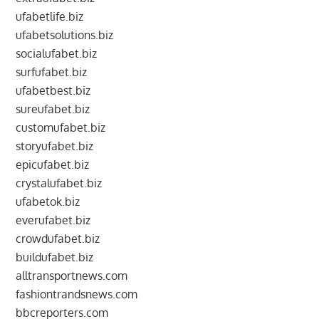
ufabetlife.biz
ufabetsolutions.biz
socialufabet.biz
surfufabet.biz
ufabetbest.biz
sureufabet.biz
customufabet.biz
storyufabet.biz
epicufabet.biz
crystalufabet.biz
ufabetok.biz
everufabet.biz
crowdufabet.biz
buildufabet.biz
alltransportnews.com
fashiontrandsnews.com
bbcreporters.com