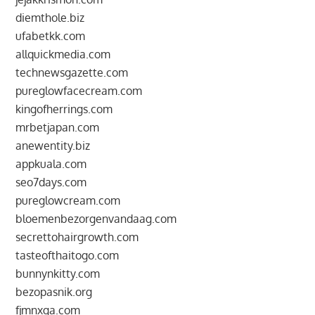
diemthole.biz
ufabetkk.com
allquickmedia.com
technewsgazette.com
pureglowfacecream.com
kingofherrings.com
mrbetjapan.com
anewentity.biz
appkuala.com
seo7days.com
pureglowcream.com
bloemenbezorgenvandaag.com
secrettohairgrowth.com
tasteofthaitogo.com
bunnynkitty.com
bezopasnik.org
fjmnxga.com