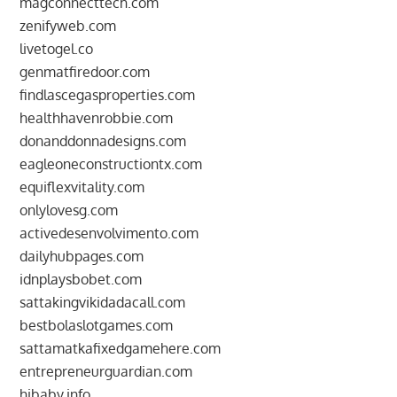
magconnecttech.com
zenifyweb.com
livetogel.co
genmatfiredoor.com
findlascegasproperties.com
healthhavenrobbie.com
donanddonnadesigns.com
eagleoneconstructiontx.com
equiflexvitality.com
onlylovesg.com
activedesenvolvimento.com
dailyhubpages.com
idnplaysbobet.com
sattakingvikidadacall.com
bestbolaslotgames.com
sattamatkafixedgamehere.com
entrepreneurguardian.com
hibaby.info