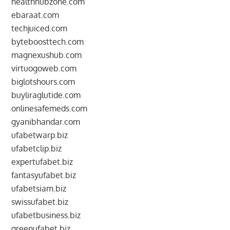
healthhubzone.com
ebaraat.com
techjuiced.com
byteboosttech.com
magnexushub.com
virtuogoweb.com
biglotshours.com
buyliraglutide.com
onlinesafemeds.com
gyanibhandar.com
ufabetwarp.biz
ufabetclip.biz
expertufabet.biz
fantasyufabet.biz
ufabetsiam.biz
swissufabet.biz
ufabetbusiness.biz
greenufabet.biz