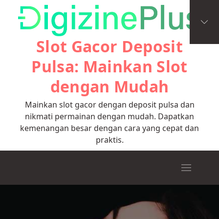
Skip
to
content
Slot Gacor Deposit
Pulsa: Mainkan Slot
dengan Mudah
Mainkan slot gacor dengan deposit pulsa dan
nikmati permainan dengan mudah. Dapatkan
kemenangan besar dengan cara yang cepat dan
praktis.