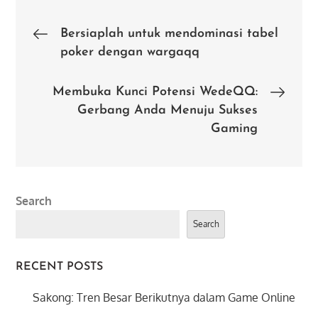
Post
Bersiaplah untuk mendominasi tabel
poker dengan wargaqq
navigation
Membuka Kunci Potensi WedeQQ:
Gerbang Anda Menuju Sukses
Gaming
Search
Search
RECENT POSTS
Sakong: Tren Besar Berikutnya dalam Game Online