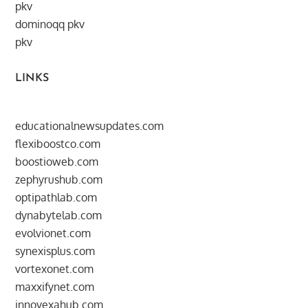
pkv
dominoqq pkv
pkv
LINKS
educationalnewsupdates.com
flexiboostco.com
boostioweb.com
zephyrushub.com
optipathlab.com
dynabytelab.com
evolvionet.com
synexisplus.com
vortexonet.com
maxxifynet.com
innovexahub.com