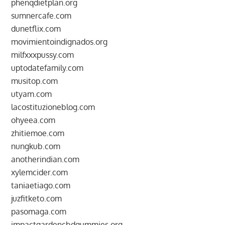
phenqdietplan.org
sumnercafe.com
dunetflix.com
movimientoindignados.org
milfxxxpussy.com
uptodatefamily.com
musitop.com
utyam.com
lacostituzioneblog.com
ohyeea.com
zhitiemoe.com
nungkub.com
anotherindian.com
xylemcider.com
taniaetiago.com
juzfitketo.com
pasomaga.com
impactgardencbdgummies.org