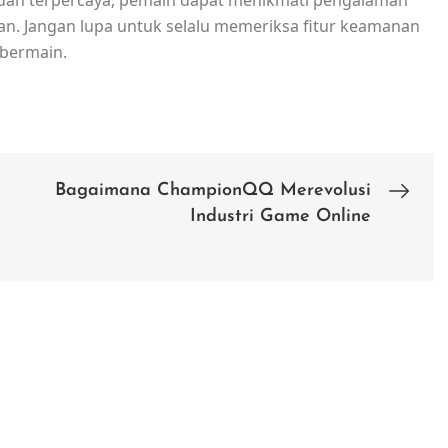
 Jangan lupa untuk selalu memeriksa fitur keamanan
 bermain.
Bagaimana ChampionQQ Merevolusi
Industri Game Online