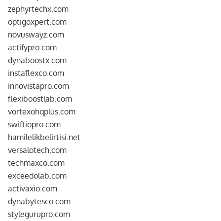
zephyrtechx.com
optigoxpert.com
novuswayz.com
actifypro.com
dynaboostx.com
instaflexco.com
innovistapro.com
flexiboostlab.com
vortexohqplus.com
swiftiopro.com
hamilelikbelirtisi.net
versalotech.com
techmaxco.com
exceedolab.com
activaxio.com
dynabytesco.com
stylegurupro.com