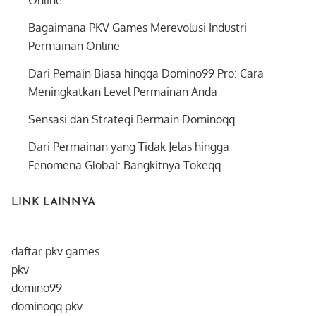
Bagaimana PKV Games Merevolusi Industri
Permainan Online
Dari Pemain Biasa hingga Domino99 Pro: Cara
Meningkatkan Level Permainan Anda
Sensasi dan Strategi Bermain Dominoqq
Dari Permainan yang Tidak Jelas hingga
Fenomena Global: Bangkitnya Tokeqq
LINK LAINNYA
daftar pkv games
pkv
domino99
dominoqq pkv