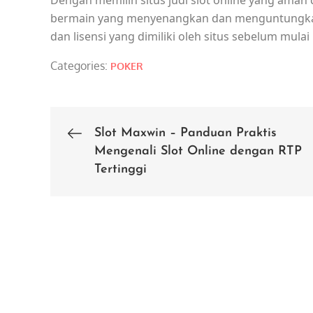
bermain yang menyenangkan dan menguntungkan.
dan lisensi yang dimiliki oleh situs sebelum mulai
Categories:
POKER
Slot Maxwin – Panduan Praktis
Post
Mengenali Slot Online dengan RTP
Tertinggi
navigation