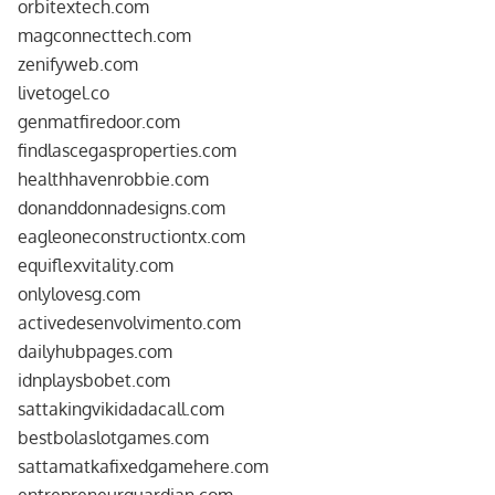
orbitextech.com
magconnecttech.com
zenifyweb.com
livetogel.co
genmatfiredoor.com
findlascegasproperties.com
healthhavenrobbie.com
donanddonnadesigns.com
eagleoneconstructiontx.com
equiflexvitality.com
onlylovesg.com
activedesenvolvimento.com
dailyhubpages.com
idnplaysbobet.com
sattakingvikidadacall.com
bestbolaslotgames.com
sattamatkafixedgamehere.com
entrepreneurguardian.com