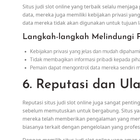
Situs judi slot online yang terbaik selalu menjaga
data, mereka juga memiliki kebijakan privasi ya
data mereka tidak akan digunakan untuk tujuan l
Langkah-langkah Melindungi P
Kebijakan privasi yang jelas dan mudah dipaham
Tidak membagikan informasi pribadi kepada piha
Pemain dapat mengontrol data mereka sendiri m
6. Reputasi dan U
Reputasi situs judi slot online juga sangat pent
sebelum memutuskan untuk bergabung. Situs yan
mereka telah memberikan pengalaman yang memu
biasanya terkait dengan pengelolaan yang profes
Dengan memilih situs judi slot online yang ama