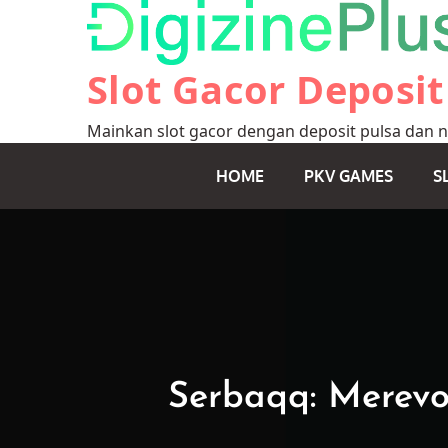
Skip
to
content
Slot Gacor Deposi
Mainkan slot gacor dengan deposit pulsa dan
HOME
PKV GAMES
S
Serbaqq: Merevol