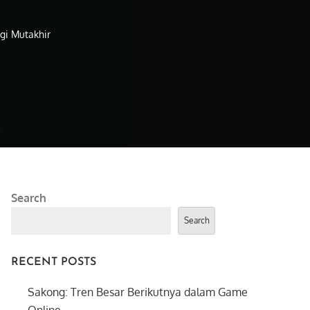
gi Mutakhir
Search
Search
RECENT POSTS
Sakong: Tren Besar Berikutnya dalam Game
Online