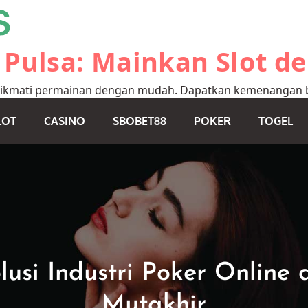
t Pulsa: Mainkan Slot 
 nikmati permainan dengan mudah. Dapatkan kemenangan be
LOT
CASINO
SBOBET88
POKER
TOGEL
usi Industri Poker Online
Mutakhir