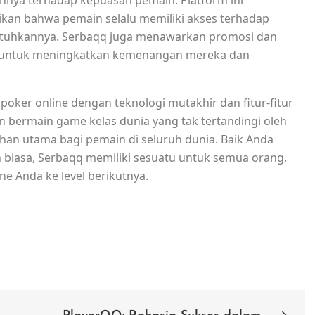
an bahwa pemain selalu memiliki akses terhadap
tuhkannya. Serbaqq juga menawarkan promosi dan
 untuk meningkatkan kemenangan mereka dan
poker online dengan teknologi mutakhir dan fitur-fitur
 bermain game kelas dunia yang tak tertandingi oleh
ihan utama bagi pemain di seluruh dunia. Baik Anda
biasa, Serbaqq memiliki sesuatu untuk semua orang,
 Anda ke level berikutnya.