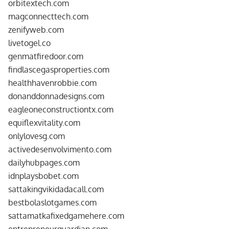
orbitextech.com
magconnecttech.com
zenifyweb.com
livetogel.co
genmatfiredoor.com
findlascegasproperties.com
healthhavenrobbie.com
donanddonnadesigns.com
eagleoneconstructiontx.com
equiflexvitality.com
onlylovesg.com
activedesenvolvimento.com
dailyhubpages.com
idnplaysbobet.com
sattakingvikidadacall.com
bestbolaslotgames.com
sattamatkafixedgamehere.com
entrepreneurguardian.com