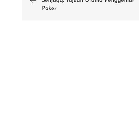
Senjaqq: Tujuan Utama Penggemar
Post
Poker
navigation