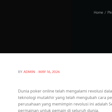
Home
Pk
Posted
BY
ADMIN
MAY 16, 2026
on
Dunia poker online telah mengalami revolusi da
teknologi mutakhir yang telah mengubah cara pe
perusahaan yang memimpin revolusi ini adalah S
permainan untuk pemain di seluruh dunia.