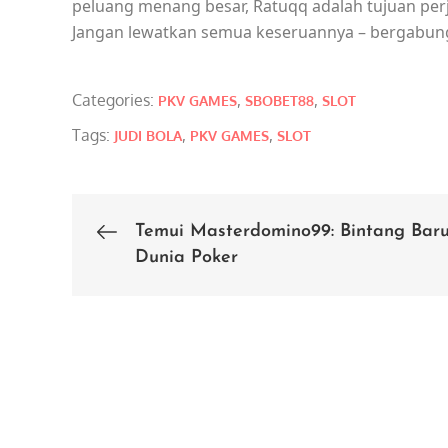
peluang menang besar, Ratuqq adalah tujuan perju
Jangan lewatkan semua keseruannya – bergabun
Categories:
,
,
PKV GAMES
SBOBET88
SLOT
Tags:
,
,
JUDI BOLA
PKV GAMES
SLOT
Temui Masterdomino99: Bintang Bar
Post
Dunia Poker
navigation