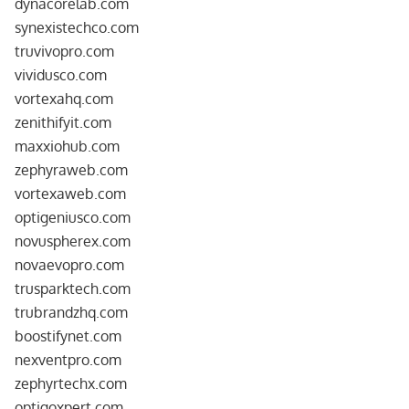
dynacorelab.com
synexistechco.com
truvivopro.com
vividusco.com
vortexahq.com
zenithifyit.com
maxxiohub.com
zephyraweb.com
vortexaweb.com
optigeniusco.com
novuspherex.com
novaevopro.com
trusparktech.com
trubrandzhq.com
boostifynet.com
nexventpro.com
zephyrtechx.com
optigoxpert.com