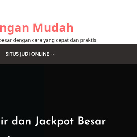
dengan Mudah
sar dengan cara yang cepat dan praktis.
SITUS JUDI ONLINE
ir dan Jackpot Besar