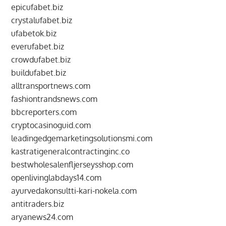
epicufabet.biz
crystalufabet.biz
ufabetok.biz
everufabet.biz
crowdufabet.biz
buildufabet.biz
alltransportnews.com
fashiontrandsnews.com
bbcreporters.com
cryptocasinoguid.com
leadingedgemarketingsolutionsmi.com
kastratigeneralcontractinginc.co
bestwholesalenfljerseysshop.com
openlivinglabdays14.com
ayurvedakonsultti-kari-nokela.com
antitraders.biz
aryanews24.com