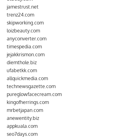
jamestrust.net
trenz24.com
skipworking.com
loizbeauty.com
anyconverter.com
timespedia.com
jejakkrismon.com
diemthole.biz
ufabetkk.com
allquickmedia.com
technewsgazette.com
pureglowfacecream.com
kingofherrings.com
mrbetjapan.com
anewentity.biz
appkuala.com
seo7days.com