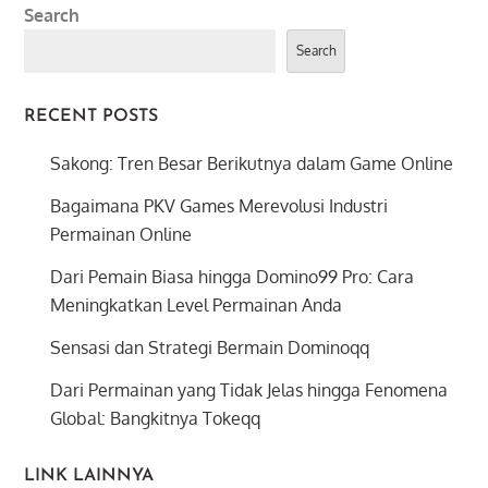
Search
Search
RECENT POSTS
Sakong: Tren Besar Berikutnya dalam Game Online
Bagaimana PKV Games Merevolusi Industri
Permainan Online
Dari Pemain Biasa hingga Domino99 Pro: Cara
Meningkatkan Level Permainan Anda
Sensasi dan Strategi Bermain Dominoqq
Dari Permainan yang Tidak Jelas hingga Fenomena
Global: Bangkitnya Tokeqq
LINK LAINNYA