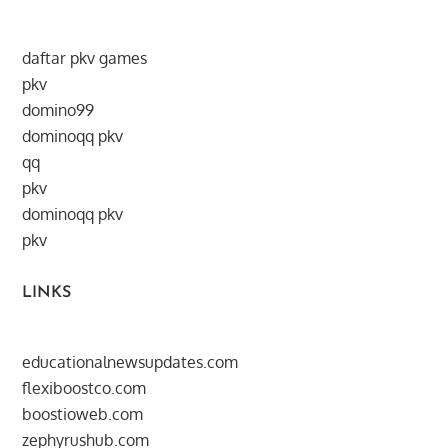
daftar pkv games
pkv
domino99
dominoqq pkv
qq
pkv
dominoqq pkv
pkv
LINKS
educationalnewsupdates.com
flexiboostco.com
boostioweb.com
zephyrushub.com