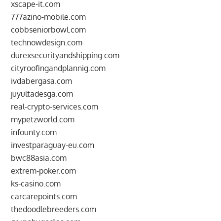
xscape-it.com
777azino-mobile.com
cobbseniorbowl.com
technowdesign.com
durexsecurityandshipping.com
cityroofingandplannig.com
ivdabergasa.com
juyultadesga.com
real-crypto-services.com
mypetzworld.com
infounty.com
investparaguay-eu.com
bwc88asia.com
extrem-poker.com
ks-casino.com
carcarepoints.com
thedoodlebreeders.com