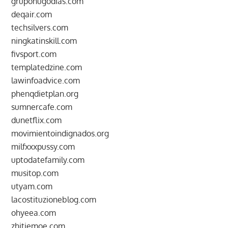
grupohugodias.com
deqair.com
techsilvers.com
ningkatinskill.com
fivsport.com
templatedzine.com
lawinfoadvice.com
phenqdietplan.org
sumnercafe.com
dunetflix.com
movimientoindignados.org
milfxxxpussy.com
uptodatefamily.com
musitop.com
utyam.com
lacostituzioneblog.com
ohyeea.com
zhitiemoe.com