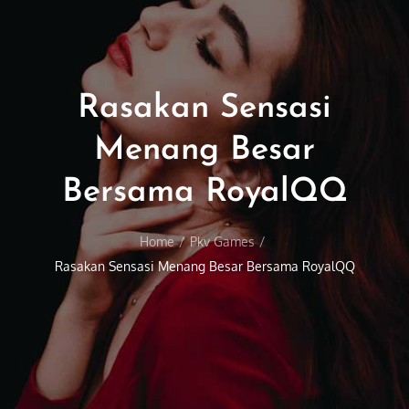
Rasakan Sensasi
Menang Besar
Bersama RoyalQQ
Home
Pkv Games
Rasakan Sensasi Menang Besar Bersama RoyalQQ