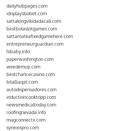
dailyhubpages.com
idnplaysbobet.com
sattakingvikidadacall.com
bestbolaslotgames.com
sattamatkafixedgamehere.com
entrepreneurguardian.com
hibaby.info
paperwashington.com
weedemup.com
bestchancecasino.com
bilalliaqat.com
autodispensadores.com
inductioncooktopp.com
newsmedicaltoday.com
roofingnevada.info
magconnectx.com
synexispro.com