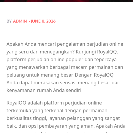
Posted
BY
ADMIN
JUNE 8, 2026
on
Apakah Anda mencari pengalaman perjudian online
yang seru dan menegangkan? Kunjungi RoyalQQ,
platform perjudian online populer dan tepercaya
yang menawarkan berbagai macam permainan dan
peluang untuk menang besar. Dengan RoyalQQ,
Anda dapat merasakan sensasi menang besar dari
kenyamanan rumah Anda sendiri.
RoyalQQ adalah platform perjudian online
terkemuka yang terkenal dengan permainan
berkualitas tinggi, layanan pelanggan yang sangat
baik, dan opsi pembayaran yang aman. Apakah Anda