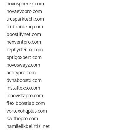
novuspherex.com
novaevopro.com
trusparktech.com
trubrandzhq.com
boostifynet.com
nexventpro.com
zephyrtechx.com
optigoxpert.com
novuswayz.com
actifypro.com
dynaboostx.com
instaflexco.com
innovistapro.com
flexiboostlab.com
vortexohqplus.com
swiftiopro.com
hamilelikbelirtisi.net