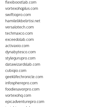
flexiboostlab.com
vortexohqplus.com
swiftiopro.com
hamilelikbelirtisi.net
versalotech.com
techmaxco.com
exceedolab.com
activaxio.com
dynabytesco.com
stylegurupro.com
datawizardslab.com
cubiqio.com
geeklifechronicle.com
infospherepro.com
foodiesavorpro.com
vortexohq.com
epicadventurepro.com