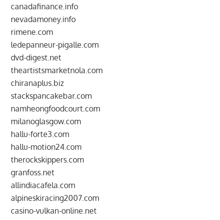
canadafinance.info
nevadamoney.info
rimene.com
ledepanneur-pigalle.com
dvd-digest.net
theartistsmarketnola.com
chiranaplus.biz
stackspancakebar.com
namheongfoodcourt.com
milanoglasgow.com
hallu-forte3.com
hallu-motion24.com
therockskippers.com
granfoss.net
allindiacafela.com
alpineskiracing2007.com
casino-vulkan-online.net