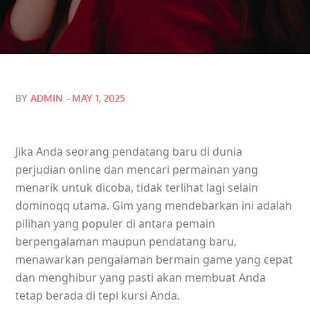
Posted
BY
ADMIN
MAY 1, 2025
on
Jika Anda seorang pendatang baru di dunia
perjudian online dan mencari permainan yang
menarik untuk dicoba, tidak terlihat lagi selain
dominoqq utama. Gim yang mendebarkan ini adalah
pilihan yang populer di antara pemain
berpengalaman maupun pendatang baru,
menawarkan pengalaman bermain game yang cepat
dan menghibur yang pasti akan membuat Anda
tetap berada di tepi kursi Anda.