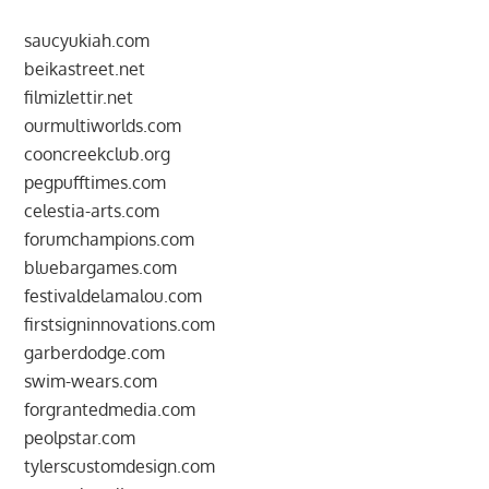
saucyukiah.com
beikastreet.net
filmizlettir.net
ourmultiworlds.com
cooncreekclub.org
pegpufftimes.com
celestia-arts.com
forumchampions.com
bluebargames.com
festivaldelamalou.com
firstsigninnovations.com
garberdodge.com
swim-wears.com
forgrantedmedia.com
peolpstar.com
tylerscustomdesign.com