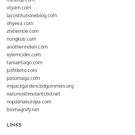
utyam.com
lacostituzioneblog.com
ohyeea.com
zhitiemoe.com
nungkub.com
anotherindian.com
xylemcider.com
taniaetiago.com
juzfitketo.com
pasomaga.com
impactgardencbdgummies.org
naturesstimulantcbd.net
nopalinaeuropa.com
biomagnify.net
LINKS