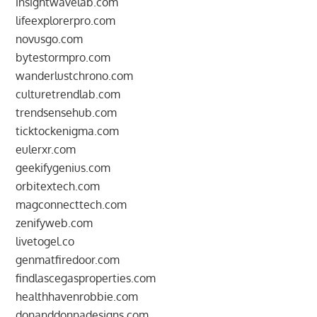
insightwavelab.com
lifeexplorerpro.com
novusgo.com
bytestormpro.com
wanderlustchrono.com
culturetrendlab.com
trendsensehub.com
ticktockenigma.com
eulerxr.com
geekifygenius.com
orbitextech.com
magconnecttech.com
zenifyweb.com
livetogel.co
genmatfiredoor.com
findlascegasproperties.com
healthhavenrobbie.com
donanddonnadesigns.com