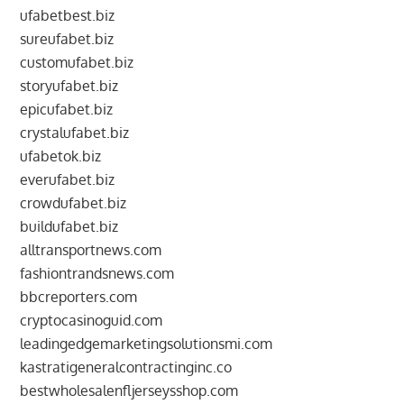
ufabetbest.biz
sureufabet.biz
customufabet.biz
storyufabet.biz
epicufabet.biz
crystalufabet.biz
ufabetok.biz
everufabet.biz
crowdufabet.biz
buildufabet.biz
alltransportnews.com
fashiontrandsnews.com
bbcreporters.com
cryptocasinoguid.com
leadingedgemarketingsolutionsmi.com
kastratigeneralcontractinginc.co
bestwholesalenfljerseysshop.com