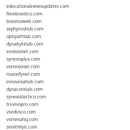
educationalnewsupdates.com
flexiboostco.com
boostioweb.com
zephyrushub.com
optipathlab.com
dynabytelab.com
evolvionet.com
synexisplus.com
vortexonet.com
maxxifynet.com
innovexahub.com
dynacorelab.com
synexistechco.com
truvivopro.com
vividusco.com
vortexahq.com
zenithifyit.com