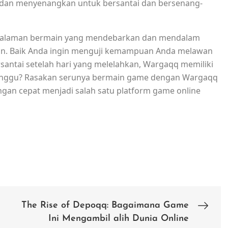
 dan menyenangkan untuk bersantai dan bersenang-
galaman bermain yang mendebarkan dan mendalam
lian. Baik Anda ingin menguji kemampuan Anda melawan
rsantai setelah hari yang melelahkan, Wargaqq memiliki
unggu? Rasakan serunya bermain game dengan Wargaqq
dengan cepat menjadi salah satu platform game online
The Rise of Depoqq: Bagaimana Game
Ini Mengambil alih Dunia Online