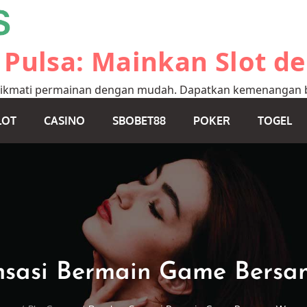
t Pulsa: Mainkan Slot 
 nikmati permainan dengan mudah. Dapatkan kemenangan be
LOT
CASINO
SBOBET88
POKER
TOGEL
nsasi Bermain Game Bers