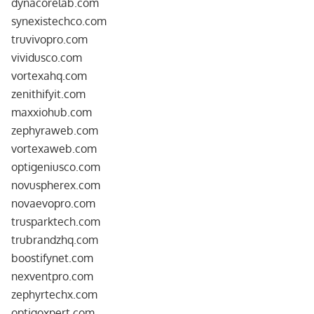
dynacorelab.com
synexistechco.com
truvivopro.com
vividusco.com
vortexahq.com
zenithifyit.com
maxxiohub.com
zephyraweb.com
vortexaweb.com
optigeniusco.com
novuspherex.com
novaevopro.com
trusparktech.com
trubrandzhq.com
boostifynet.com
nexventpro.com
zephyrtechx.com
optigoxpert.com