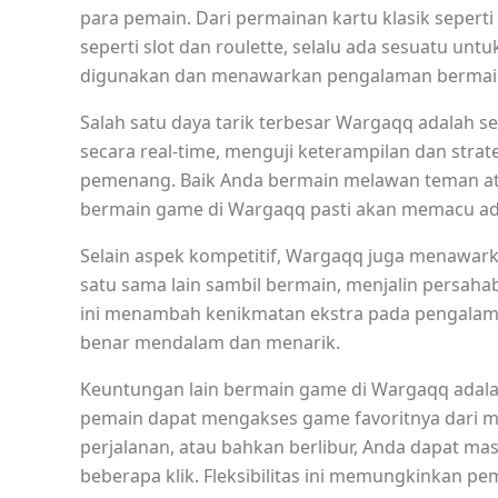
para pemain. Dari permainan kartu klasik seper
seperti slot dan roulette, selalu ada sesuatu un
digunakan dan menawarkan pengalaman bermain y
Salah satu daya tarik terbesar Wargaqq adalah s
secara real-time, menguji keterampilan dan strat
pemenang. Baik Anda bermain melawan teman atau 
bermain game di Wargaqq pasti akan memacu ad
Selain aspek kompetitif, Wargaqq juga menawar
satu sama lain sambil bermain, menjalin persah
ini menambah kenikmatan ekstra pada pengalama
benar mendalam dan menarik.
Keuntungan lain bermain game di Wargaqq adala
pemain dapat mengakses game favoritnya dari ma
perjalanan, atau bahkan berlibur, Anda dapat 
beberapa klik. Fleksibilitas ini memungkinkan 