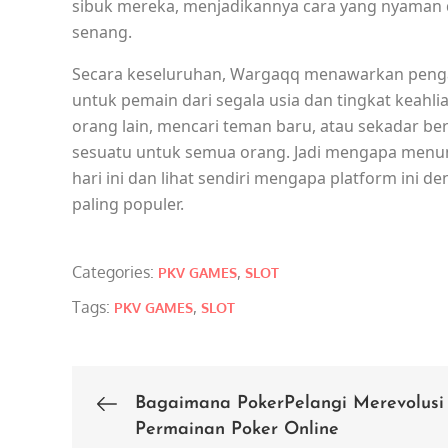
sibuk mereka, menjadikannya cara yang nyaman
senang.
Secara keseluruhan, Wargaqq menawarkan pen
untuk pemain dari segala usia dan tingkat keah
orang lain, mencari teman baru, atau sekadar be
sesuatu untuk semua orang. Jadi mengapa men
hari ini dan lihat sendiri mengapa platform ini 
paling populer.
Categories:
,
PKV GAMES
SLOT
Tags:
,
PKV GAMES
SLOT
Bagaimana PokerPelangi Merevolusi
Post
Permainan Poker Online