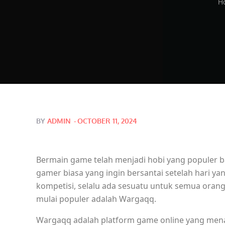
H
Posted
BY
ADMIN
OCTOBER 11, 2024
on
Bermain game telah menjadi hobi yang populer ba
gamer biasa yang ingin bersantai setelah hari y
kompetisi, selalu ada sesuatu untuk semua orang
mulai populer adalah Wargaqq.
Wargaqq adalah platform game online yang men