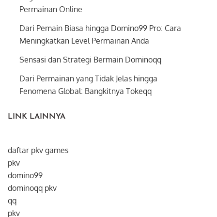
Permainan Online
Dari Pemain Biasa hingga Domino99 Pro: Cara
Meningkatkan Level Permainan Anda
Sensasi dan Strategi Bermain Dominoqq
Dari Permainan yang Tidak Jelas hingga
Fenomena Global: Bangkitnya Tokeqq
LINK LAINNYA
daftar pkv games
pkv
domino99
dominoqq pkv
qq
pkv