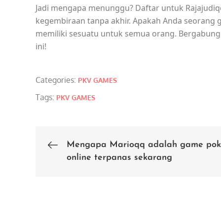
Jadi mengapa menunggu? Daftar untuk Rajajudiqq
kegembiraan tanpa akhir. Apakah Anda seorang 
memiliki sesuatu untuk semua orang. Bergabung
ini!
Categories:
PKV GAMES
Tags:
PKV GAMES
Mengapa Marioqq adalah game pok
Post
online terpanas sekarang
navigation