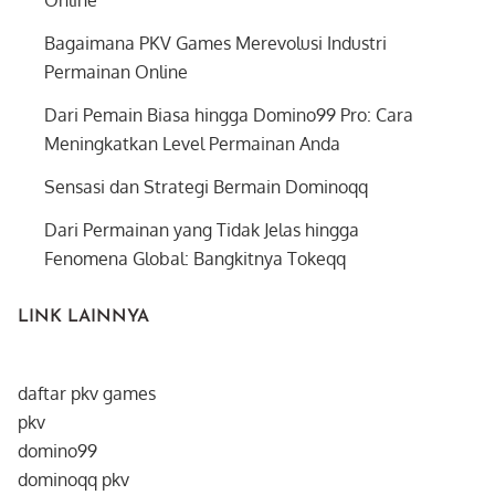
Bagaimana PKV Games Merevolusi Industri
Permainan Online
Dari Pemain Biasa hingga Domino99 Pro: Cara
Meningkatkan Level Permainan Anda
Sensasi dan Strategi Bermain Dominoqq
Dari Permainan yang Tidak Jelas hingga
Fenomena Global: Bangkitnya Tokeqq
LINK LAINNYA
daftar pkv games
pkv
domino99
dominoqq pkv