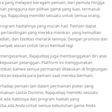
uka yang melayani beragam pemain, dari pemula hingga
ah pengguna dan pilihan game yang luas, termasuk
nya, Rajajudiqq memiliki sesuatu untuk semua orang.
h program hadiahnya yang murah hati. Pemain dapat
 pertandingan yang mereka mainkan, yang kemudian
adiah, dan fasilitas menarik lainnya. Dengan promosi dan
anyak alasan untuk terus kembali lagi.
 mengesankan, Rajajudiqq juga membanggakan diri atas
 kepuasan pelanggan. Platform ini menggunakan
tikan bahwa semua permainan dilakukan di lingkungan
kiran kepada para pemain saat mereka bermain.
erhadap pemain lain dalam permainan poker yang
rmainan santai Domino, Rajajudiqq memiliki sesuatu
ak ada habisnya dan program hadiah yang
erba ada Anda untuk semua kebutuhan game Anda.