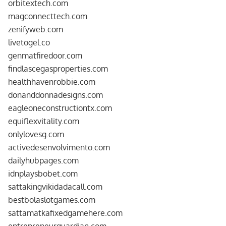
orbitextech.com
magconnecttech.com
zenifyweb.com
livetogel.co
genmatfiredoor.com
findlascegasproperties.com
healthhavenrobbie.com
donanddonnadesigns.com
eagleoneconstructiontx.com
equiflexvitality.com
onlylovesg.com
activedesenvolvimento.com
dailyhubpages.com
idnplaysbobet.com
sattakingvikidadacall.com
bestbolaslotgames.com
sattamatkafixedgamehere.com
entrepreneurguardian.com