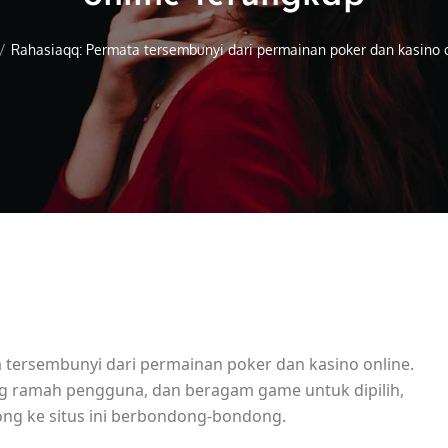
Rahasiaqq: Permata tersembunyi dari permainan poker dan kasino 
 tersembunyi dari permainan poker dan kasino online.
g ramah pengguna, dan beragam game untuk dipilih,
g ke situs ini berbondong-bondong.