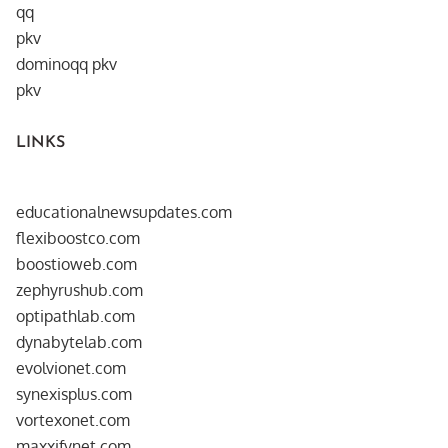
qq
pkv
dominoqq pkv
pkv
LINKS
educationalnewsupdates.com
flexiboostco.com
boostioweb.com
zephyrushub.com
optipathlab.com
dynabytelab.com
evolvionet.com
synexisplus.com
vortexonet.com
maxxifynet.com