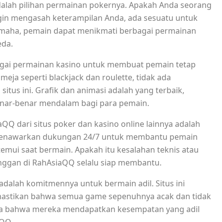
adalah pilihan permainan pokernya. Apakah Anda seorang
gin mengasah keterampilan Anda, ada sesuatu untuk
e Omaha, pemain dapat menikmati berbagai permainan
eda.
agai permainan kasino untuk membuat pemain tetap
meja seperti blackjack dan roulette, tidak ada
itus ini. Grafik dan animasi adalah yang terbaik,
ar-benar mendalam bagi para pemain.
Q dari situs poker dan kasino online lainnya adalah
i menawarkan dukungan 24/7 untuk membantu pemain
mui saat bermain. Apakah itu kesalahan teknis atau
nggan di RahAsiaQQ selalu siap membantu.
adalah komitmennya untuk bermain adil. Situs ini
stikan bahwa semua game sepenuhnya acak dan tidak
aya bahwa mereka mendapatkan kesempatan yang adil
aQQ.