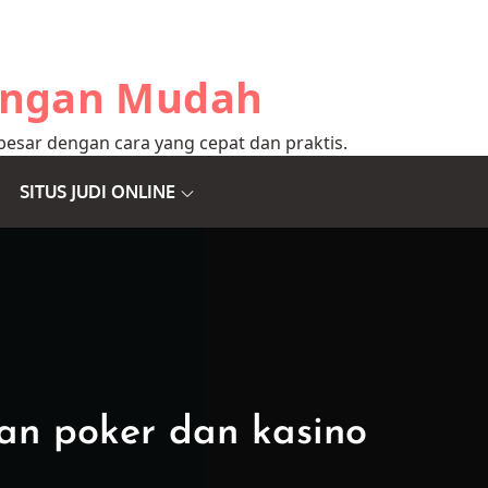
dengan Mudah
sar dengan cara yang cepat dan praktis.
SITUS JUDI ONLINE
an poker dan kasino