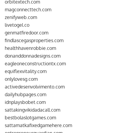
orbitextech.com
magconnecttech.com
zenifyweb.com
livetogel.co
genmatfiredoor.com
findlascegasproperties.com
healthhavenrobbie.com
donanddonnadesigns.com
eagleoneconstructiontx.com
equiflexvitality.com
onlylovesg.com
activedesenvolvimento.com
dailyhubpages.com
idnplaysbobet.com
sattakingvikidadacall.com
bestbolaslotgames.com
sattamatkafixedgamehere.com
entrepreneurguardian.com