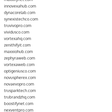
innovexahub.com
dynacorelab.com
synexistechco.com
truvivopro.com
vividusco.com
vortexahq.com
zenithifyit.com
maxxiohub.com
zephyraweb.com
vortexaweb.com
optigeniusco.com
novuspherex.com
novaevopro.com
trusparktech.com
trubrandzhq.com
boostifynet.com
nexventpro.com