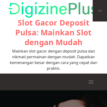
Skip
to
content
Slot Gacor Deposit
Pulsa: Mainkan Slot
dengan Mudah
Mainkan slot gacor dengan deposit pulsa dan
nikmati permainan dengan mudah. Dapatkan
kemenangan besar dengan cara yang cepat dan
praktis.