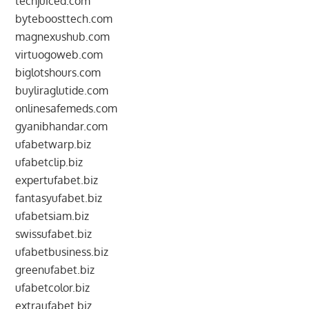
techjuiced.com
byteboosttech.com
magnexushub.com
virtuogoweb.com
biglotshours.com
buyliraglutide.com
onlinesafemeds.com
gyanibhandar.com
ufabetwarp.biz
ufabetclip.biz
expertufabet.biz
fantasyufabet.biz
ufabetsiam.biz
swissufabet.biz
ufabetbusiness.biz
greenufabet.biz
ufabetcolor.biz
extraufabet.biz