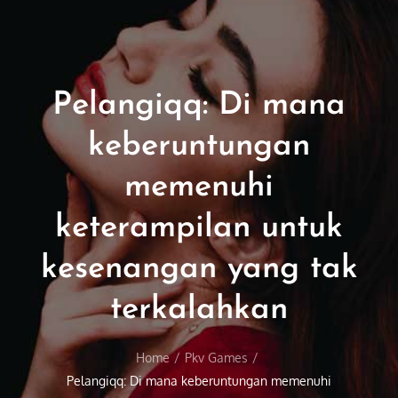
Pelangiqq: Di mana
keberuntungan
memenuhi
keterampilan untuk
kesenangan yang tak
terkalahkan
Home
Pkv Games
Pelangiqq: Di mana keberuntungan memenuhi