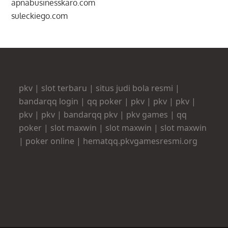
apnabusinesskaro.com
suleckiego.com
pkv
|
slot terbaru
|
situs judi bola resmi
|
bandarqq login
|
qq poker
|
pkv
|
pkv
|
pkv
|
pkv
|
pkv
|
bandarqq pkv
|
pkv games
|
qq
poker
|
slot maxwin
|
slot maxwin
|
slot maxwin
|
poker online
|
hematqq.pkvgamesresmi.org