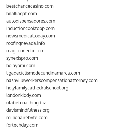
bestchancecasino.com
bilalliaqat.com
autodispensadores.com
inductioncooktopp.com
newsmedicaltoday.com
roofingnevada.info
magconnectx.com
synexispro.com
holayomi.com
ligadeciclismodecundinamarca.com
nashvilleworkerscompensationattorney.com
holyfamilycathedralschool.org
londonkiddy.com
ufabetcoaching.biz
davismindfulness.org
millionairebyte.com
fortechday.com