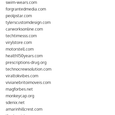
swim-wears.com
forgrantedmedia.com
peolpstar.com
tylerscustomdesign.com
carworksonline.com
techtimesss.com
virylstore.com
motorstell.com
health150years.com
prescriptions-drug.org
technocrewsolution.com
viraltokvibes.com
vivianebritoimoveis.com
magforbes.net
monkeycap.org
sdenix.net
amarinhillcrest.com