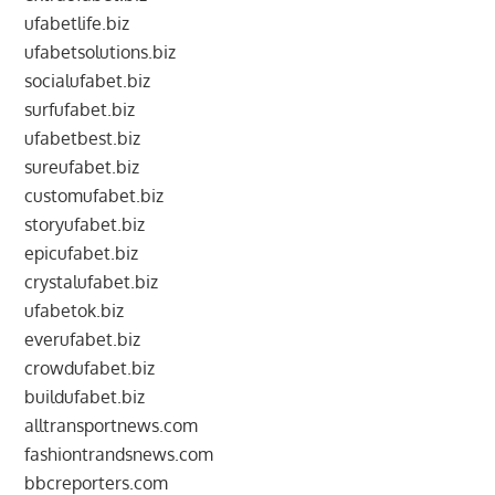
ufabetlife.biz
ufabetsolutions.biz
socialufabet.biz
surfufabet.biz
ufabetbest.biz
sureufabet.biz
customufabet.biz
storyufabet.biz
epicufabet.biz
crystalufabet.biz
ufabetok.biz
everufabet.biz
crowdufabet.biz
buildufabet.biz
alltransportnews.com
fashiontrandsnews.com
bbcreporters.com