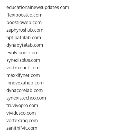
educationalnewsupdates.com
flexiboostco.com
boostioweb.com
zephyrushub.com
optipathlab.com
dynabytelab.com
evolvionet.com
synexisplus.com
vortexonet.com
maxxifynet.com
innovexahub.com
dynacorelab.com
synexistechco.com
truvivopro.com
vividusco.com
vortexahq.com
zenithifyit.com