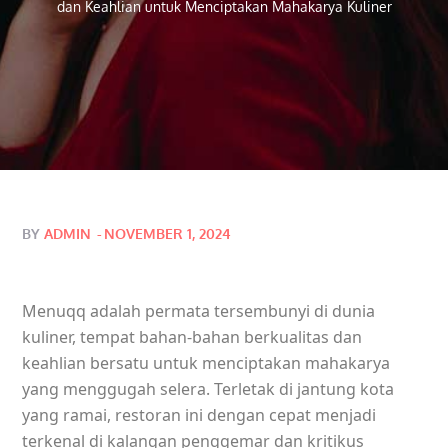
dan Keahlian untuk Menciptakan Mahakarya Kuliner
Posted
BY
ADMIN
NOVEMBER 1, 2024
on
Menuqq adalah permata tersembunyi di dunia
kuliner, tempat bahan-bahan berkualitas dan
keahlian bersatu untuk menciptakan mahakarya
yang menggugah selera. Terletak di jantung kota
yang ramai, restoran ini dengan cepat menjadi
terkenal di kalangan penggemar dan kritikus