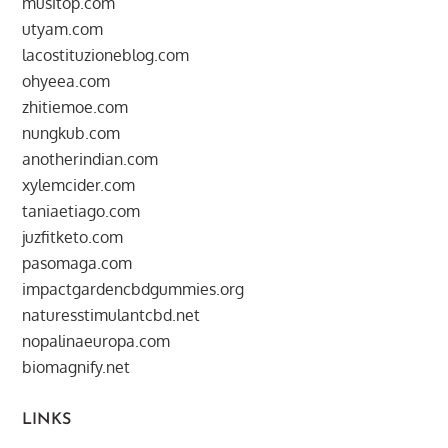
musitop.com
utyam.com
lacostituzioneblog.com
ohyeea.com
zhitiemoe.com
nungkub.com
anotherindian.com
xylemcider.com
taniaetiago.com
juzfitketo.com
pasomaga.com
impactgardencbdgummies.org
naturesstimulantcbd.net
nopalinaeuropa.com
biomagnify.net
LINKS