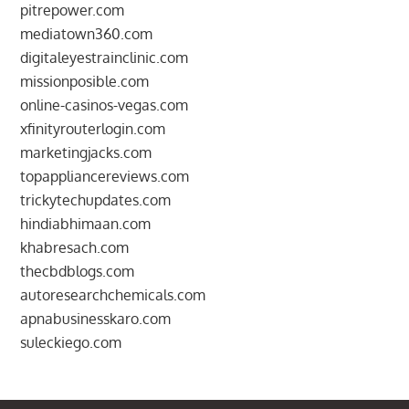
pitrepower.com
mediatown360.com
digitaleyestrainclinic.com
missionposible.com
online-casinos-vegas.com
xfinityrouterlogin.com
marketingjacks.com
topappliancereviews.com
trickytechupdates.com
hindiabhimaan.com
khabresach.com
thecbdblogs.com
autoresearchchemicals.com
apnabusinesskaro.com
suleckiego.com