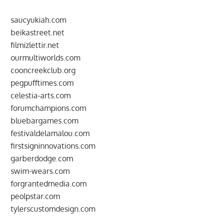
saucyukiah.com
beikastreet.net
filmizlettir.net
ourmultiworlds.com
cooncreekclub.org
pegpufftimes.com
celestia-arts.com
forumchampions.com
bluebargames.com
festivaldelamalou.com
firstsigninnovations.com
garberdodge.com
swim-wears.com
forgrantedmedia.com
peolpstar.com
tylerscustomdesign.com