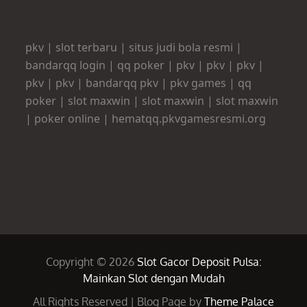
pkv
|
slot terbaru
|
situs judi bola resmi
|
bandarqq login
|
qq poker
|
pkv
|
pkv
|
pkv
|
pkv
|
pkv
|
bandarqq pkv
|
pkv games
|
qq
poker
|
slot maxwin
|
slot maxwin
|
slot maxwin
|
poker online
|
hematqq.pkvgamesresmi.org
Copyright © 2026
Slot Gacor Deposit Pulsa:
Mainkan Slot dengan Mudah
All Rights Reserved | Blog Page by
Theme Palace