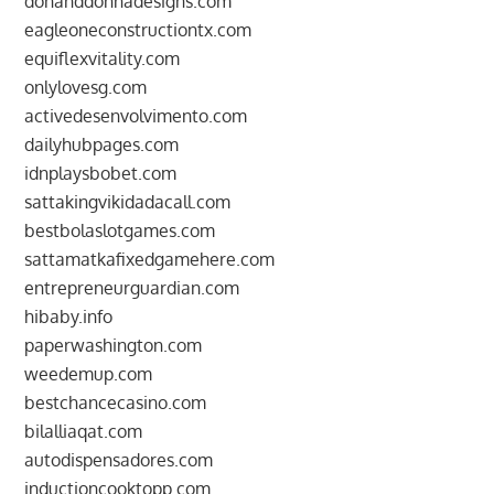
donanddonnadesigns.com
eagleoneconstructiontx.com
equiflexvitality.com
onlylovesg.com
activedesenvolvimento.com
dailyhubpages.com
idnplaysbobet.com
sattakingvikidadacall.com
bestbolaslotgames.com
sattamatkafixedgamehere.com
entrepreneurguardian.com
hibaby.info
paperwashington.com
weedemup.com
bestchancecasino.com
bilalliaqat.com
autodispensadores.com
inductioncooktopp.com