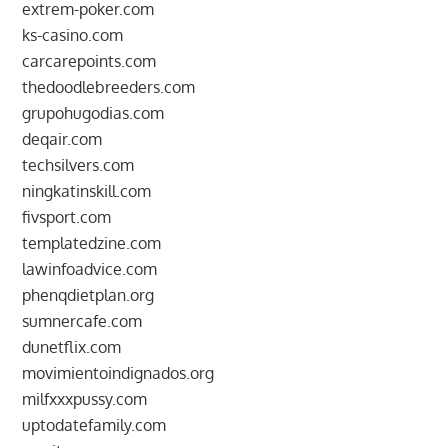
extrem-poker.com
ks-casino.com
carcarepoints.com
thedoodlebreeders.com
grupohugodias.com
deqair.com
techsilvers.com
ningkatinskill.com
fivsport.com
templatedzine.com
lawinfoadvice.com
phenqdietplan.org
sumnercafe.com
dunetflix.com
movimientoindignados.org
milfxxxpussy.com
uptodatefamily.com