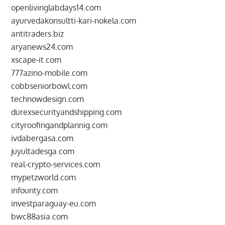
openlivinglabdays14.com
ayurvedakonsultti-kari-nokela.com
antitraders.biz
aryanews24.com
xscape-it.com
777azino-mobile.com
cobbseniorbowl.com
technowdesign.com
durexsecurityandshipping.com
cityroofingandplannig.com
ivdabergasa.com
juyultadesga.com
real-crypto-services.com
mypetzworld.com
infounty.com
investparaguay-eu.com
bwc88asia.com