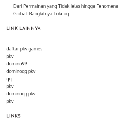
Dari Permainan yang Tidak Jelas hingga Fenomena
Global: Bangkitnya Tokeqq
LINK LAINNYA
daftar pkv games
pkv
domino99
dominoqq pkv
qq
pkv
dominoqq pkv
pkv
LINKS