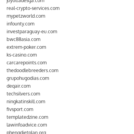
juyultadesga.com
real-crypto-services.com
mypetzworld.com
infounty.com
investparaguay-eu.com
bwc88asia.com
extrem-poker.com
ks-casino.com
carcarepoints.com
thedoodlebreeders.com
grupohugodias.com
deqair.com
techsilvers.com
ningkatinskill.com
fivsport.com
templatedzine.com
lawinfoadvice.com
phenqdietplan.org