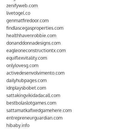
zenifyweb.com
livetogel.co
genmatfiredoor.com
findlascegasproperties.com
healthhavenrobbie.com
donanddonnadesigns.com
eagleoneconstructiontx.com
equiflexvitality.com
onlylovesg.com
activedesenvolvimento.com
dailyhubpages.com
idnplaysbobet.com
sattakingvikidadacall.com
bestbolaslotgames.com
sattamatkafixedgamehere.com
entrepreneurguardian.com
hibaby.info