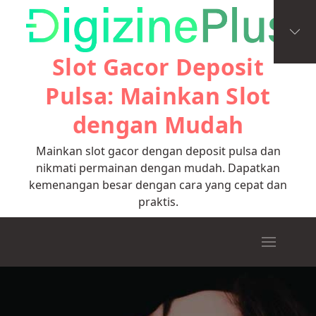
Skip
to
content
Slot Gacor Deposit
Pulsa: Mainkan Slot
dengan Mudah
Mainkan slot gacor dengan deposit pulsa dan
nikmati permainan dengan mudah. Dapatkan
kemenangan besar dengan cara yang cepat dan
praktis.