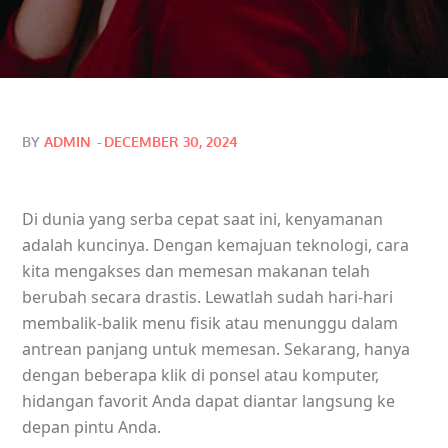
Posted
BY
ADMIN
DECEMBER 30, 2024
on
Di dunia yang serba cepat saat ini, kenyamanan
adalah kuncinya. Dengan kemajuan teknologi, cara
kita mengakses dan memesan makanan telah
berubah secara drastis. Lewatlah sudah hari-hari
membalik-balik menu fisik atau menunggu dalam
antrean panjang untuk memesan. Sekarang, hanya
dengan beberapa klik di ponsel atau komputer,
hidangan favorit Anda dapat diantar langsung ke
depan pintu Anda.