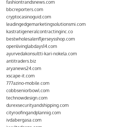
fashiontrandsnews.com
bbcreporters.com
cryptocasinoguid.com
leadingedgemarketingsolutionsmi.com
kastratigeneralcontractinginc.co
bestwholesalenfljerseysshop.com
openlivinglabdays14.com
ayurvedakonsultti-kari-nokela.com
antitraders.biz
aryanews24.com
xscape-it.com
777azino-mobile.com
cobbseniorbowl.com
technowdesign.com
durexsecurityandshipping.com
cityroofingandplannig.com
ivdabergasa.com