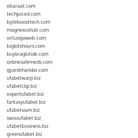
ebaraat.com
techjuiced.com
byteboosttech.com
magnexushub.com
virtuogoweb.com
biglotshours.com
buyliraglutide.com
onlinesafemeds.com
gyanibhandar.com
ufabetwarp.biz
ufabetclip.biz
expertufabet.biz
fantasyufabet.biz
ufabetsiam.biz
swissufabet.biz
ufabetbusiness.biz
greenufabet.biz