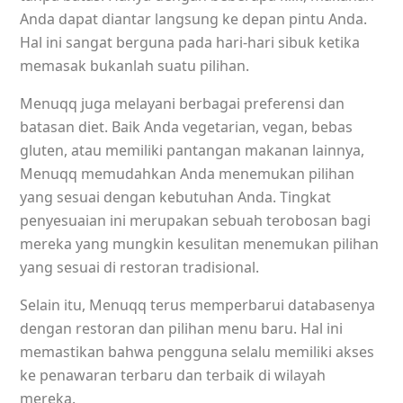
Anda dapat diantar langsung ke depan pintu Anda.
Hal ini sangat berguna pada hari-hari sibuk ketika
memasak bukanlah suatu pilihan.
Menuqq juga melayani berbagai preferensi dan
batasan diet. Baik Anda vegetarian, vegan, bebas
gluten, atau memiliki pantangan makanan lainnya,
Menuqq memudahkan Anda menemukan pilihan
yang sesuai dengan kebutuhan Anda. Tingkat
penyesuaian ini merupakan sebuah terobosan bagi
mereka yang mungkin kesulitan menemukan pilihan
yang sesuai di restoran tradisional.
Selain itu, Menuqq terus memperbarui databasenya
dengan restoran dan pilihan menu baru. Hal ini
memastikan bahwa pengguna selalu memiliki akses
ke penawaran terbaru dan terbaik di wilayah
mereka.