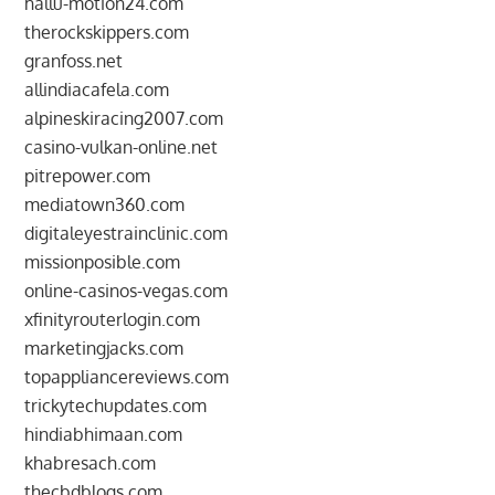
hallu-motion24.com
therockskippers.com
granfoss.net
allindiacafela.com
alpineskiracing2007.com
casino-vulkan-online.net
pitrepower.com
mediatown360.com
digitaleyestrainclinic.com
missionposible.com
online-casinos-vegas.com
xfinityrouterlogin.com
marketingjacks.com
topappliancereviews.com
trickytechupdates.com
hindiabhimaan.com
khabresach.com
thecbdblogs.com