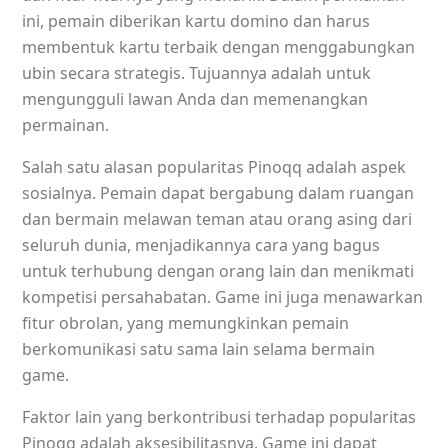
ini, pemain diberikan kartu domino dan harus
membentuk kartu terbaik dengan menggabungkan
ubin secara strategis. Tujuannya adalah untuk
mengungguli lawan Anda dan memenangkan
permainan.
Salah satu alasan popularitas Pinoqq adalah aspek
sosialnya. Pemain dapat bergabung dalam ruangan
dan bermain melawan teman atau orang asing dari
seluruh dunia, menjadikannya cara yang bagus
untuk terhubung dengan orang lain dan menikmati
kompetisi persahabatan. Game ini juga menawarkan
fitur obrolan, yang memungkinkan pemain
berkomunikasi satu sama lain selama bermain
game.
Faktor lain yang berkontribusi terhadap popularitas
Pinoqq adalah aksesibilitasnya. Game ini dapat