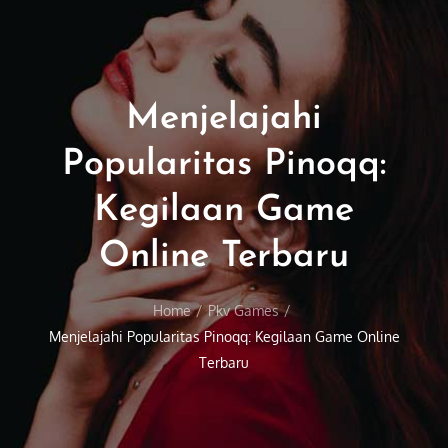
Menjelajahi
Popularitas Pinoqq:
Kegilaan Game
Online Terbaru
Home
Pkv Games
Menjelajahi Popularitas Pinoqq: Kegilaan Game Online
Terbaru