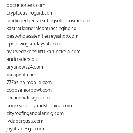
bbcreporters.com
cryptocasinoguid.com
leadingedgemarketingsolutionsmi.com
kastratigeneralcontractinginc.co
bestwholesalenfljerseysshop.com
openlivinglabdays14.com
ayurvedakonsultti-kari-nokela.com
antitraders.biz
aryanews24.com
xscape-it.com
777azino-mobile.com
cobbseniorbowl.com
technowdesign.com
durexsecurityandshipping.com
cityroofingandplannig.com
ivdabergasa.com
juyultadesga.com