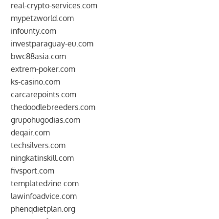
real-crypto-services.com
mypetzworld.com
infounty.com
investparaguay-eu.com
bwc88asia.com
extrem-poker.com
ks-casino.com
carcarepoints.com
thedoodlebreeders.com
grupohugodias.com
deqair.com
techsilvers.com
ningkatinskill.com
fivsport.com
templatedzine.com
lawinfoadvice.com
phenqdietplan.org