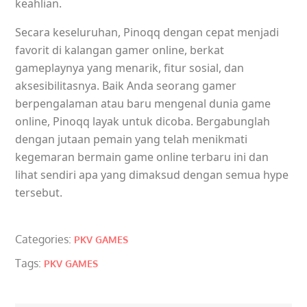
keahlian.
Secara keseluruhan, Pinoqq dengan cepat menjadi
favorit di kalangan gamer online, berkat
gameplaynya yang menarik, fitur sosial, dan
aksesibilitasnya. Baik Anda seorang gamer
berpengalaman atau baru mengenal dunia game
online, Pinoqq layak untuk dicoba. Bergabunglah
dengan jutaan pemain yang telah menikmati
kegemaran bermain game online terbaru ini dan
lihat sendiri apa yang dimaksud dengan semua hype
tersebut.
Categories:
PKV GAMES
Tags:
PKV GAMES