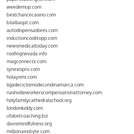
weedemup.com
bestchancecasino.com
bilalliaqat.com
autodispensadores.com
inductioncooktopp.com
newsmedicaltoday.com
roofingnevada.info
magconnectx.com
synexispro.com
holayomi.com
ligadeciclismodecundinamarca.com
nashvilleworkerscompensationattorney.com
holyfamilycathedralschool.org
londonkiddy.com
ufabetcoaching.biz
davismindfulness.org
millionairebyte.com