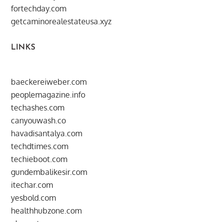
fortechday.com
getcaminorealestateusa.xyz
LINKS
baeckereiweber.com
peoplemagazine.info
techashes.com
canyouwash.co
havadisantalya.com
techdtimes.com
techieboot.com
gundembalikesir.com
itechar.com
yesbold.com
healthhubzone.com