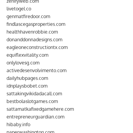
zenifyweb.com
livetogel.co
genmatfiredoor.com
findlascegasproperties.com
healthhavenrobbie.com
donanddonnadesigns.com
eagleoneconstructiontx.com
equiflexvitality.com
onlylovesg.com
activedesenvolvimento.com
dailyhubpages.com
idnplaysbobet.com
sattakingvikidadacall.com
bestbolaslotgames.com
sattamatkafixedgamehere.com
entrepreneurguardian.com
hibaby.info
paperwashington.com