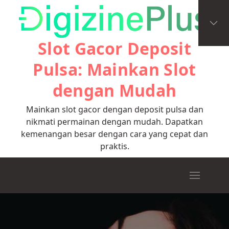
Skip
to
content
Slot Gacor Deposit
Pulsa: Mainkan Slot
dengan Mudah
Mainkan slot gacor dengan deposit pulsa dan
nikmati permainan dengan mudah. Dapatkan
kemenangan besar dengan cara yang cepat dan
praktis.