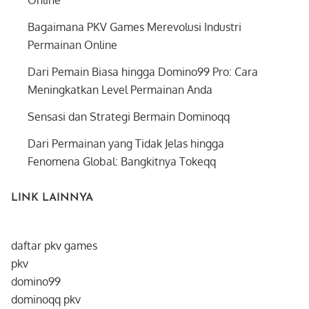
Bagaimana PKV Games Merevolusi Industri
Permainan Online
Dari Pemain Biasa hingga Domino99 Pro: Cara
Meningkatkan Level Permainan Anda
Sensasi dan Strategi Bermain Dominoqq
Dari Permainan yang Tidak Jelas hingga
Fenomena Global: Bangkitnya Tokeqq
LINK LAINNYA
daftar pkv games
pkv
domino99
dominoqq pkv