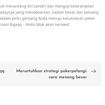
ntuk menantang diri sendiri dan menguji keterampilan
ameplaynya yang mendebarkan, hadiah besar, dan peluang
adalah pintu gerbang Anda menuju kesuksesan poker
sensasi Rajaqq – Anda tidak akan kecewa!
uqq
Meruntuhkan strategi pokerpelangi:
cara menang besar