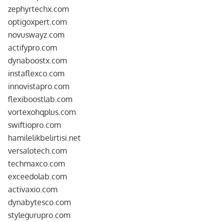
zephyrtechx.com
optigoxpert.com
novuswayz.com
actifypro.com
dynaboostx.com
instaflexco.com
innovistapro.com
flexiboostlab.com
vortexohqplus.com
swiftiopro.com
hamilelikbelirtisi.net
versalotech.com
techmaxco.com
exceedolab.com
activaxio.com
dynabytesco.com
stylegurupro.com