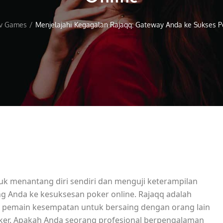
v Games
Menjelajahi Kegagalan Rajaqq: Gateway Anda ke Sukses P
k menantang diri sendiri dan menguji keterampilan
bang Anda ke kesuksesan poker online. Rajaqq adalah
 pemain kesempatan untuk bersaing dengan orang lain
oker. Apakah Anda seorang profesional berpengalaman