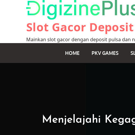
Skip
to
content
Slot Gacor Deposi
Mainkan slot gacor dengan deposit pulsa dan
HOME
PKV GAMES
S
Menjelajahi Kega