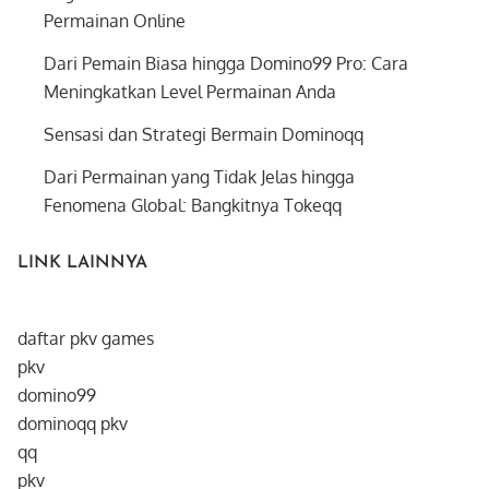
Permainan Online
Dari Pemain Biasa hingga Domino99 Pro: Cara
Meningkatkan Level Permainan Anda
Sensasi dan Strategi Bermain Dominoqq
Dari Permainan yang Tidak Jelas hingga
Fenomena Global: Bangkitnya Tokeqq
LINK LAINNYA
daftar pkv games
pkv
domino99
dominoqq pkv
qq
pkv