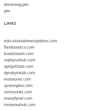
dominoqq pkv
pkv
LINKS
educationalnewsupdates.com
flexiboostco.com
boostioweb.com
zephyrushub.com
optipathlab.com
dynabytelab.com
evolvionet.com
synexisplus.com
vortexonet.com
maxxifynet.com
innovexahub.com