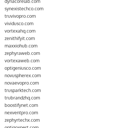
dynacorelab.com
synexistechco.com
truvivopro.com
vividusco.com
vortexahq.com
zenithifyit.com
maxxiohub.com
zephyraweb.com
vortexaweb.com
optigeniusco.com
novuspherex.com
novaevopro.com
trusparktech.com
trubrandzhq.com
boostifynet.com
nexventpro.com
zephyrtechx.com
optigoxpert.com