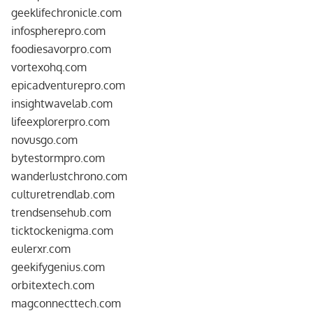
geeklifechronicle.com
infospherepro.com
foodiesavorpro.com
vortexohq.com
epicadventurepro.com
insightwavelab.com
lifeexplorerpro.com
novusgo.com
bytestormpro.com
wanderlustchrono.com
culturetrendlab.com
trendsensehub.com
ticktockenigma.com
eulerxr.com
geekifygenius.com
orbitextech.com
magconnecttech.com