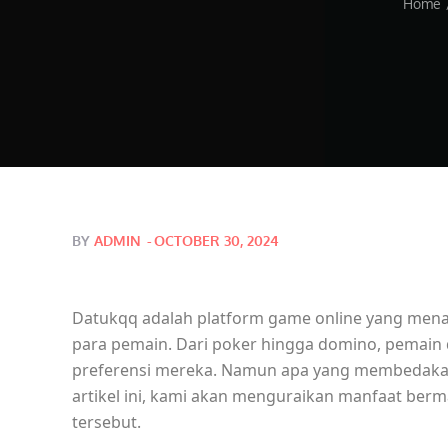
Home
Posted
BY
ADMIN
OCTOBER 30, 2024
on
Datukqq adalah platform game online yang men
para pemain. Dari poker hingga domino, pemain
preferensi mereka. Namun apa yang membedakan 
artikel ini, kami akan menguraikan manfaat ber
tersebut.