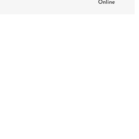
Online