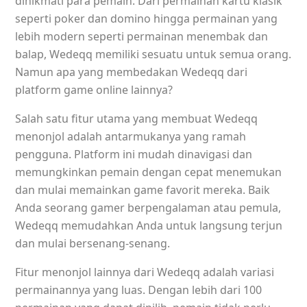
dinikmati para pemain. Dari permainan kartu klasik
seperti poker dan domino hingga permainan yang
lebih modern seperti permainan menembak dan
balap, Wedeqq memiliki sesuatu untuk semua orang.
Namun apa yang membedakan Wedeqq dari
platform game online lainnya?
Salah satu fitur utama yang membuat Wedeqq
menonjol adalah antarmukanya yang ramah
pengguna. Platform ini mudah dinavigasi dan
memungkinkan pemain dengan cepat menemukan
dan mulai memainkan game favorit mereka. Baik
Anda seorang gamer berpengalaman atau pemula,
Wedeqq memudahkan Anda untuk langsung terjun
dan mulai bersenang-senang.
Fitur menonjol lainnya dari Wedeqq adalah variasi
permainannya yang luas. Dengan lebih dari 100