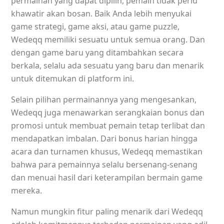
permainan yang dapat dipilih, pemain tidak perlu
khawatir akan bosan. Baik Anda lebih menyukai
game strategi, game aksi, atau game puzzle,
Wedeqq memiliki sesuatu untuk semua orang. Dan
dengan game baru yang ditambahkan secara
berkala, selalu ada sesuatu yang baru dan menarik
untuk ditemukan di platform ini.
Selain pilihan permainannya yang mengesankan,
Wedeqq juga menawarkan serangkaian bonus dan
promosi untuk membuat pemain tetap terlibat dan
mendapatkan imbalan. Dari bonus harian hingga
acara dan turnamen khusus, Wedeqq memastikan
bahwa para pemainnya selalu bersenang-senang
dan menuai hasil dari keterampilan bermain game
mereka.
Namun mungkin fitur paling menarik dari Wedeqq