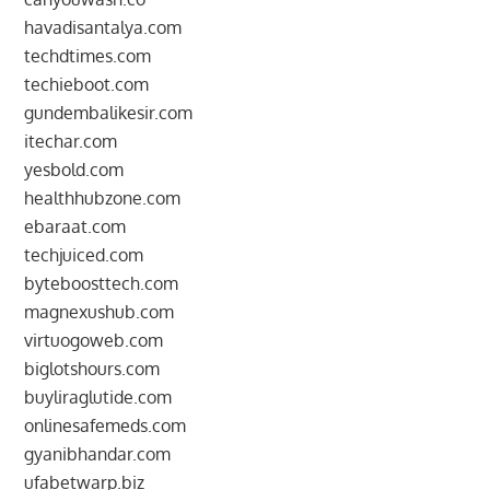
havadisantalya.com
techdtimes.com
techieboot.com
gundembalikesir.com
itechar.com
yesbold.com
healthhubzone.com
ebaraat.com
techjuiced.com
byteboosttech.com
magnexushub.com
virtuogoweb.com
biglotshours.com
buyliraglutide.com
onlinesafemeds.com
gyanibhandar.com
ufabetwarp.biz