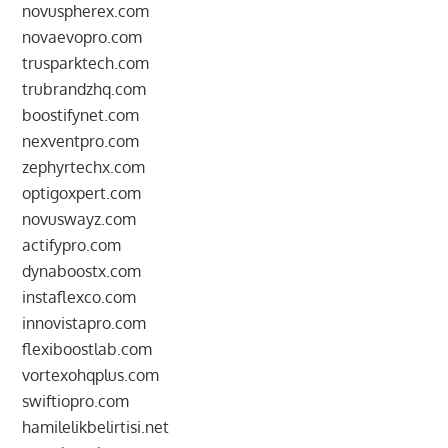
novuspherex.com
novaevopro.com
trusparktech.com
trubrandzhq.com
boostifynet.com
nexventpro.com
zephyrtechx.com
optigoxpert.com
novuswayz.com
actifypro.com
dynaboostx.com
instaflexco.com
innovistapro.com
flexiboostlab.com
vortexohqplus.com
swiftiopro.com
hamilelikbelirtisi.net