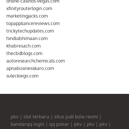
online-casinos-vegas.com
xfinityrouterlogin.com
marketingjacks.com
topappliancereviews.com
trickytechupdates.com
hindiabhimaan.com
khabresach.com
thecbdblogs.com
autoresearchchemicals.com
apnabusinesskaro.com
suleckiego.com
pkv
|
slot terbaru
|
situs judi bola resmi
|
bandarqq login
|
qq poker
|
pkv
|
pkv
|
pkv
|