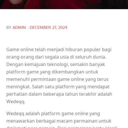
Posted
BY
ADMIN
DECEMBER 27, 2024
on
Game online telah menjadi hiburan populer bagi
orang-orang dari segala usia di seluruh dunia.
Dengan kemajuan teknologi, semakin banyak
platform game yang dikembangkan untuk
memenuhi permintaan game online yang terus
meningkat. Salah satu platform yang mendapat
perhatian dalam beberapa tahun terakhir adalah
Wedeqq.
Wedeqq adalah platform game online yang
menawarkan berbagai macam permainan untuk