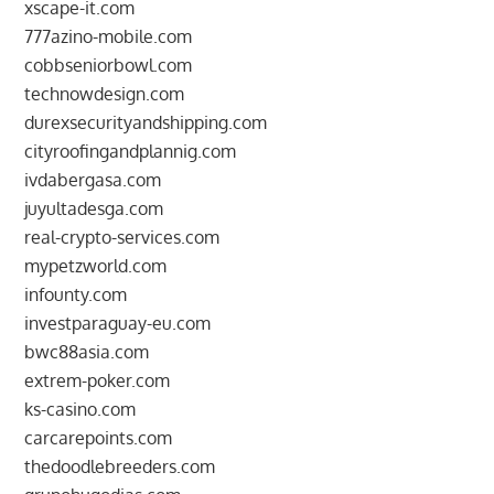
xscape-it.com
777azino-mobile.com
cobbseniorbowl.com
technowdesign.com
durexsecurityandshipping.com
cityroofingandplannig.com
ivdabergasa.com
juyultadesga.com
real-crypto-services.com
mypetzworld.com
infounty.com
investparaguay-eu.com
bwc88asia.com
extrem-poker.com
ks-casino.com
carcarepoints.com
thedoodlebreeders.com