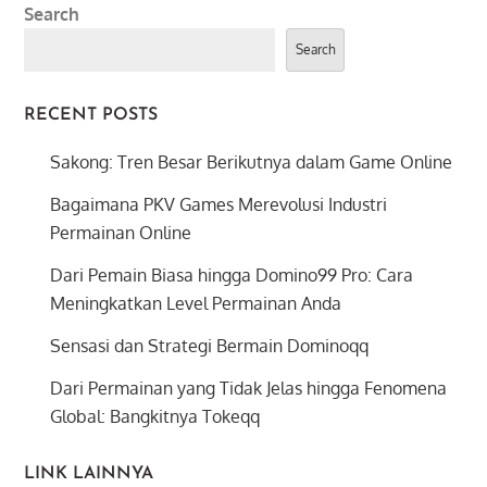
Search
Search
RECENT POSTS
Sakong: Tren Besar Berikutnya dalam Game Online
Bagaimana PKV Games Merevolusi Industri
Permainan Online
Dari Pemain Biasa hingga Domino99 Pro: Cara
Meningkatkan Level Permainan Anda
Sensasi dan Strategi Bermain Dominoqq
Dari Permainan yang Tidak Jelas hingga Fenomena
Global: Bangkitnya Tokeqq
LINK LAINNYA