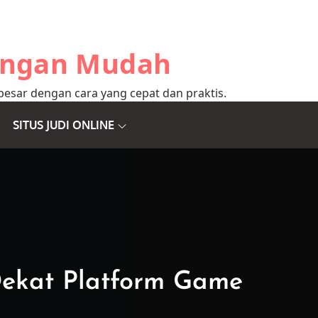
dengan Mudah
sar dengan cara yang cepat dan praktis.
SITUS JUDI ONLINE
Dekat Platform Game