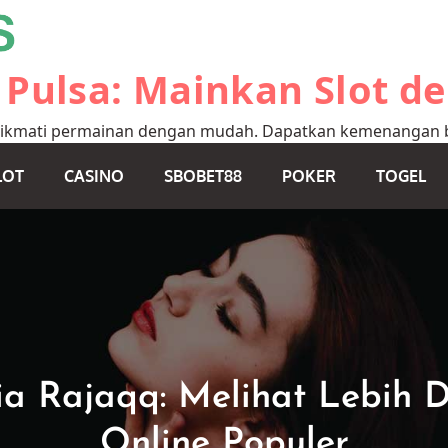
t Pulsa: Mainkan Slot 
 nikmati permainan dengan mudah. Dapatkan kemenangan be
LOT
CASINO
SBOBET88
POKER
TOGEL
 Rajaqq: Melihat Lebih 
Online Populer