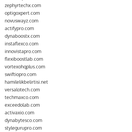
zephyrtechx.com
optigoxpert.com
novuswayz.com
actifypro.com
dynaboostx.com
instaflexco.com
innovistapro.com
flexiboostlab.com
vortexohqplus.com
swiftiopro.com
hamilelikbelirtisi.net
versalotech.com
techmaxco.com
exceedolab.com
activaxio.com
dynabytesco.com
stylegurupro.com