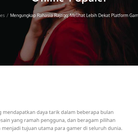
mes
Mengungkap Rahasia Rajaqq: Melihat Lebih Dekat Platform Gam
ng mendapatkan daya tarik dalam beberapa bulan
esain yang ramah pengguna, dan beragam pilihan
 menjadi tujuan utama para gamer di seluruh dunia.