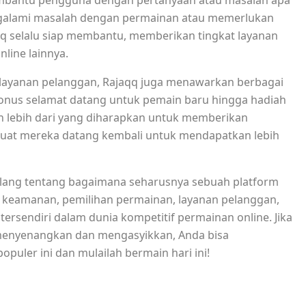
ngalami masalah dengan permainan atau memerlukan
q selalu siap membantu, memberikan tingkat layanan
nline lainnya.
n layanan pelanggan, Rajaqq juga menawarkan berbagai
onus selamat datang untuk pemain baru hingga hadiah
n lebih dari yang diharapkan untuk memberikan
at mereka datang kembali untuk mendapatkan lebih
rlang tentang bagaimana seharusnya sebuah platform
 keamanan, pemilihan permainan, layanan pelanggan,
tersendiri dalam dunia kompetitif permainan online. Jika
enyenangkan dan mengasyikkan, Anda bisa
puler ini dan mulailah bermain hari ini!