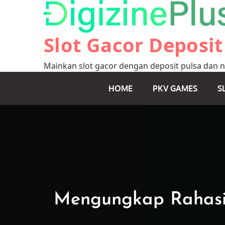
Skip
to
content
Slot Gacor Deposi
Mainkan slot gacor dengan deposit pulsa dan
HOME
PKV GAMES
S
Mengungkap Rahasia