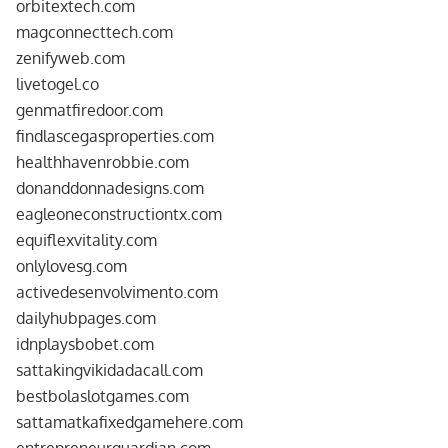
orbitextech.com
magconnecttech.com
zenifyweb.com
livetogel.co
genmatfiredoor.com
findlascegasproperties.com
healthhavenrobbie.com
donanddonnadesigns.com
eagleoneconstructiontx.com
equiflexvitality.com
onlylovesg.com
activedesenvolvimento.com
dailyhubpages.com
idnplaysbobet.com
sattakingvikidadacall.com
bestbolaslotgames.com
sattamatkafixedgamehere.com
entrepreneurguardian.com