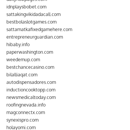
idnplaysbobet.com
sattakingvikidadacall.com
bestbolaslotgames.com
sattamatkafixedgamehere.com
entrepreneurguardian.com
hibaby.info
paperwashington.com
weedemup.com
bestchancecasino.com
bilalliaqat.com
autodispensadores.com
inductioncooktopp.com
newsmedicaltoday.com
roofingnevada.info
magconnectx.com
synexispro.com
holayomi.com