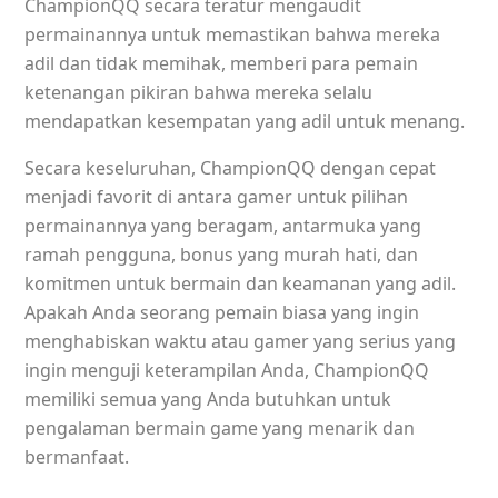
ChampionQQ secara teratur mengaudit
permainannya untuk memastikan bahwa mereka
adil dan tidak memihak, memberi para pemain
ketenangan pikiran bahwa mereka selalu
mendapatkan kesempatan yang adil untuk menang.
Secara keseluruhan, ChampionQQ dengan cepat
menjadi favorit di antara gamer untuk pilihan
permainannya yang beragam, antarmuka yang
ramah pengguna, bonus yang murah hati, dan
komitmen untuk bermain dan keamanan yang adil.
Apakah Anda seorang pemain biasa yang ingin
menghabiskan waktu atau gamer yang serius yang
ingin menguji keterampilan Anda, ChampionQQ
memiliki semua yang Anda butuhkan untuk
pengalaman bermain game yang menarik dan
bermanfaat.