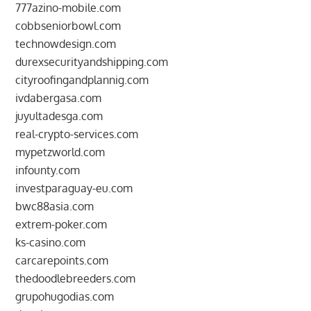
777azino-mobile.com
cobbseniorbowl.com
technowdesign.com
durexsecurityandshipping.com
cityroofingandplannig.com
ivdabergasa.com
juyultadesga.com
real-crypto-services.com
mypetzworld.com
infounty.com
investparaguay-eu.com
bwc88asia.com
extrem-poker.com
ks-casino.com
carcarepoints.com
thedoodlebreeders.com
grupohugodias.com