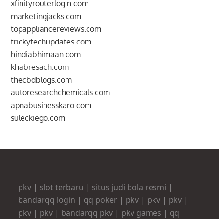
xfinityrouterlogin.com
marketingjacks.com
topappliancereviews.com
trickytechupdates.com
hindiabhimaan.com
khabresach.com
thecbdblogs.com
autoresearchchemicals.com
apnabusinesskaro.com
suleckiego.com
pkv
|
slot terbaru
|
situs judi bola resmi
|
bandarqq login
|
qq poker
|
pkv
|
pkv
|
pkv
|
pkv
|
pkv
|
bandarqq pkv
|
pkv games
|
qq