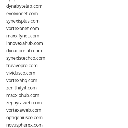
dynabytelab.com
evolvionet.com
synexisplus.com
vortexonet.com
maxxifynet.com
innovexahub.com
dynacorelab.com
synexistechco.com
truvivopro.com
vividusco.com
vortexahq.com
zenithifyit.com
maxxiohub.com
zephyraweb.com
vortexaweb.com
optigeniusco.com
novuspherex.com