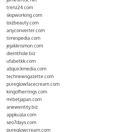
trenz24.com
skipworking.com
loizbeauty.com
anyconverter.com
timespedia.com
jejakkrismon.com
diemthole.biz
ufabetkk.com
allquickmedia.com
technewsgazette.com
pureglowfacecream.com
kingofherrings.com
mrbetjapan.com
anewentity.biz
appkuala.com
seo7days.com
pureglowcream.com