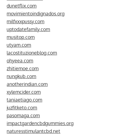
dunetflix.com
movimientoindignados.org
milfxxxpussy.com
uptodatefamily.com
musitop.com
utyam.com
lacostituzioneblog.com
ohyeea.com
zhitiemoe.com
nungkub.com
anotherindian.com
xylemcider.com
taniaetiago.com
juzfitketo.com
pasomaga.com
impactgardencbdgummies.org
naturesstimulantcbd.net