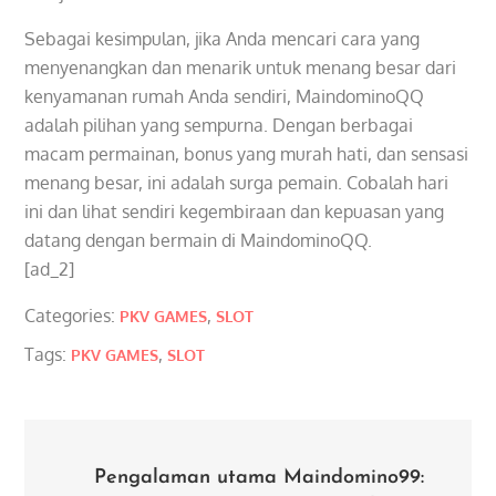
Sebagai kesimpulan, jika Anda mencari cara yang
menyenangkan dan menarik untuk menang besar dari
kenyamanan rumah Anda sendiri, MaindominoQQ
adalah pilihan yang sempurna. Dengan berbagai
macam permainan, bonus yang murah hati, dan sensasi
menang besar, ini adalah surga pemain. Cobalah hari
ini dan lihat sendiri kegembiraan dan kepuasan yang
datang dengan bermain di MaindominoQQ.
[ad_2]
Categories:
,
PKV GAMES
SLOT
Tags:
,
PKV GAMES
SLOT
Post
Pengalaman utama Maindomino99: