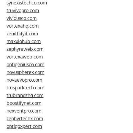
synexistechco.com
truvivopro.com
vividusco.com
vortexahq.com
zenithifyit.com
maxxiohub.com
zephyraweb.com
vortexaweb.com
optigeniusco.com
novuspherex.com
novaevopro.com
trusparktech.com
trubrandzhq.com
boostifynet.com
nexventpro.com
zephyrtechx.com
optigoxpert.com