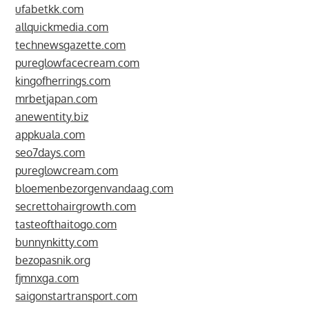
ufabetkk.com
allquickmedia.com
technewsgazette.com
pureglowfacecream.com
kingofherrings.com
mrbetjapan.com
anewentity.biz
appkuala.com
seo7days.com
pureglowcream.com
bloemenbezorgenvandaag.com
secrettohairgrowth.com
tasteofthaitogo.com
bunnynkitty.com
bezopasnik.org
fjmnxga.com
saigonstartransport.com