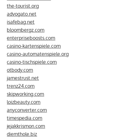
the-tourist.org
advogato.net
isafebag.net
bloombergz.com
enterpriseboosts.com
casino-kartenspiele.com
casino-automatenspiele.org
casino-tischspiele.com
otbody.com
jamestrust.net
trenz24.com
skipworking.com
loizbeauty.com
anyconverter.com
timespedia.com
jejakkrismon.com
diemthole.biz