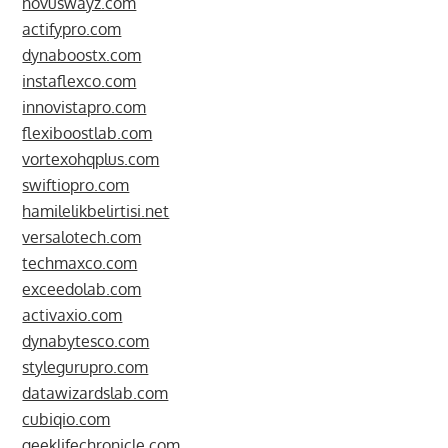
novuswayz.com
actifypro.com
dynaboostx.com
instaflexco.com
innovistapro.com
flexiboostlab.com
vortexohqplus.com
swiftiopro.com
hamilelikbelirtisi.net
versalotech.com
techmaxco.com
exceedolab.com
activaxio.com
dynabytesco.com
stylegurupro.com
datawizardslab.com
cubiqio.com
geeklifechronicle.com