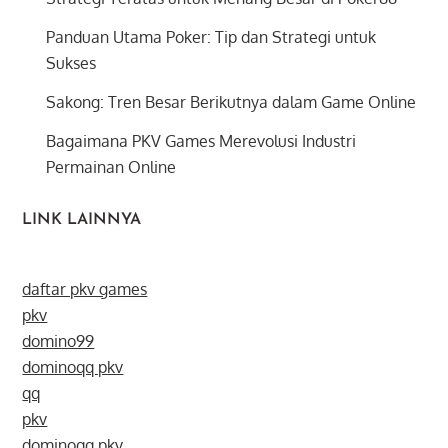
Panduan Utama Poker: Tip dan Strategi untuk
Sukses
Sakong: Tren Besar Berikutnya dalam Game Online
Bagaimana PKV Games Merevolusi Industri
Permainan Online
LINK LAINNYA
daftar pkv games
pkv
domino99
dominoqq pkv
qq
pkv
dominoqq pkv