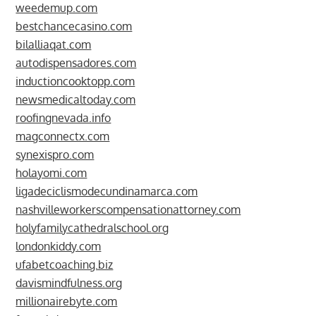
weedemup.com
bestchancecasino.com
bilalliaqat.com
autodispensadores.com
inductioncooktopp.com
newsmedicaltoday.com
roofingnevada.info
magconnectx.com
synexispro.com
holayomi.com
ligadeciclismodecundinamarca.com
nashvilleworkerscompensationattorney.com
holyfamilycathedralschool.org
londonkiddy.com
ufabetcoaching.biz
davismindfulness.org
millionairebyte.com