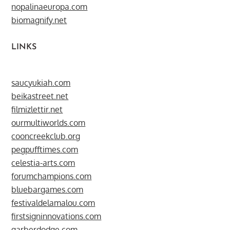
nopalinaeuropa.com
biomagnify.net
LINKS
saucyukiah.com
beikastreet.net
filmizlettir.net
ourmultiworlds.com
cooncreekclub.org
pegpufftimes.com
celestia-arts.com
forumchampions.com
bluebargames.com
festivaldelamalou.com
firstsigninnovations.com
garberdodge.com