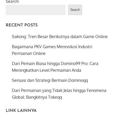
Search
Search
RECENT POSTS
Sakong: Tren Besar Berikutnya dalam Game Online
Bagaimana PKV Games Merevolusi Industri
Permainan Online
Dari Pemain Biasa hingga Domino99 Pro: Cara
Meningkatkan Level Permainan Anda
Sensasi dan Strategi Bermain Dominoqq
Dari Permainan yang Tidak Jelas hingga Fenomena
Global: Bangkitnya Tokeqq
LINK LAINNYA