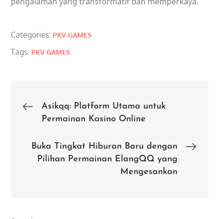
pengalaman yang transformatif dan memperkaya.
Categories:
PKV GAMES
Tags:
PKV GAMES
Post
Asikqq: Platform Utama untuk
Permainan Kasino Online
navigation
Buka Tingkat Hiburan Baru dengan
Pilihan Permainan ElangQQ yang
Mengesankan