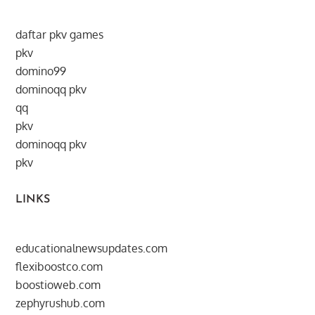
daftar pkv games
pkv
domino99
dominoqq pkv
qq
pkv
dominoqq pkv
pkv
LINKS
educationalnewsupdates.com
flexiboostco.com
boostioweb.com
zephyrushub.com