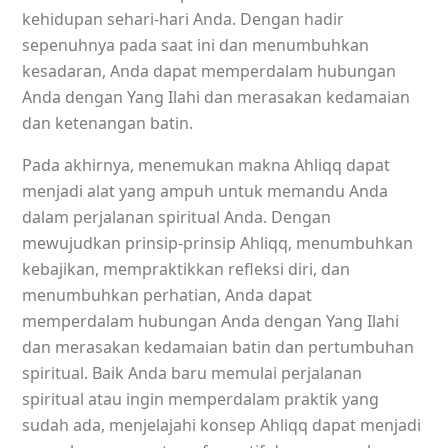
kehidupan sehari-hari Anda. Dengan hadir
sepenuhnya pada saat ini dan menumbuhkan
kesadaran, Anda dapat memperdalam hubungan
Anda dengan Yang Ilahi dan merasakan kedamaian
dan ketenangan batin.
Pada akhirnya, menemukan makna Ahliqq dapat
menjadi alat yang ampuh untuk memandu Anda
dalam perjalanan spiritual Anda. Dengan
mewujudkan prinsip-prinsip Ahliqq, menumbuhkan
kebajikan, mempraktikkan refleksi diri, dan
menumbuhkan perhatian, Anda dapat
memperdalam hubungan Anda dengan Yang Ilahi
dan merasakan kedamaian batin dan pertumbuhan
spiritual. Baik Anda baru memulai perjalanan
spiritual atau ingin memperdalam praktik yang
sudah ada, menjelajahi konsep Ahliqq dapat menjadi