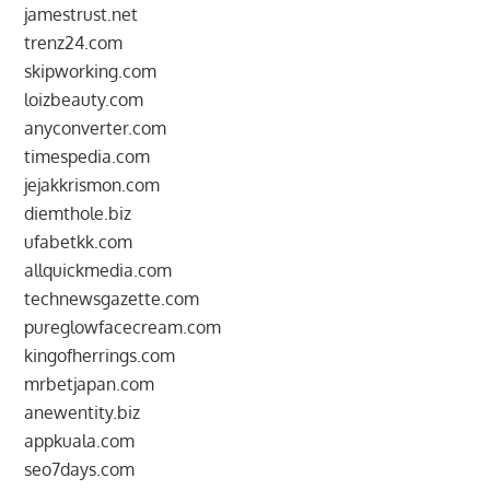
jamestrust.net
trenz24.com
skipworking.com
loizbeauty.com
anyconverter.com
timespedia.com
jejakkrismon.com
diemthole.biz
ufabetkk.com
allquickmedia.com
technewsgazette.com
pureglowfacecream.com
kingofherrings.com
mrbetjapan.com
anewentity.biz
appkuala.com
seo7days.com