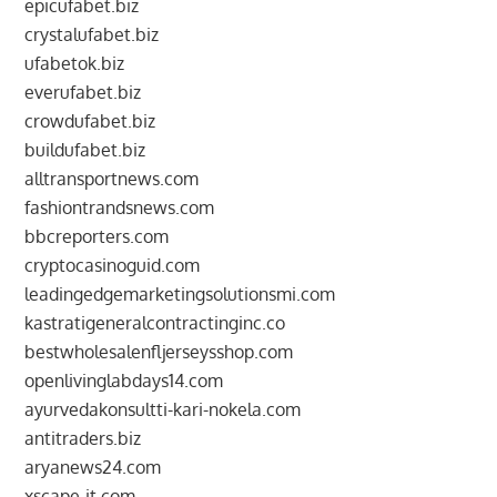
epicufabet.biz
crystalufabet.biz
ufabetok.biz
everufabet.biz
crowdufabet.biz
buildufabet.biz
alltransportnews.com
fashiontrandsnews.com
bbcreporters.com
cryptocasinoguid.com
leadingedgemarketingsolutionsmi.com
kastratigeneralcontractinginc.co
bestwholesalenfljerseysshop.com
openlivinglabdays14.com
ayurvedakonsultti-kari-nokela.com
antitraders.biz
aryanews24.com
xscape-it.com