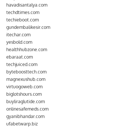
havadisantalya.com
techdtimes.com
techieboot.com
gundembalikesir.com
itechar.com
yesbold.com
healthhubzone.com
ebaraat.com
techjuiced.com
byteboosttech.com
magnexushub.com
virtuogoweb.com
biglotshours.com
buyliraglutide.com
onlinesafemeds.com
gyanibhandar.com
ufabetwarp.biz