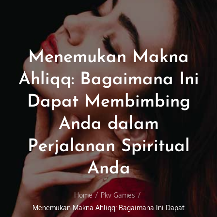
Menemukan Makna
Ahliqq: Bagaimana Ini
Dapat Membimbing
Anda dalam
Perjalanan Spiritual
Anda
Home
Pkv Games
Menemukan Makna Ahliqq: Bagaimana Ini Dapat