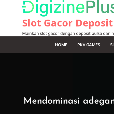
Skip
to
content
Slot Gacor Deposi
Mainkan slot gacor dengan deposit pulsa dan
HOME
PKV GAMES
S
Mendominasi adegan