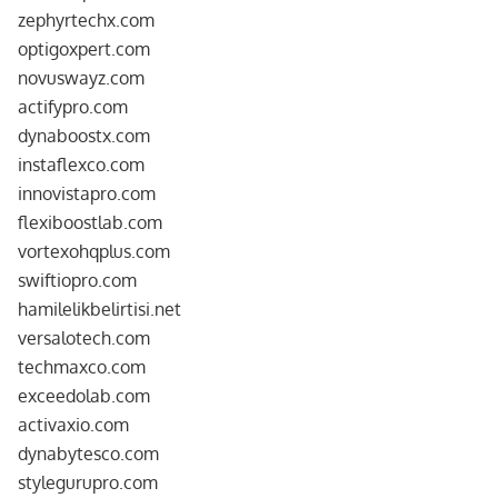
zephyrtechx.com
optigoxpert.com
novuswayz.com
actifypro.com
dynaboostx.com
instaflexco.com
innovistapro.com
flexiboostlab.com
vortexohqplus.com
swiftiopro.com
hamilelikbelirtisi.net
versalotech.com
techmaxco.com
exceedolab.com
activaxio.com
dynabytesco.com
stylegurupro.com