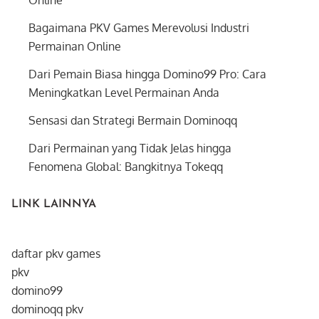
Bagaimana PKV Games Merevolusi Industri
Permainan Online
Dari Pemain Biasa hingga Domino99 Pro: Cara
Meningkatkan Level Permainan Anda
Sensasi dan Strategi Bermain Dominoqq
Dari Permainan yang Tidak Jelas hingga
Fenomena Global: Bangkitnya Tokeqq
LINK LAINNYA
daftar pkv games
pkv
domino99
dominoqq pkv