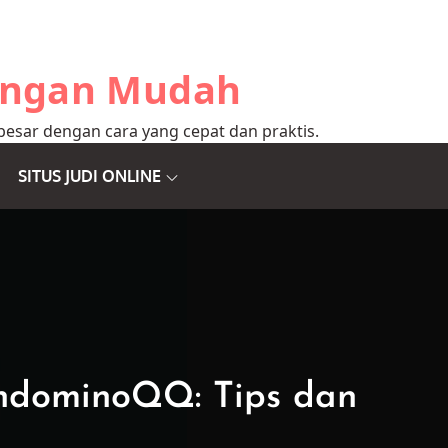
dengan Mudah
sar dengan cara yang cepat dan praktis.
SITUS JUDI ONLINE
ndominoQQ: Tips dan