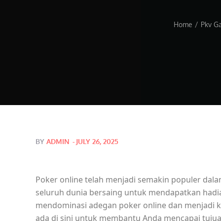
Home
Pkv G
Posted
BY
ADMIN
JULY 26, 2025
on
Poker online telah menjadi semakin populer dala
seluruh dunia bersaing untuk mendapatkan hadia
mendominasi adegan poker online dan menjadi 
ada di sini untuk membantu Anda mencapai tujuan