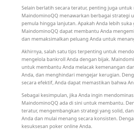
Selain berlatih secara teratur, penting juga untuk
MaindominoQQ menawarkan berbagai strategi unt
pemula hingga lanjutan. Apakah Anda lebih suka g
MaindominoQQ dapat membantu Anda mengemban
dan memaksimalkan peluang Anda untuk menan
Akhirnya, salah satu tips terpenting untuk mendo
mengelola bankroll Anda dengan bijak. Maindo
untuk membantu Anda melacak kemenangan dan 
Anda, dan menghindari mengejar kerugian. Deng
secara efektif, Anda dapat memastikan bahwa And
Sebagai kesimpulan, jika Anda ingin mendominas
MaindominoQQ ada di sini untuk membantu. Denga
teratur, mengembangkan strategi yang solid, dan
Anda dan mulai menang secara konsisten. Dengan
kesuksesan poker online Anda.