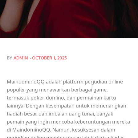
Posted
BY
ADMIN
OCTOBER 1, 2025
on
MaindominoQQ adalah platform perjudian online
populer yang menawarkan berbagai game,
termasuk poker, domino, dan permainan kartu
lainnya. Dengan kesempatan untuk memenangkan
hadiah besar dan imbalan uang tunai, banyak
pemain yang ingin mencoba keberuntungan mereka
di MaindominoQQ. Namun, kesuksesan dalam
perjudian online membutuhkan lebih dari sekadar