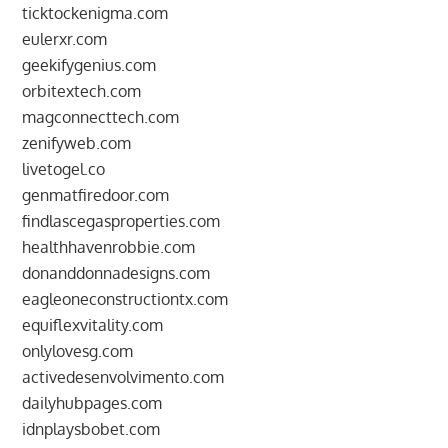
ticktockenigma.com
eulerxr.com
geekifygenius.com
orbitextech.com
magconnecttech.com
zenifyweb.com
livetogel.co
genmatfiredoor.com
findlascegasproperties.com
healthhavenrobbie.com
donanddonnadesigns.com
eagleoneconstructiontx.com
equiflexvitality.com
onlylovesg.com
activedesenvolvimento.com
dailyhubpages.com
idnplaysbobet.com