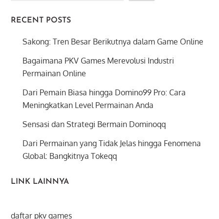
RECENT POSTS
Sakong: Tren Besar Berikutnya dalam Game Online
Bagaimana PKV Games Merevolusi Industri
Permainan Online
Dari Pemain Biasa hingga Domino99 Pro: Cara
Meningkatkan Level Permainan Anda
Sensasi dan Strategi Bermain Dominoqq
Dari Permainan yang Tidak Jelas hingga Fenomena
Global: Bangkitnya Tokeqq
LINK LAINNYA
daftar pkv games