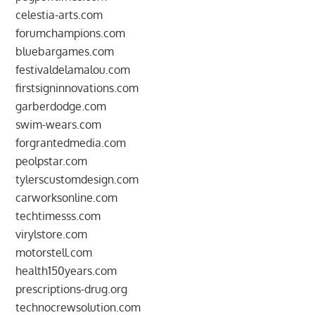
celestia-arts.com
forumchampions.com
bluebargames.com
festivaldelamalou.com
firstsigninnovations.com
garberdodge.com
swim-wears.com
forgrantedmedia.com
peolpstar.com
tylerscustomdesign.com
carworksonline.com
techtimesss.com
virylstore.com
motorstell.com
health150years.com
prescriptions-drug.org
technocrewsolution.com