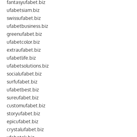
fantasyufabet.biz
ufabetsiam.biz
swissufabet.biz
ufabetbusiness.biz
greenufabet.biz
ufabetcolor.biz
extraufabet.biz
ufabetlife.biz
ufabetsolutions.biz
socialufabet.biz
surfufabet.biz
ufabetbest.biz
sureufabet.biz
customufabet.biz
storyufabet.biz
epicufabet.biz
crystalufabet.biz