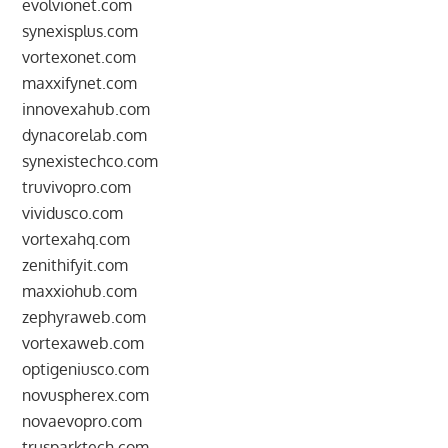
evolvionet.com
synexisplus.com
vortexonet.com
maxxifynet.com
innovexahub.com
dynacorelab.com
synexistechco.com
truvivopro.com
vividusco.com
vortexahq.com
zenithifyit.com
maxxiohub.com
zephyraweb.com
vortexaweb.com
optigeniusco.com
novuspherex.com
novaevopro.com
trusparktech.com