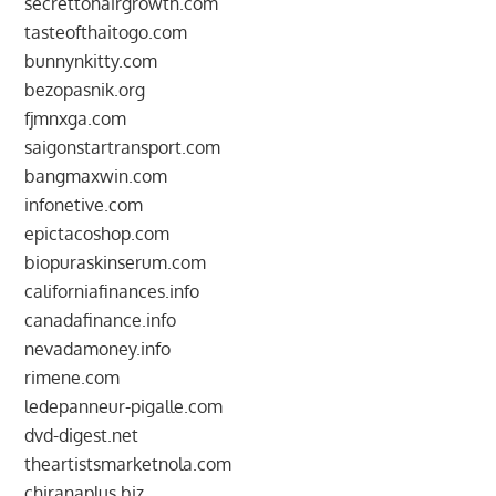
secrettohairgrowth.com
tasteofthaitogo.com
bunnynkitty.com
bezopasnik.org
fjmnxga.com
saigonstartransport.com
bangmaxwin.com
infonetive.com
epictacoshop.com
biopuraskinserum.com
californiafinances.info
canadafinance.info
nevadamoney.info
rimene.com
ledepanneur-pigalle.com
dvd-digest.net
theartistsmarketnola.com
chiranaplus.biz