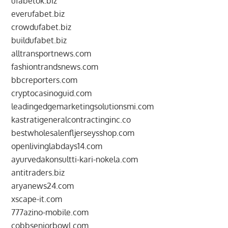
ufabetok.biz
everufabet.biz
crowdufabet.biz
buildufabet.biz
alltransportnews.com
fashiontrandsnews.com
bbcreporters.com
cryptocasinoguid.com
leadingedgemarketingsolutionsmi.com
kastratigeneralcontractinginc.co
bestwholesalenfljerseysshop.com
openlivinglabdays14.com
ayurvedakonsultti-kari-nokela.com
antitraders.biz
aryanews24.com
xscape-it.com
777azino-mobile.com
cobbseniorbowl.com