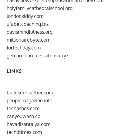
nashvilleworkerscompensationattorney.com
holyfamilycathedralschool.org
londonkiddy.com
ufabetcoaching.biz
davismindfulness.org
millionairebyte.com
fortechday.com
getcaminorealestateusa.xyz
LINKS
baeckereiweber.com
peoplemagazine.info
techashes.com
canyouwash.co
havadisantalya.com
techdtimes.com