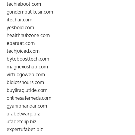
techieboot.com
gundembalikesir.com
itechar.com
yesbold.com
healthhubzone.com
ebaraat.com
techjuiced.com
byteboosttech.com
magnexushub.com
virtuogoweb.com
biglotshours.com
buyliraglutide.com
onlinesafemeds.com
gyanibhandar.com
ufabetwarp.biz
ufabetclip.biz
expertufabet.biz