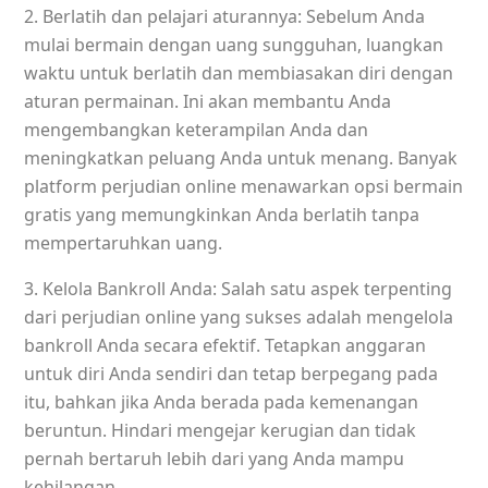
2. Berlatih dan pelajari aturannya: Sebelum Anda
mulai bermain dengan uang sungguhan, luangkan
waktu untuk berlatih dan membiasakan diri dengan
aturan permainan. Ini akan membantu Anda
mengembangkan keterampilan Anda dan
meningkatkan peluang Anda untuk menang. Banyak
platform perjudian online menawarkan opsi bermain
gratis yang memungkinkan Anda berlatih tanpa
mempertaruhkan uang.
3. Kelola Bankroll Anda: Salah satu aspek terpenting
dari perjudian online yang sukses adalah mengelola
bankroll Anda secara efektif. Tetapkan anggaran
untuk diri Anda sendiri dan tetap berpegang pada
itu, bahkan jika Anda berada pada kemenangan
beruntun. Hindari mengejar kerugian dan tidak
pernah bertaruh lebih dari yang Anda mampu
kehilangan.