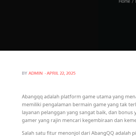
Home
Posted
BY
ADMIN
APRIL 22, 2025
on
Abangqq adalah platform game utama yang men
memiliki pengalaman bermain game yang tak ter
layanan pelanggan yang sangat baik, dan bonus 
gamer yang rajin mencari kegembiraan dan kem
Salah satu fitur menonjol dari AbangQQ adalah 