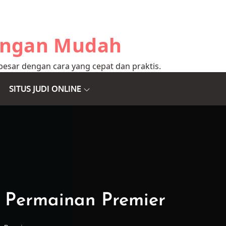
dengan Mudah
sar dengan cara yang cepat dan praktis.
SITUS JUDI ONLINE
 Permainan Premier