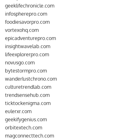
geeklifechronicle.com
infospherepro.com
foodiesavorpro.com
vortexohq.com
epicadventurepro.com
insightwavelab.com
lifeexplorerpro.com
novusgo.com
bytestormpro.com
wanderlustchrono.com
culturetrendlab.com
trendsensehub.com
ticktockenigma.com
eulerxr.com
geekifygenius.com
orbitextech.com
magconnecttech.com