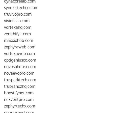
dynacorelab.com
synexistechco.com
truvivopro.com
vividusco.com
vortexahq.com
zenithifyit.com
maxxiohub.com
zephyraweb.com
vortexaweb.com
optigeniusco.com
novuspherex.com
novaevopro.com
trusparktech.com
trubrandzhq.com
boostifynet.com
nexventpro.com
zephyrtechx.com
optigoxpert.com