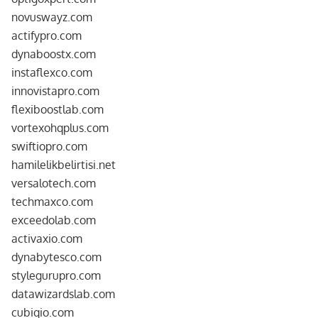
novuswayz.com
actifypro.com
dynaboostx.com
instaflexco.com
innovistapro.com
flexiboostlab.com
vortexohqplus.com
swiftiopro.com
hamilelikbelirtisi.net
versalotech.com
techmaxco.com
exceedolab.com
activaxio.com
dynabytesco.com
stylegurupro.com
datawizardslab.com
cubiqio.com