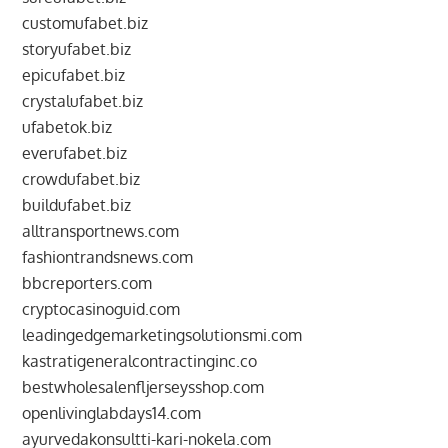
customufabet.biz
storyufabet.biz
epicufabet.biz
crystalufabet.biz
ufabetok.biz
everufabet.biz
crowdufabet.biz
buildufabet.biz
alltransportnews.com
fashiontrandsnews.com
bbcreporters.com
cryptocasinoguid.com
leadingedgemarketingsolutionsmi.com
kastratigeneralcontractinginc.co
bestwholesalenfljerseysshop.com
openlivinglabdays14.com
ayurvedakonsultti-kari-nokela.com