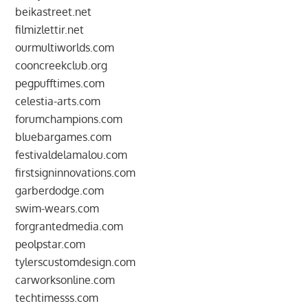
beikastreet.net
filmizlettir.net
ourmultiworlds.com
cooncreekclub.org
pegpufftimes.com
celestia-arts.com
forumchampions.com
bluebargames.com
festivaldelamalou.com
firstsigninnovations.com
garberdodge.com
swim-wears.com
forgrantedmedia.com
peolpstar.com
tylerscustomdesign.com
carworksonline.com
techtimesss.com