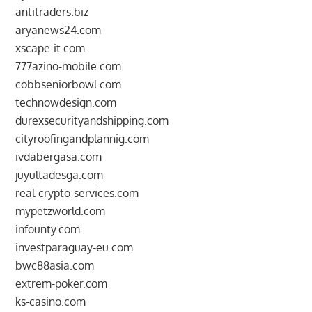
antitraders.biz
aryanews24.com
xscape-it.com
777azino-mobile.com
cobbseniorbowl.com
technowdesign.com
durexsecurityandshipping.com
cityroofingandplannig.com
ivdabergasa.com
juyultadesga.com
real-crypto-services.com
mypetzworld.com
infounty.com
investparaguay-eu.com
bwc88asia.com
extrem-poker.com
ks-casino.com