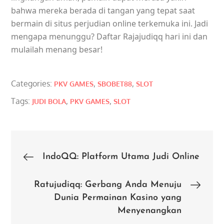
bahwa mereka berada di tangan yang tepat saat
bermain di situs perjudian online terkemuka ini. Jadi
mengapa menunggu? Daftar Rajajudiqq hari ini dan
mulailah menang besar!
Categories:
,
,
PKV GAMES
SBOBET88
SLOT
Tags:
,
,
JUDI BOLA
PKV GAMES
SLOT
Post
IndoQQ: Platform Utama Judi Online
navigation
Ratujudiqq: Gerbang Anda Menuju
Dunia Permainan Kasino yang
Menyenangkan