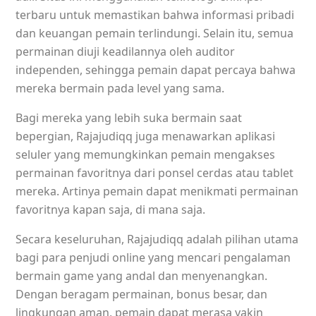
terbaru untuk memastikan bahwa informasi pribadi
dan keuangan pemain terlindungi. Selain itu, semua
permainan diuji keadilannya oleh auditor
independen, sehingga pemain dapat percaya bahwa
mereka bermain pada level yang sama.
Bagi mereka yang lebih suka bermain saat
bepergian, Rajajudiqq juga menawarkan aplikasi
seluler yang memungkinkan pemain mengakses
permainan favoritnya dari ponsel cerdas atau tablet
mereka. Artinya pemain dapat menikmati permainan
favoritnya kapan saja, di mana saja.
Secara keseluruhan, Rajajudiqq adalah pilihan utama
bagi para penjudi online yang mencari pengalaman
bermain game yang andal dan menyenangkan.
Dengan beragam permainan, bonus besar, dan
lingkungan aman, pemain dapat merasa yakin