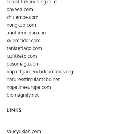
lacostituzioneblog.com
ohyeea.com
zhitiemoe.com
nungkub.com
anotherindian.com
xylemcider.com
taniaetiago.com
juzfitketo.com
pasomaga.com
impactgardencbdgummies.org
naturesstimulantcbd.net
nopalinaeuropa.com
biomagnify.net
LINKS
saucyukiah.com