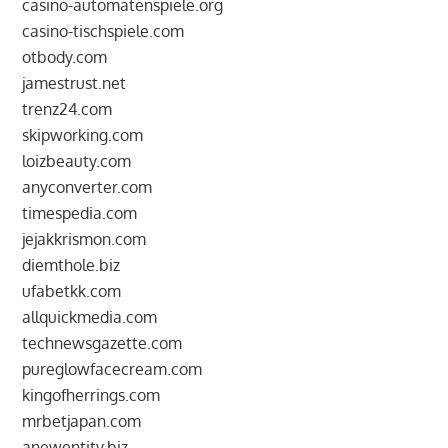
casino-automatenspiele.org
casino-tischspiele.com
otbody.com
jamestrust.net
trenz24.com
skipworking.com
loizbeauty.com
anyconverter.com
timespedia.com
jejakkrismon.com
diemthole.biz
ufabetkk.com
allquickmedia.com
technewsgazette.com
pureglowfacecream.com
kingofherrings.com
mrbetjapan.com
anewentity.biz