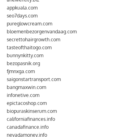
appkuala.com
seo7days.com
pureglowcream.com
bloemenbezorgenvandaag.com
secrettohairgrowth.com
tasteofthaitogo.com
bunnynkitty.com
bezopasnik.org
fjmnxga.com
saigonstartransport.com
bangmaxwin.com
infonetive.com
epictacoshop.com
biopuraskinserum.com
californiafinances.info
canadafinance.info
nevadamoney.info