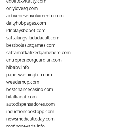
equiflexvitality.com
onlylovesg.com
activedesenvolvimento.com
dailyhubpages.com
idnplaysbobet.com
sattakingvikidadacall.com
bestbolaslotgames.com
sattamatkafixedgamehere.com
entrepreneurguardian.com
hibaby.info
paperwashington.com
weedemup.com
bestchancecasino.com
bilalliaqat.com
autodispensadores.com
inductioncooktopp.com
newsmedicaltoday.com
roofingnevada.info