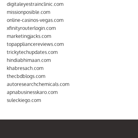
digitaleyestrainclinic.com
missionposible.com
online-casinos-vegas.com
xfinityrouterlogin.com
marketingjacks.com
topappliancereviews.com
trickytechupdates.com
hindiabhimaan.com
khabresach.com
thecbdblogs.com
autoresearchchemicals.com
apnabusinesskaro.com
suleckiego.com