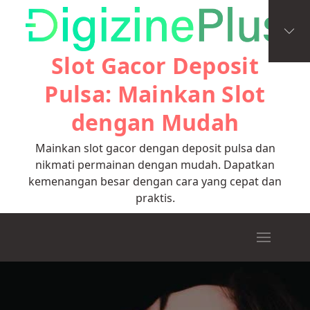
Skip
to
content
Slot Gacor Deposit
Pulsa: Mainkan Slot
dengan Mudah
Mainkan slot gacor dengan deposit pulsa dan
nikmati permainan dengan mudah. Dapatkan
kemenangan besar dengan cara yang cepat dan
praktis.