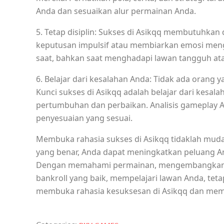
Anda dan sesuaikan alur permainan Anda.
5. Tetap disiplin: Sukses di Asikqq membutuhkan 
keputusan impulsif atau membiarkan emosi menguas
saat, bahkan saat menghadapi lawan tangguh at
6. Belajar dari kesalahan Anda: Tidak ada oran
Kunci sukses di Asikqq adalah belajar dari kes
pertumbuhan dan perbaikan. Analisis gameplay And
penyesuaian yang sesuai.
Membuka rahasia sukses di Asikqq tidaklah mudah
yang benar, Anda dapat meningkatkan peluang A
Dengan memahami permainan, mengembangkan 
bankroll yang baik, mempelajari lawan Anda, tetap
membuka rahasia kesuksesan di Asikqq dan memb