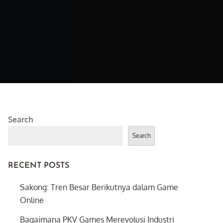
Search
Search
RECENT POSTS
Sakong: Tren Besar Berikutnya dalam Game
Online
Bagaimana PKV Games Merevolusi Industri