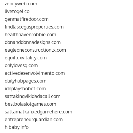
zenifyweb.com
livetogel.co
genmatfiredoor.com
findlascegasproperties.com
healthhavenrobbie.com
donanddonnadesigns.com
eagleoneconstructiontx.com
equiflexvitality.com
onlylovesg.com
activedesenvolvimento.com
dailyhubpages.com
idnplaysbobet.com
sattakingvikidadacall.com
bestbolaslotgames.com
sattamatkafixedgamehere.com
entrepreneurguardian.com
hibaby.info