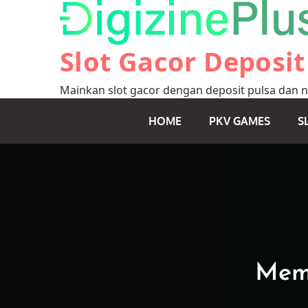
Skip
to
content
Slot Gacor Deposi
Mainkan slot gacor dengan deposit pulsa dan
HOME
PKV GAMES
S
Memb