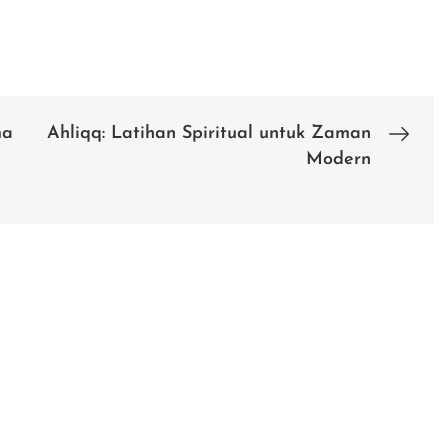
ma
Ahliqq: Latihan Spiritual untuk Zaman
Modern