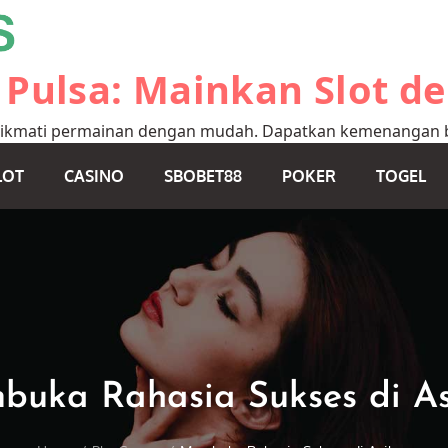
t Pulsa: Mainkan Slot 
 nikmati permainan dengan mudah. Dapatkan kemenangan be
LOT
CASINO
SBOBET88
POKER
TOGEL
uka Rahasia Sukses di A