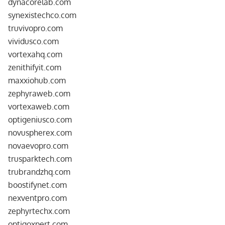
dynacorelab.com
synexistechco.com
truvivopro.com
vividusco.com
vortexahq.com
zenithifyit.com
maxxiohub.com
zephyraweb.com
vortexaweb.com
optigeniusco.com
novuspherex.com
novaevopro.com
trusparktech.com
trubrandzhq.com
boostifynet.com
nexventpro.com
zephyrtechx.com
optigoxpert.com