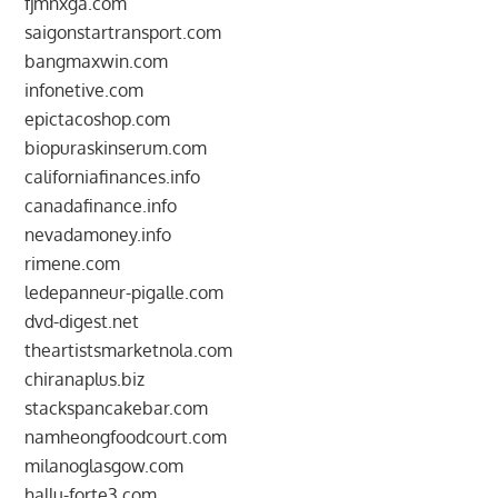
fjmnxga.com
saigonstartransport.com
bangmaxwin.com
infonetive.com
epictacoshop.com
biopuraskinserum.com
californiafinances.info
canadafinance.info
nevadamoney.info
rimene.com
ledepanneur-pigalle.com
dvd-digest.net
theartistsmarketnola.com
chiranaplus.biz
stackspancakebar.com
namheongfoodcourt.com
milanoglasgow.com
hallu-forte3.com