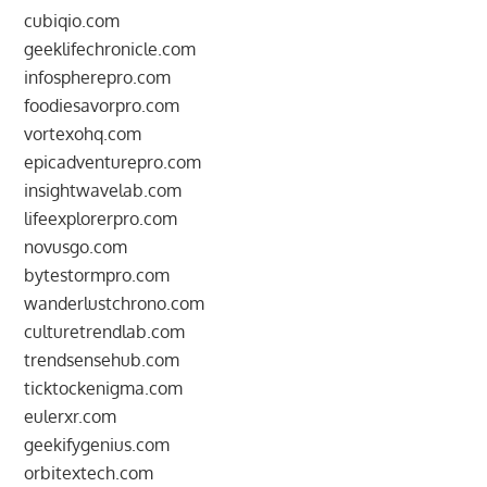
cubiqio.com
geeklifechronicle.com
infospherepro.com
foodiesavorpro.com
vortexohq.com
epicadventurepro.com
insightwavelab.com
lifeexplorerpro.com
novusgo.com
bytestormpro.com
wanderlustchrono.com
culturetrendlab.com
trendsensehub.com
ticktockenigma.com
eulerxr.com
geekifygenius.com
orbitextech.com