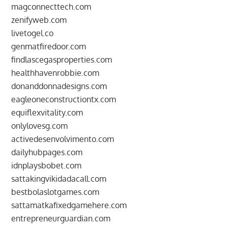
magconnecttech.com
zenifyweb.com
livetogel.co
genmatfiredoor.com
findlascegasproperties.com
healthhavenrobbie.com
donanddonnadesigns.com
eagleoneconstructiontx.com
equiflexvitality.com
onlylovesg.com
activedesenvolvimento.com
dailyhubpages.com
idnplaysbobet.com
sattakingvikidadacall.com
bestbolaslotgames.com
sattamatkafixedgamehere.com
entrepreneurguardian.com