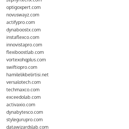
optigoxpert.com
novuswayz.com
actifypro.com
dynaboostx.com
instaflexco.com
innovistapro.com
flexiboostlab.com
vortexohqplus.com
swiftiopro.com
hamilelikbelirtisi.net
versalotech.com
techmaxco.com
exceedolab.com
activaxio.com
dynabytesco.com
stylegurupro.com
datawizardslab.com