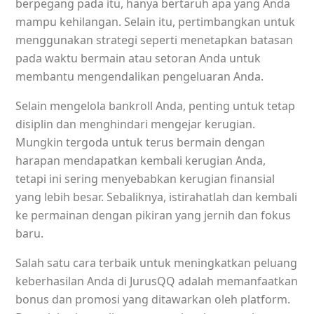
berpegang pada itu, hanya bertaruh apa yang Anda
mampu kehilangan. Selain itu, pertimbangkan untuk
menggunakan strategi seperti menetapkan batasan
pada waktu bermain atau setoran Anda untuk
membantu mengendalikan pengeluaran Anda.
Selain mengelola bankroll Anda, penting untuk tetap
disiplin dan menghindari mengejar kerugian.
Mungkin tergoda untuk terus bermain dengan
harapan mendapatkan kembali kerugian Anda,
tetapi ini sering menyebabkan kerugian finansial
yang lebih besar. Sebaliknya, istirahatlah dan kembali
ke permainan dengan pikiran yang jernih dan fokus
baru.
Salah satu cara terbaik untuk meningkatkan peluang
keberhasilan Anda di JurusQQ adalah memanfaatkan
bonus dan promosi yang ditawarkan oleh platform.