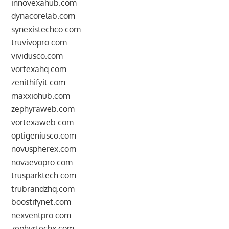
innovexahub.com
dynacorelab.com
synexistechco.com
truvivopro.com
vividusco.com
vortexahq.com
zenithifyit.com
maxxiohub.com
zephyraweb.com
vortexaweb.com
optigeniusco.com
novuspherex.com
novaevopro.com
trusparktech.com
trubrandzhq.com
boostifynet.com
nexventpro.com
zephyrtechx.com