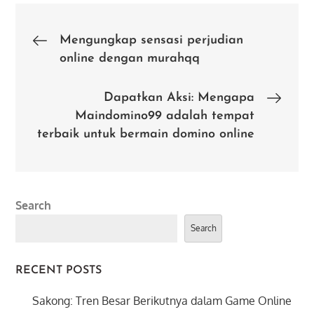
Post
Mengungkap sensasi perjudian
online dengan murahqq
navigation
Dapatkan Aksi: Mengapa
Maindomino99 adalah tempat
terbaik untuk bermain domino online
Search
Search
RECENT POSTS
Sakong: Tren Besar Berikutnya dalam Game Online