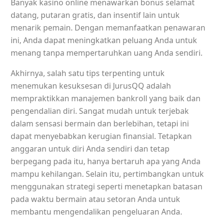
Banyak kasino online menawarkan bonus selamat
datang, putaran gratis, dan insentif lain untuk
menarik pemain. Dengan memanfaatkan penawaran
ini, Anda dapat meningkatkan peluang Anda untuk
menang tanpa mempertaruhkan uang Anda sendiri.
Akhirnya, salah satu tips terpenting untuk
menemukan kesuksesan di JurusQQ adalah
mempraktikkan manajemen bankroll yang baik dan
pengendalian diri. Sangat mudah untuk terjebak
dalam sensasi bermain dan berlebihan, tetapi ini
dapat menyebabkan kerugian finansial. Tetapkan
anggaran untuk diri Anda sendiri dan tetap
berpegang pada itu, hanya bertaruh apa yang Anda
mampu kehilangan. Selain itu, pertimbangkan untuk
menggunakan strategi seperti menetapkan batasan
pada waktu bermain atau setoran Anda untuk
membantu mengendalikan pengeluaran Anda.