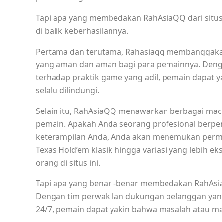
Tapi apa yang membedakan RahAsiaQQ dari situs po
di balik keberhasilannya.
Pertama dan terutama, Rahasiaqq membanggak
yang aman dan aman bagi para pemainnya. Denga
terhadap praktik game yang adil, pemain dapat 
selalu dilindungi.
Selain itu, RahAsiaQQ menawarkan berbagai mac
pemain. Apakah Anda seorang profesional berp
keterampilan Anda, Anda akan menemukan perma
Texas Hold’em klasik hingga variasi yang lebih e
orang di situs ini.
Tapi apa yang benar -benar membedakan RahAsi
Dengan tim perwakilan dukungan pelanggan yan
24/7, pemain dapat yakin bahwa masalah atau mas