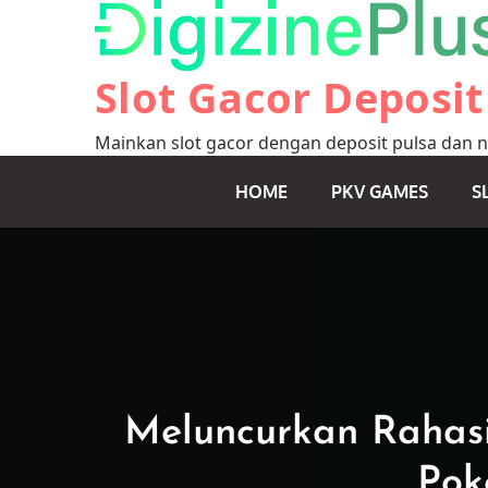
Skip
to
content
Slot Gacor Deposi
Mainkan slot gacor dengan deposit pulsa dan
HOME
PKV GAMES
S
Meluncurkan Rahasi
Pok