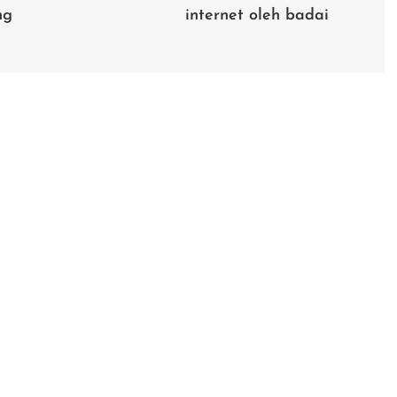
ng
internet oleh badai