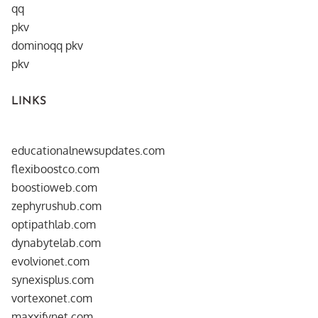
qq
pkv
dominoqq pkv
pkv
LINKS
educationalnewsupdates.com
flexiboostco.com
boostioweb.com
zephyrushub.com
optipathlab.com
dynabytelab.com
evolvionet.com
synexisplus.com
vortexonet.com
maxxifynet.com