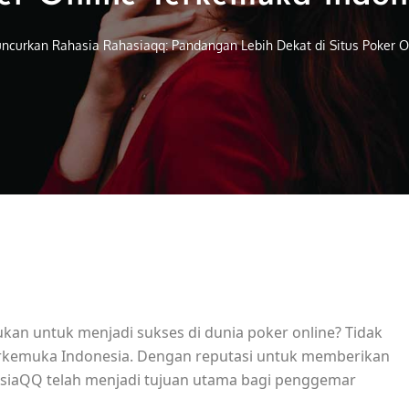
ncurkan Rahasia Rahasiaqq: Pandangan Lebih Dekat di Situs Poker 
kan untuk menjadi sukses di dunia poker online? Tidak
e terkemuka Indonesia. Dengan reputasi untuk memberikan
siaQQ telah menjadi tujuan utama bagi penggemar