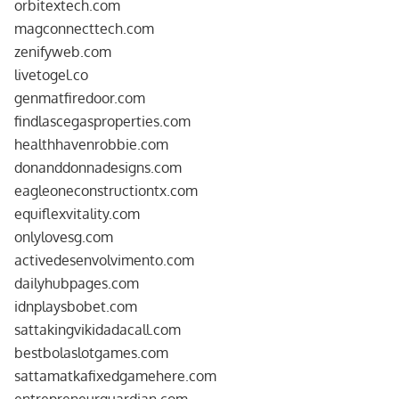
orbitextech.com
magconnecttech.com
zenifyweb.com
livetogel.co
genmatfiredoor.com
findlascegasproperties.com
healthhavenrobbie.com
donanddonnadesigns.com
eagleoneconstructiontx.com
equiflexvitality.com
onlylovesg.com
activedesenvolvimento.com
dailyhubpages.com
idnplaysbobet.com
sattakingvikidadacall.com
bestbolaslotgames.com
sattamatkafixedgamehere.com
entrepreneurguardian.com