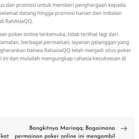
nus dan promosi untuk memberi penghargaan kepada
 selamat datang hingga promosi harian dan imbalan
i di RahAsiaQQ.
an poker online terkemuka, tidak terlihat lagi dari
amatan, berbagai permainan, layanan pelanggan yang
engherankan bahwa RahasiaQQ telah menjadi situs poker
i ini dan mulailah mengungkap rahasia kesuksesan di
Bangkitnya Marioqq: Bagaimana
kat
permainan poker online ini mengambil