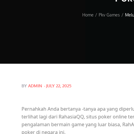
Home
Pkv Games
Melu
Posted
BY
ADMIN
JULY 22, 2025
on
Pernahkah Anda bertanya -tanya apa yang diperlu
terlihat lagi dari RahasiaQQ, situs poker onlin
pengalaman bermain game yang luar biasa, RahA
poker di negara ini.