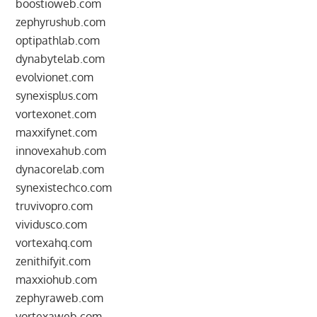
boostioweb.com
zephyrushub.com
optipathlab.com
dynabytelab.com
evolvionet.com
synexisplus.com
vortexonet.com
maxxifynet.com
innovexahub.com
dynacorelab.com
synexistechco.com
truvivopro.com
vividusco.com
vortexahq.com
zenithifyit.com
maxxiohub.com
zephyraweb.com
vortexaweb.com