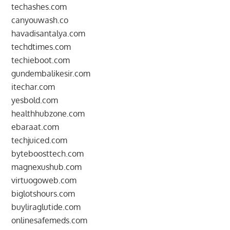
techashes.com
canyouwash.co
havadisantalya.com
techdtimes.com
techieboot.com
gundembalikesir.com
itechar.com
yesbold.com
healthhubzone.com
ebaraat.com
techjuiced.com
byteboosttech.com
magnexushub.com
virtuogoweb.com
biglotshours.com
buyliraglutide.com
onlinesafemeds.com