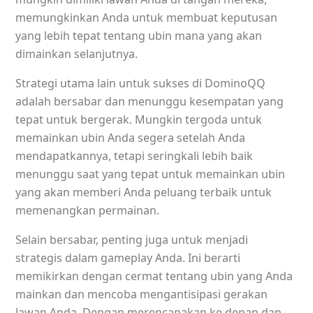
memungkinkan Anda untuk membuat keputusan
yang lebih tepat tentang ubin mana yang akan
dimainkan selanjutnya.
Strategi utama lain untuk sukses di DominoQQ
adalah bersabar dan menunggu kesempatan yang
tepat untuk bergerak. Mungkin tergoda untuk
memainkan ubin Anda segera setelah Anda
mendapatkannya, tetapi seringkali lebih baik
menunggu saat yang tepat untuk memainkan ubin
yang akan memberi Anda peluang terbaik untuk
memenangkan permainan.
Selain bersabar, penting juga untuk menjadi
strategis dalam gameplay Anda. Ini berarti
memikirkan dengan cermat tentang ubin yang Anda
mainkan dan mencoba mengantisipasi gerakan
lawan Anda. Dengan merencanakan ke depan dan