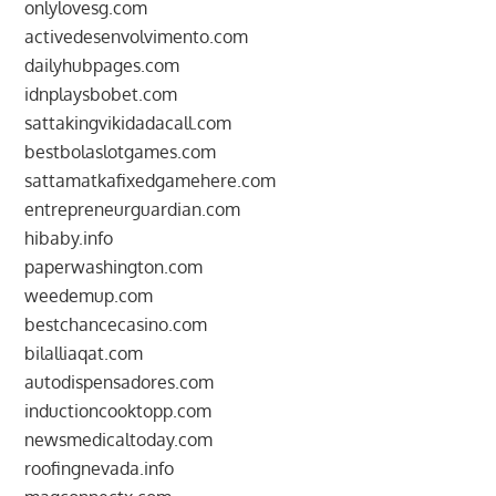
onlylovesg.com
activedesenvolvimento.com
dailyhubpages.com
idnplaysbobet.com
sattakingvikidadacall.com
bestbolaslotgames.com
sattamatkafixedgamehere.com
entrepreneurguardian.com
hibaby.info
paperwashington.com
weedemup.com
bestchancecasino.com
bilalliaqat.com
autodispensadores.com
inductioncooktopp.com
newsmedicaltoday.com
roofingnevada.info