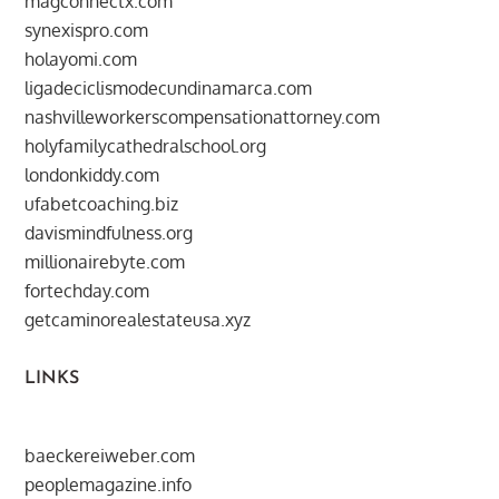
magconnectx.com
synexispro.com
holayomi.com
ligadeciclismodecundinamarca.com
nashvilleworkerscompensationattorney.com
holyfamilycathedralschool.org
londonkiddy.com
ufabetcoaching.biz
davismindfulness.org
millionairebyte.com
fortechday.com
getcaminorealestateusa.xyz
LINKS
baeckereiweber.com
peoplemagazine.info