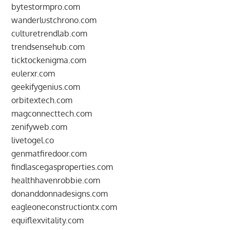
bytestormpro.com
wanderlustchrono.com
culturetrendlab.com
trendsensehub.com
ticktockenigma.com
eulerxr.com
geekifygenius.com
orbitextech.com
magconnecttech.com
zenifyweb.com
livetogel.co
genmatfiredoor.com
findlascegasproperties.com
healthhavenrobbie.com
donanddonnadesigns.com
eagleoneconstructiontx.com
equiflexvitality.com