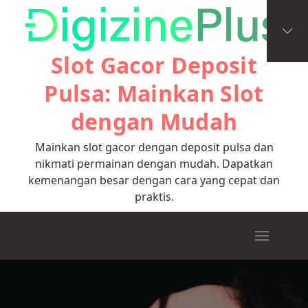
Skip
to
content
Slot Gacor Deposit
Pulsa: Mainkan Slot
dengan Mudah
Mainkan slot gacor dengan deposit pulsa dan
nikmati permainan dengan mudah. Dapatkan
kemenangan besar dengan cara yang cepat dan
praktis.