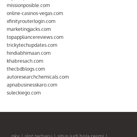
missionposible.com
online-casinos-vegas.com
xfinityrouterlogin.com
marketingjacks.com
topappliancereviews.com
trickytechupdates.com
hindiabhimaan.com
khabresach.com
thecbdblogs.com
autoresearchchemicals.com
apnabusinesskaro.com
suleckiego.com
pkv
|
slot terbaru
|
situs judi bola resmi
|