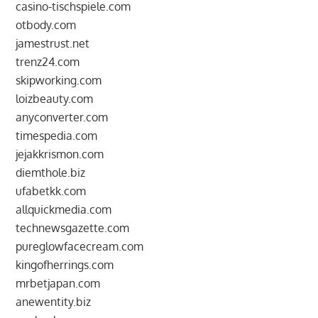
casino-tischspiele.com
otbody.com
jamestrust.net
trenz24.com
skipworking.com
loizbeauty.com
anyconverter.com
timespedia.com
jejakkrismon.com
diemthole.biz
ufabetkk.com
allquickmedia.com
technewsgazette.com
pureglowfacecream.com
kingofherrings.com
mrbetjapan.com
anewentity.biz