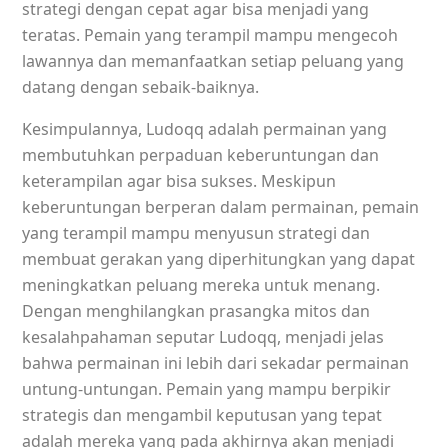
strategi dengan cepat agar bisa menjadi yang
teratas. Pemain yang terampil mampu mengecoh
lawannya dan memanfaatkan setiap peluang yang
datang dengan sebaik-baiknya.
Kesimpulannya, Ludoqq adalah permainan yang
membutuhkan perpaduan keberuntungan dan
keterampilan agar bisa sukses. Meskipun
keberuntungan berperan dalam permainan, pemain
yang terampil mampu menyusun strategi dan
membuat gerakan yang diperhitungkan yang dapat
meningkatkan peluang mereka untuk menang.
Dengan menghilangkan prasangka mitos dan
kesalahpahaman seputar Ludoqq, menjadi jelas
bahwa permainan ini lebih dari sekadar permainan
untung-untungan. Pemain yang mampu berpikir
strategis dan mengambil keputusan yang tepat
adalah mereka yang pada akhirnya akan menjadi