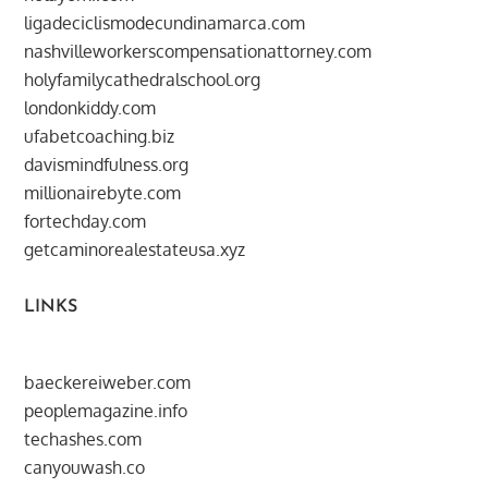
ligadeciclismodecundinamarca.com
nashvilleworkerscompensationattorney.com
holyfamilycathedralschool.org
londonkiddy.com
ufabetcoaching.biz
davismindfulness.org
millionairebyte.com
fortechday.com
getcaminorealestateusa.xyz
LINKS
baeckereiweber.com
peoplemagazine.info
techashes.com
canyouwash.co