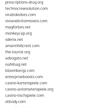
prescriptions-drug.org
technocrewsolution.com
viraltokvibes.com
vivianebritoimoveis.com
magforbes.net
monkeycap.org
sdenix.net
amarinhillcrest.com
the-tourist.org
advogato.net
isafebag.net
bloombergz.com
enterpriseboosts.com
casino-kartenspiele.com
casino-automatenspiele.org
casino-tischspiele.com
otbody.com