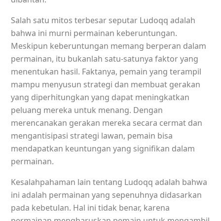
Salah satu mitos terbesar seputar Ludoqq adalah
bahwa ini murni permainan keberuntungan.
Meskipun keberuntungan memang berperan dalam
permainan, itu bukanlah satu-satunya faktor yang
menentukan hasil. Faktanya, pemain yang terampil
mampu menyusun strategi dan membuat gerakan
yang diperhitungkan yang dapat meningkatkan
peluang mereka untuk menang. Dengan
merencanakan gerakan mereka secara cermat dan
mengantisipasi strategi lawan, pemain bisa
mendapatkan keuntungan yang signifikan dalam
permainan.
Kesalahpahaman lain tentang Ludoqq adalah bahwa
ini adalah permainan yang sepenuhnya didasarkan
pada kebetulan. Hal ini tidak benar, karena
permainan mengharuskan pemain untuk mengambil