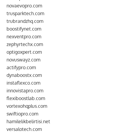
novaevopro.com
trusparktech.com
trubrandzhq.com
boostifynet.com
nexventpro.com
zephyrtechx.com
optigoxpert.com
novuswayz.com
actifypro.com
dynaboostx.com
instaflexco.com
innovistapro.com
flexiboostlab.com
vortexohqplus.com
swiftiopro.com
hamilelikbelirtisi.net
versalotech.com