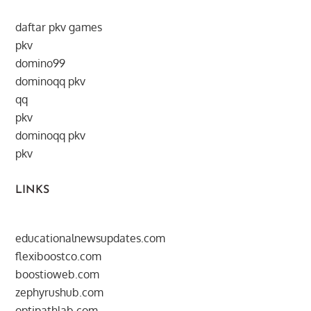
daftar pkv games
pkv
domino99
dominoqq pkv
qq
pkv
dominoqq pkv
pkv
LINKS
educationalnewsupdates.com
flexiboostco.com
boostioweb.com
zephyrushub.com
optipathlab.com