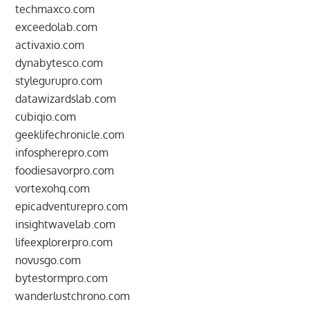
techmaxco.com
exceedolab.com
activaxio.com
dynabytesco.com
stylegurupro.com
datawizardslab.com
cubiqio.com
geeklifechronicle.com
infospherepro.com
foodiesavorpro.com
vortexohq.com
epicadventurepro.com
insightwavelab.com
lifeexplorerpro.com
novusgo.com
bytestormpro.com
wanderlustchrono.com