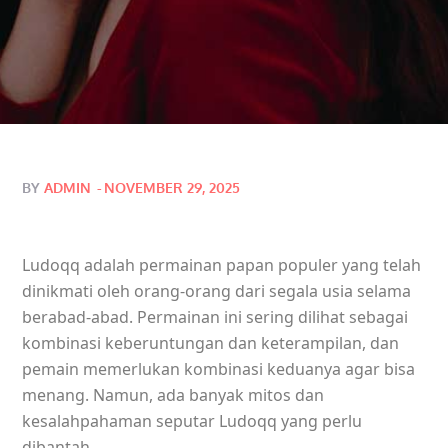
Posted
BY
ADMIN
NOVEMBER 29, 2025
on
Ludoqq adalah permainan papan populer yang telah
dinikmati oleh orang-orang dari segala usia selama
berabad-abad. Permainan ini sering dilihat sebagai
kombinasi keberuntungan dan keterampilan, dan
pemain memerlukan kombinasi keduanya agar bisa
menang. Namun, ada banyak mitos dan
kesalahpahaman seputar Ludoqq yang perlu
dibantah.