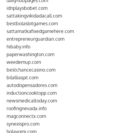
dailyhubpages.com
idnplaysbobet.com
sattakingvikidadacall.com
bestbolaslotgames.com
sattamatkafixedgamehere.com
entrepreneurguardian.com
hibaby.info
paperwashington.com
weedemup.com
bestchancecasino.com
bilalliaqat.com
autodispensadores.com
inductioncooktopp.com
newsmedicaltoday.com
roofingnevada.info
magconnectx.com
synexispro.com
holayomi.com