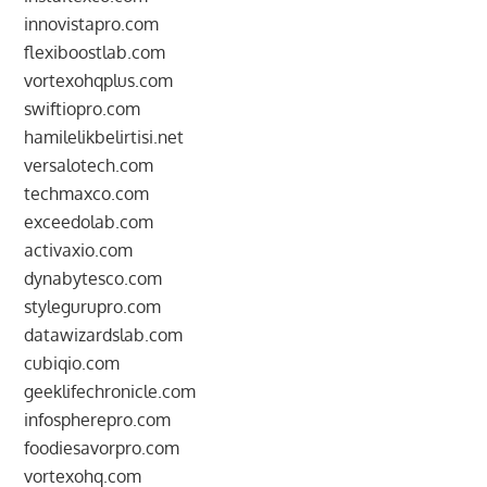
innovistapro.com
flexiboostlab.com
vortexohqplus.com
swiftiopro.com
hamilelikbelirtisi.net
versalotech.com
techmaxco.com
exceedolab.com
activaxio.com
dynabytesco.com
stylegurupro.com
datawizardslab.com
cubiqio.com
geeklifechronicle.com
infospherepro.com
foodiesavorpro.com
vortexohq.com