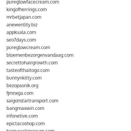
pureglowfacecream.com
kingofherrings.com
mrbetjapan.com
anewentity.biz
appkuala.com
seo7days.com
pureglowcream.com
bloemenbezorgenvandaag.com
secrettohairgrowth.com
tasteofthaitogo.com
bunnynkitty.com
bezopasnik.org
fjmnxga.com
saigonstartransport.com
bangmaxwin.com
infonetive.com
epictacoshop.com