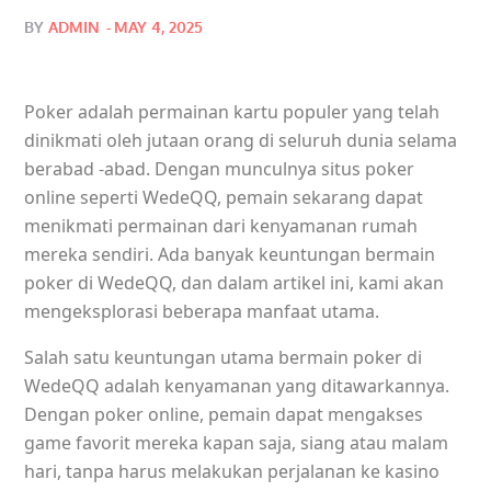
Posted
BY
ADMIN
MAY 4, 2025
on
Poker adalah permainan kartu populer yang telah
dinikmati oleh jutaan orang di seluruh dunia selama
berabad -abad. Dengan munculnya situs poker
online seperti WedeQQ, pemain sekarang dapat
menikmati permainan dari kenyamanan rumah
mereka sendiri. Ada banyak keuntungan bermain
poker di WedeQQ, dan dalam artikel ini, kami akan
mengeksplorasi beberapa manfaat utama.
Salah satu keuntungan utama bermain poker di
WedeQQ adalah kenyamanan yang ditawarkannya.
Dengan poker online, pemain dapat mengakses
game favorit mereka kapan saja, siang atau malam
hari, tanpa harus melakukan perjalanan ke kasino