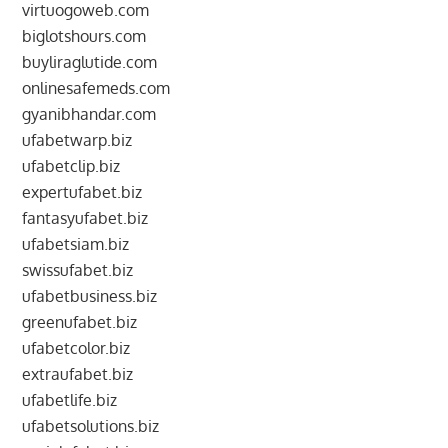
virtuogoweb.com
biglotshours.com
buyliraglutide.com
onlinesafemeds.com
gyanibhandar.com
ufabetwarp.biz
ufabetclip.biz
expertufabet.biz
fantasyufabet.biz
ufabetsiam.biz
swissufabet.biz
ufabetbusiness.biz
greenufabet.biz
ufabetcolor.biz
extraufabet.biz
ufabetlife.biz
ufabetsolutions.biz