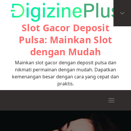
Skip
to
content
Slot Gacor Deposit
Pulsa: Mainkan Slot
dengan Mudah
Mainkan slot gacor dengan deposit pulsa dan
nikmati permainan dengan mudah. Dapatkan
kemenangan besar dengan cara yang cepat dan
praktis.