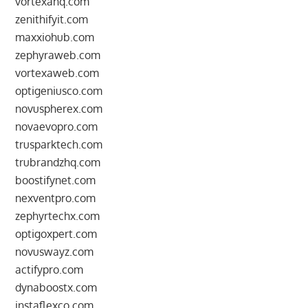
vortexahq.com
zenithifyit.com
maxxiohub.com
zephyraweb.com
vortexaweb.com
optigeniusco.com
novuspherex.com
novaevopro.com
trusparktech.com
trubrandzhq.com
boostifynet.com
nexventpro.com
zephyrtechx.com
optigoxpert.com
novuswayz.com
actifypro.com
dynaboostx.com
instaflexco.com