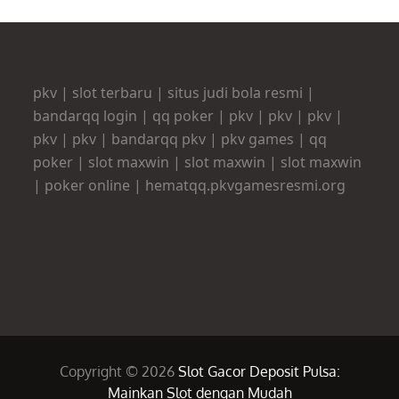
pkv
|
slot terbaru
|
situs judi bola resmi
|
bandarqq login
|
qq poker
|
pkv
|
pkv
|
pkv
|
pkv
|
pkv
|
bandarqq pkv
|
pkv games
|
qq
poker
|
slot maxwin
|
slot maxwin
|
slot maxwin
|
poker online
|
hematqq.pkvgamesresmi.org
Copyright © 2026
Slot Gacor Deposit Pulsa:
Mainkan Slot dengan Mudah