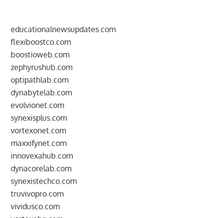
educationalnewsupdates.com
flexiboostco.com
boostioweb.com
zephyrushub.com
optipathlab.com
dynabytelab.com
evolvionet.com
synexisplus.com
vortexonet.com
maxxifynet.com
innovexahub.com
dynacorelab.com
synexistechco.com
truvivopro.com
vividusco.com