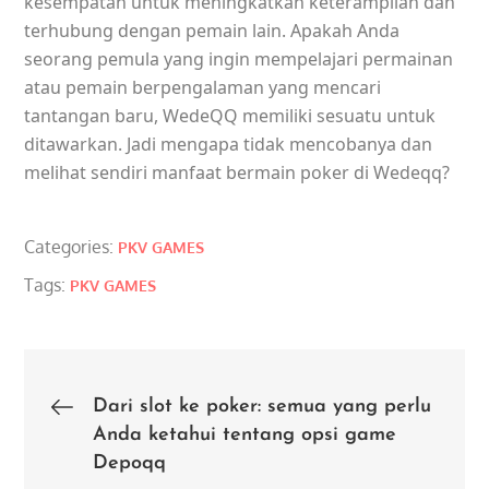
kesempatan untuk meningkatkan keterampilan dan
terhubung dengan pemain lain. Apakah Anda
seorang pemula yang ingin mempelajari permainan
atau pemain berpengalaman yang mencari
tantangan baru, WedeQQ memiliki sesuatu untuk
ditawarkan. Jadi mengapa tidak mencobanya dan
melihat sendiri manfaat bermain poker di Wedeqq?
Categories:
PKV GAMES
Tags:
PKV GAMES
Post
Dari slot ke poker: semua yang perlu
Anda ketahui tentang opsi game
navigation
Depoqq