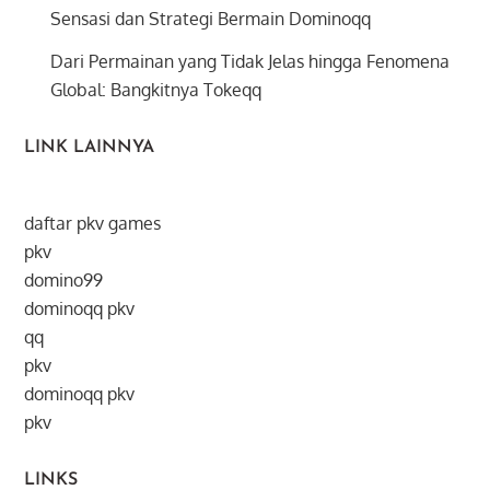
Sensasi dan Strategi Bermain Dominoqq
Dari Permainan yang Tidak Jelas hingga Fenomena
Global: Bangkitnya Tokeqq
LINK LAINNYA
daftar pkv games
pkv
domino99
dominoqq pkv
qq
pkv
dominoqq pkv
pkv
LINKS