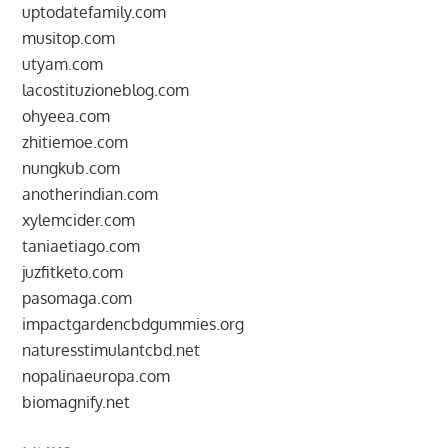
uptodatefamily.com
musitop.com
utyam.com
lacostituzioneblog.com
ohyeea.com
zhitiemoe.com
nungkub.com
anotherindian.com
xylemcider.com
taniaetiago.com
juzfitketo.com
pasomaga.com
impactgardencbdgummies.org
naturesstimulantcbd.net
nopalinaeuropa.com
biomagnify.net