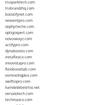
trusparktech.com
trubrandzhq.com
boostifynet.com
nexventpro.com
zephyrtechx.com
optigoxpert.com
novuswayz.com
actifypro.com
dynaboostx.com
instaflexco.com
innovistapro.com
flexiboostlab.com
vortexohqplus.com
swiftiopro.com
hamilelikbelirtisi.net
versalotech.com
techmaxco.com