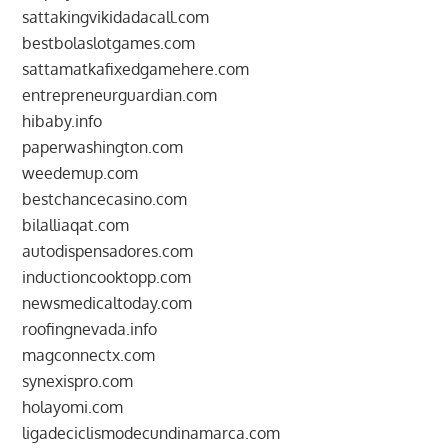
sattakingvikidadacall.com
bestbolaslotgames.com
sattamatkafixedgamehere.com
entrepreneurguardian.com
hibaby.info
paperwashington.com
weedemup.com
bestchancecasino.com
bilalliaqat.com
autodispensadores.com
inductioncooktopp.com
newsmedicaltoday.com
roofingnevada.info
magconnectx.com
synexispro.com
holayomi.com
ligadeciclismodecundinamarca.com