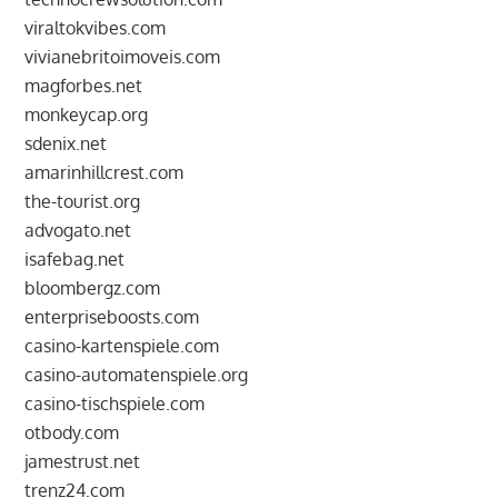
viraltokvibes.com
vivianebritoimoveis.com
magforbes.net
monkeycap.org
sdenix.net
amarinhillcrest.com
the-tourist.org
advogato.net
isafebag.net
bloombergz.com
enterpriseboosts.com
casino-kartenspiele.com
casino-automatenspiele.org
casino-tischspiele.com
otbody.com
jamestrust.net
trenz24.com