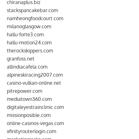
chiranaplus.biz
stackspancakebar.com
namheongfoodcourt.com
milanoglasgow.com
hallu-forte3.com
hallu-motion24.com
therockskippers.com
granfoss.net
allindiacafela.com
alpineskiracing2007.com
casino-vulkan-online.net
pitrepower.com
mediatown360.com
digitaleyestrainclinic.com
missionposible.com
online-casinos-vegas.com
xfinityrouterlogin.com