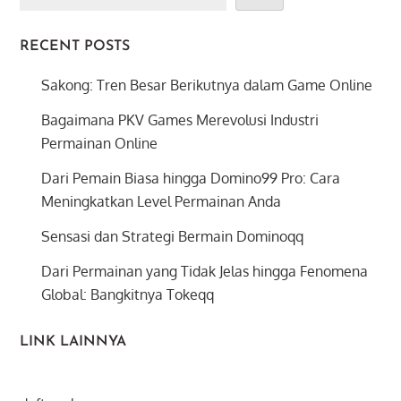
RECENT POSTS
Sakong: Tren Besar Berikutnya dalam Game Online
Bagaimana PKV Games Merevolusi Industri
Permainan Online
Dari Pemain Biasa hingga Domino99 Pro: Cara
Meningkatkan Level Permainan Anda
Sensasi dan Strategi Bermain Dominoqq
Dari Permainan yang Tidak Jelas hingga Fenomena
Global: Bangkitnya Tokeqq
LINK LAINNYA