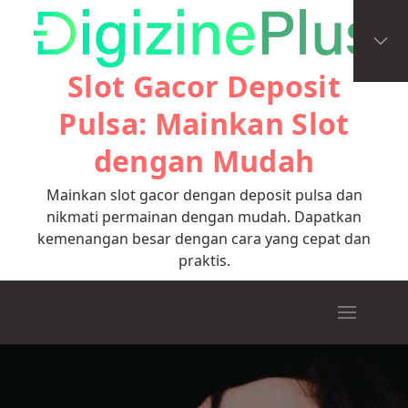
Skip
to
content
Slot Gacor Deposit
Pulsa: Mainkan Slot
dengan Mudah
Mainkan slot gacor dengan deposit pulsa dan
nikmati permainan dengan mudah. Dapatkan
kemenangan besar dengan cara yang cepat dan
praktis.