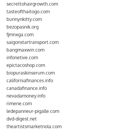
secrettohairgrowth.com
tasteofthaitogo.com
bunnynkitty.com
bezopasnik.org
fjmnxga.com
saigonstartransport.com
bangmaxwin.com
infonetive.com
epictacoshop.com
biopuraskinserum.com
californiafinances.info
canadafinance.info
nevadamoney.info
rimene.com
ledepanneur-pigalle.com
dvd-digest.net
theartistsmarketnola.com