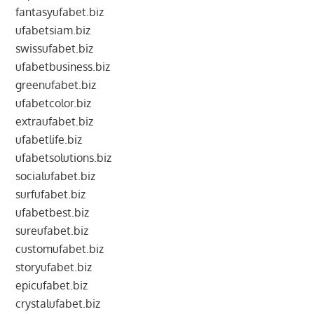
fantasyufabet.biz
ufabetsiam.biz
swissufabet.biz
ufabetbusiness.biz
greenufabet.biz
ufabetcolor.biz
extraufabet.biz
ufabetlife.biz
ufabetsolutions.biz
socialufabet.biz
surfufabet.biz
ufabetbest.biz
sureufabet.biz
customufabet.biz
storyufabet.biz
epicufabet.biz
crystalufabet.biz