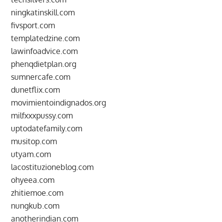
ningkatinskill.com
fivsport.com
templatedzine.com
lawinfoadvice.com
phenqdietplan.org
sumnercafe.com
dunetflix.com
movimientoindignados.org
milfxxxpussy.com
uptodatefamily.com
musitop.com
utyam.com
lacostituzioneblog.com
ohyeea.com
zhitiemoe.com
nungkub.com
anotherindian.com