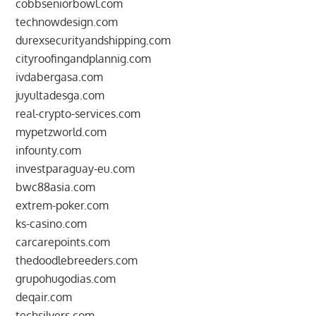
cobbseniorbowl.com
technowdesign.com
durexsecurityandshipping.com
cityroofingandplannig.com
ivdabergasa.com
juyultadesga.com
real-crypto-services.com
mypetzworld.com
infounty.com
investparaguay-eu.com
bwc88asia.com
extrem-poker.com
ks-casino.com
carcarepoints.com
thedoodlebreeders.com
grupohugodias.com
deqair.com
techsilvers.com