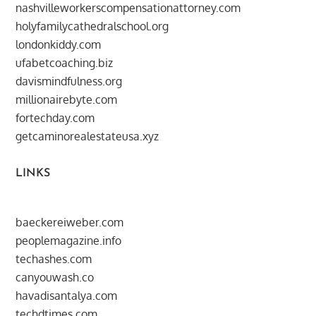
nashvilleworkerscompensationattorney.com
holyfamilycathedralschool.org
londonkiddy.com
ufabetcoaching.biz
davismindfulness.org
millionairebyte.com
fortechday.com
getcaminorealestateusa.xyz
LINKS
baeckereiweber.com
peoplemagazine.info
techashes.com
canyouwash.co
havadisantalya.com
techdtimes.com