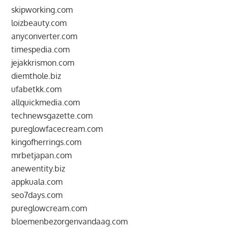
skipworking.com
loizbeauty.com
anyconverter.com
timespedia.com
jejakkrismon.com
diemthole.biz
ufabetkk.com
allquickmedia.com
technewsgazette.com
pureglowfacecream.com
kingofherrings.com
mrbetjapan.com
anewentity.biz
appkuala.com
seo7days.com
pureglowcream.com
bloemenbezorgenvandaag.com