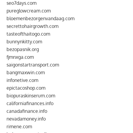
seo7days.com
pureglowcream.com
bloemenbezorgenvandaag.com
secrettohairgrowth.com
tasteofthaitogo.com
bunnynkitty.com
bezopasnik.org
fjmnxga.com
saigonstartransport.com
bangmaxwin.com
infonetive.com
epictacoshop.com
biopuraskinserum.com
californiafinances.info
canadafinance.info
nevadamoney.info
rimene.com