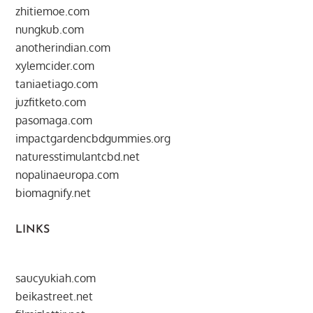
zhitiemoe.com
nungkub.com
anotherindian.com
xylemcider.com
taniaetiago.com
juzfitketo.com
pasomaga.com
impactgardencbdgummies.org
naturesstimulantcbd.net
nopalinaeuropa.com
biomagnify.net
LINKS
saucyukiah.com
beikastreet.net