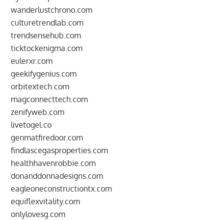
wanderlustchrono.com
culturetrendlab.com
trendsensehub.com
ticktockenigma.com
eulerxr.com
geekifygenius.com
orbitextech.com
magconnecttech.com
zenifyweb.com
livetogel.co
genmatfiredoor.com
findlascegasproperties.com
healthhavenrobbie.com
donanddonnadesigns.com
eagleoneconstructiontx.com
equiflexvitality.com
onlylovesg.com