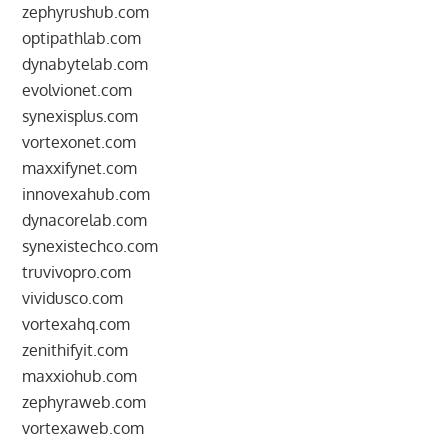
zephyrushub.com
optipathlab.com
dynabytelab.com
evolvionet.com
synexisplus.com
vortexonet.com
maxxifynet.com
innovexahub.com
dynacorelab.com
synexistechco.com
truvivopro.com
vividusco.com
vortexahq.com
zenithifyit.com
maxxiohub.com
zephyraweb.com
vortexaweb.com