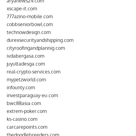
aryanews24.com
xscape-it.com
777azino-mobile.com
cobbseniorbowl.com
technowdesign.com
durexsecurityandshipping.com
cityroofingandplannig.com
ivdabergasa.com
juyultadesga.com
real-crypto-services.com
mypetzworld.com
infounty.com
investparaguay-eu.com
bwc88asia.com
extrem-poker.com
ks-casino.com
carcarepoints.com
thedoodlebreeders.com