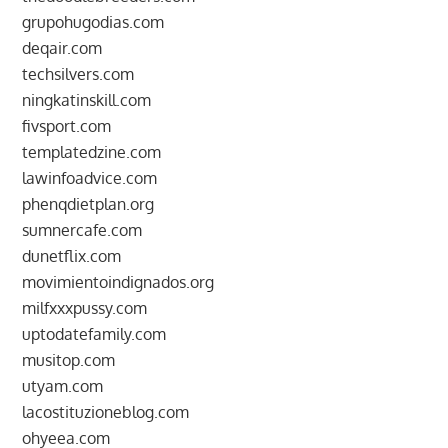
grupohugodias.com
deqair.com
techsilvers.com
ningkatinskill.com
fivsport.com
templatedzine.com
lawinfoadvice.com
phenqdietplan.org
sumnercafe.com
dunetflix.com
movimientoindignados.org
milfxxxpussy.com
uptodatefamily.com
musitop.com
utyam.com
lacostituzioneblog.com
ohyeea.com