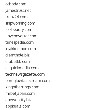
otbody.com
jamestrust.net
trenz24.com
skipworking.com
loizbeauty.com
anyconverter.com
timespedia.com
jejakkrismon.com
diemthole.biz
ufabetkk.com
allquickmedia.com
technewsgazette.com
pureglowfacecream.com
kingofherrings.com
mrbetjapan.com
anewentity.biz
appkuala.com