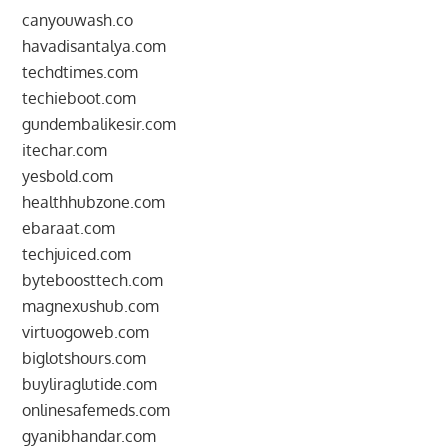
canyouwash.co
havadisantalya.com
techdtimes.com
techieboot.com
gundembalikesir.com
itechar.com
yesbold.com
healthhubzone.com
ebaraat.com
techjuiced.com
byteboosttech.com
magnexushub.com
virtuogoweb.com
biglotshours.com
buyliraglutide.com
onlinesafemeds.com
gyanibhandar.com