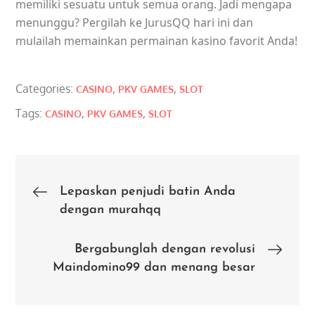
memiliki sesuatu untuk semua orang. Jadi mengapa
menunggu? Pergilah ke JurusQQ hari ini dan
mulailah memainkan permainan kasino favorit Anda!
Categories:
,
,
CASINO
PKV GAMES
SLOT
Tags:
,
,
CASINO
PKV GAMES
SLOT
Post
Lepaskan penjudi batin Anda
dengan murahqq
navigation
Bergabunglah dengan revolusi
Maindomino99 dan menang besar