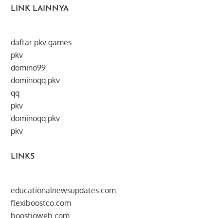
LINK LAINNYA
daftar pkv games
pkv
domino99
dominoqq pkv
qq
pkv
dominoqq pkv
pkv
LINKS
educationalnewsupdates.com
flexiboostco.com
boostioweb.com