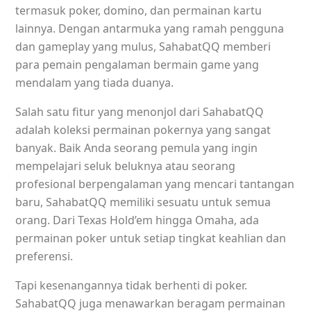
termasuk poker, domino, dan permainan kartu
lainnya. Dengan antarmuka yang ramah pengguna
dan gameplay yang mulus, SahabatQQ memberi
para pemain pengalaman bermain game yang
mendalam yang tiada duanya.
Salah satu fitur yang menonjol dari SahabatQQ
adalah koleksi permainan pokernya yang sangat
banyak. Baik Anda seorang pemula yang ingin
mempelajari seluk beluknya atau seorang
profesional berpengalaman yang mencari tantangan
baru, SahabatQQ memiliki sesuatu untuk semua
orang. Dari Texas Hold’em hingga Omaha, ada
permainan poker untuk setiap tingkat keahlian dan
preferensi.
Tapi kesenangannya tidak berhenti di poker.
SahabatQQ juga menawarkan beragam permainan