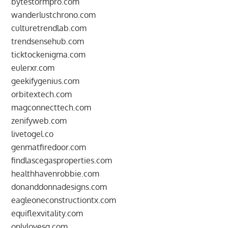
bytestormpro.com
wanderlustchrono.com
culturetrendlab.com
trendsensehub.com
ticktockenigma.com
eulerxr.com
geekifygenius.com
orbitextech.com
magconnecttech.com
zenifyweb.com
livetogel.co
genmatfiredoor.com
findlascegasproperties.com
healthhavenrobbie.com
donanddonnadesigns.com
eagleoneconstructiontx.com
equiflexvitality.com
onlylovesg.com