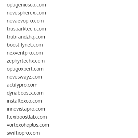
optigeniusco.com
novuspherex.com
novaevopro.com
trusparktech.com
trubrandzhq.com
boostifynet.com
nexventpro.com
zephyrtechx.com
optigoxpert.com
novuswayz.com
actifypro.com
dynaboostx.com
instaflexco.com
innovistapro.com
flexiboostlab.com
vortexohqplus.com
swiftiopro.com