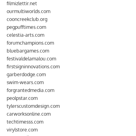
filmizlettir.net
ourmultiworlds.com
cooncreekclub.org
pegpufftimes.com
celestia-arts.com
forumchampions.com
bluebargames.com
festivaldelamalou.com
firstsigninnovations.com
garberdodge.com
swim-wears.com
forgrantedmedia.com
peolpstar.com
tylerscustomdesign.com
carworksonline.com
techtimesss.com
virylstore.com