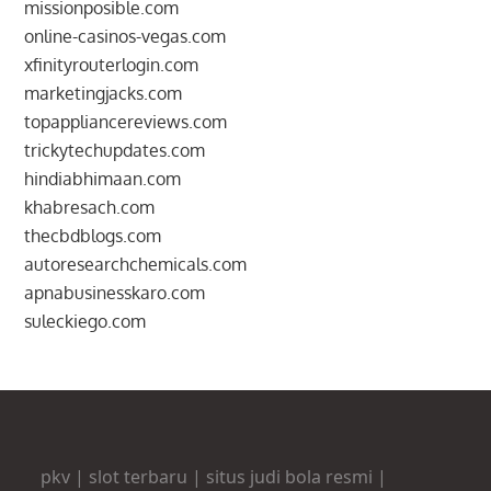
missionposible.com
online-casinos-vegas.com
xfinityrouterlogin.com
marketingjacks.com
topappliancereviews.com
trickytechupdates.com
hindiabhimaan.com
khabresach.com
thecbdblogs.com
autoresearchchemicals.com
apnabusinesskaro.com
suleckiego.com
pkv
|
slot terbaru
|
situs judi bola resmi
|