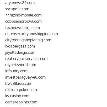
aryanews24.com
xscape-it.com
777azino-mobile.com
cobbseniorbowl.com
technowdesign.com
durexsecurityandshipping.com
cityroofingandplannig.com
ivdabergasa.com
juyultadesga.com
real-crypto-services.com
mypetzworld.com
infounty.com
investparaguay-eu.com
bwc88asia.com
extrem-poker.com
ks-casino.com
carcarepoints.com