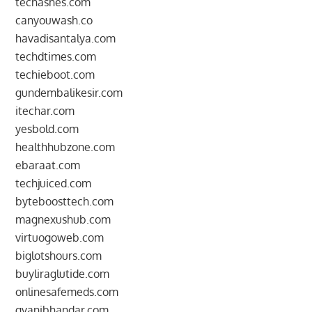
techashes.com
canyouwash.co
havadisantalya.com
techdtimes.com
techieboot.com
gundembalikesir.com
itechar.com
yesbold.com
healthhubzone.com
ebaraat.com
techjuiced.com
byteboosttech.com
magnexushub.com
virtuogoweb.com
biglotshours.com
buyliraglutide.com
onlinesafemeds.com
gyanibhandar.com