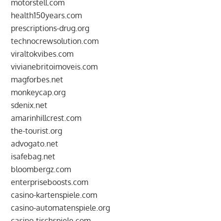
motorstell.com
health150years.com
prescriptions-drug.org
technocrewsolution.com
viraltokvibes.com
vivianebritoimoveis.com
magforbes.net
monkeycap.org
sdenix.net
amarinhillcrest.com
the-tourist.org
advogato.net
isafebag.net
bloombergz.com
enterpriseboosts.com
casino-kartenspiele.com
casino-automatenspiele.org
casino-tischspiele.com