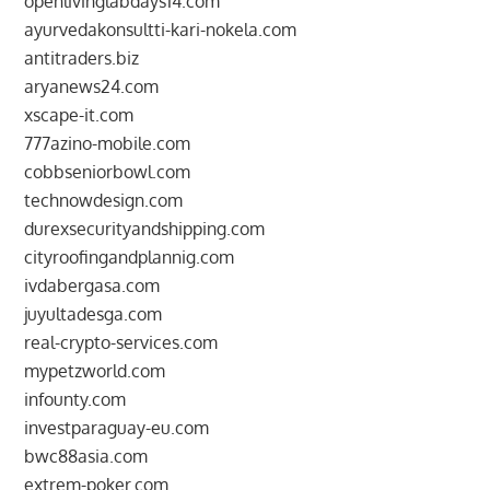
openlivinglabdays14.com
ayurvedakonsultti-kari-nokela.com
antitraders.biz
aryanews24.com
xscape-it.com
777azino-mobile.com
cobbseniorbowl.com
technowdesign.com
durexsecurityandshipping.com
cityroofingandplannig.com
ivdabergasa.com
juyultadesga.com
real-crypto-services.com
mypetzworld.com
infounty.com
investparaguay-eu.com
bwc88asia.com
extrem-poker.com