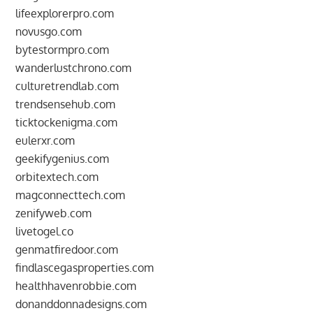
lifeexplorerpro.com
novusgo.com
bytestormpro.com
wanderlustchrono.com
culturetrendlab.com
trendsensehub.com
ticktockenigma.com
eulerxr.com
geekifygenius.com
orbitextech.com
magconnecttech.com
zenifyweb.com
livetogel.co
genmatfiredoor.com
findlascegasproperties.com
healthhavenrobbie.com
donanddonnadesigns.com