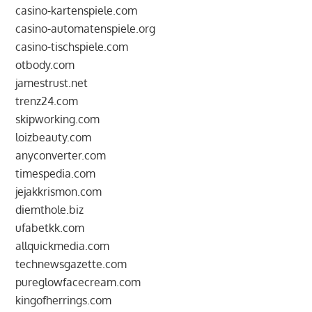
casino-kartenspiele.com
casino-automatenspiele.org
casino-tischspiele.com
otbody.com
jamestrust.net
trenz24.com
skipworking.com
loizbeauty.com
anyconverter.com
timespedia.com
jejakkrismon.com
diemthole.biz
ufabetkk.com
allquickmedia.com
technewsgazette.com
pureglowfacecream.com
kingofherrings.com