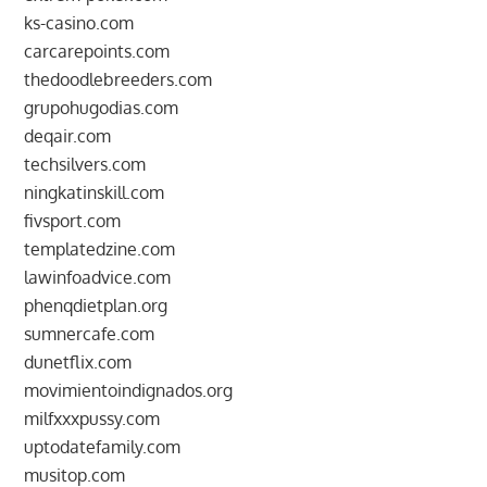
ks-casino.com
carcarepoints.com
thedoodlebreeders.com
grupohugodias.com
deqair.com
techsilvers.com
ningkatinskill.com
fivsport.com
templatedzine.com
lawinfoadvice.com
phenqdietplan.org
sumnercafe.com
dunetflix.com
movimientoindignados.org
milfxxxpussy.com
uptodatefamily.com
musitop.com