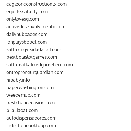
eagleoneconstructiontx.com
equiflexvitality.com
onlylovesg.com
activedesenvolvimento.com
dailyhubpages.com
idnplaysbobet.com
sattakingvikidadacall.com
bestbolaslotgames.com
sattamatkafixedgamehere.com
entrepreneurguardian.com
hibaby.info
paperwashington.com
weedemup.com
bestchancecasino.com
bilalliaqat.com
autodispensadores.com
inductioncooktopp.com