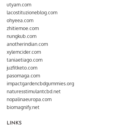
utyam.com
lacostituzioneblog.com
ohyeea.com
zhitiemoe.com
nungkub.com
anotherindian.com
xylemcider.com
taniaetiago.com
juzfitketo.com
pasomaga.com
impactgardencbdgummies.org
naturesstimulantcbd.net
nopalinaeuropa.com
biomagnify.net
LINKS