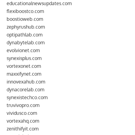
educationalnewsupdates.com
flexiboostco.com
boostioweb.com
zephyrushub.com
optipathlab.com
dynabytelab.com
evolvionet.com
synexisplus.com
vortexonet.com
maxxifynet.com
innovexahub.com
dynacorelab.com
synexistechco.com
truvivopro.com
vividusco.com
vortexahq.com
zenithifyit.com