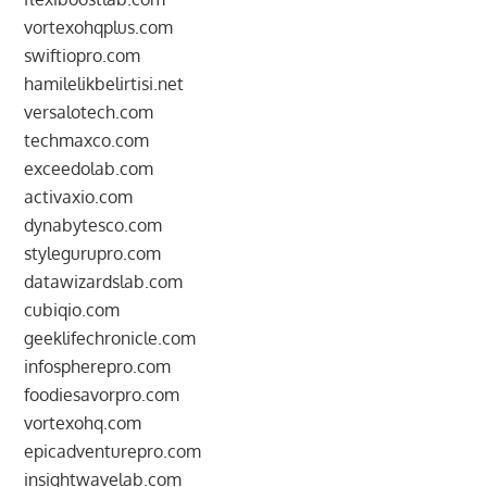
vortexohqplus.com
swiftiopro.com
hamilelikbelirtisi.net
versalotech.com
techmaxco.com
exceedolab.com
activaxio.com
dynabytesco.com
stylegurupro.com
datawizardslab.com
cubiqio.com
geeklifechronicle.com
infospherepro.com
foodiesavorpro.com
vortexohq.com
epicadventurepro.com
insightwavelab.com