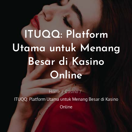
ITUQQ: Platform
Utama untuk Menang
Besar di Kasino
Online
Home
Casino
ITUQQ: Platform Utama untuk Menang Besar di Kasino
Online