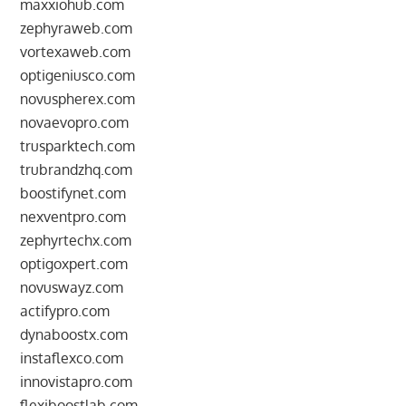
maxxiohub.com
zephyraweb.com
vortexaweb.com
optigeniusco.com
novuspherex.com
novaevopro.com
trusparktech.com
trubrandzhq.com
boostifynet.com
nexventpro.com
zephyrtechx.com
optigoxpert.com
novuswayz.com
actifypro.com
dynaboostx.com
instaflexco.com
innovistapro.com
flexiboostlab.com