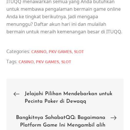
ITUQQ menawarkan semua yang Anda butuhkan
untuk membawa pengalaman bermain game online
Anda ke tingkat berikutnya. Jadi mengapa
menunggu? Daftar akun hari ini dan mulailah
bermain untuk meraih kemenangan besar di ITUQQ.
Categories:
,
,
CASINO
PKV GAMES
SLOT
Tags:
,
,
CASINO
PKV GAMES
SLOT
Post
Jelajahi Pilihan Mendebarkan untuk
Pecinta Poker di Dewaqq
navigation
Bangkitnya SahabatQQ: Bagaimana
Platform Game Ini Mengambil alih