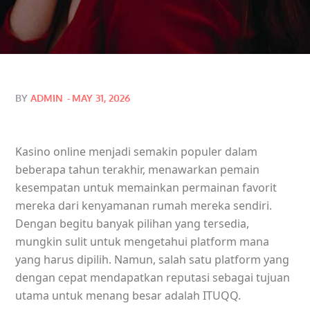
Posted
BY
ADMIN
MAY 31, 2026
on
Kasino online menjadi semakin populer dalam
beberapa tahun terakhir, menawarkan pemain
kesempatan untuk memainkan permainan favorit
mereka dari kenyamanan rumah mereka sendiri.
Dengan begitu banyak pilihan yang tersedia,
mungkin sulit untuk mengetahui platform mana
yang harus dipilih. Namun, salah satu platform yang
dengan cepat mendapatkan reputasi sebagai tujuan
utama untuk menang besar adalah ITUQQ.