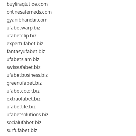
buyliraglutide.com
onlinesafemeds.com
gyanibhandar.com
ufabetwarp.biz
ufabetclip.biz
expertufabet.biz
fantasyufabet.biz
ufabetsiam.biz
swissufabet.biz
ufabetbusiness.biz
greenufabet.biz
ufabetcolor.biz
extraufabet.biz
ufabetlife.biz
ufabetsolutions.biz
socialufabet.biz
surfufabet.biz